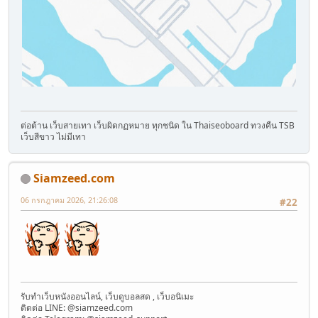
ต่อต้าน เว็บสายเทา เว็บผิดกฏหมาย ทุกชนิด ใน Thaiseoboard ทวงคืน TSB
เว็บสีขาว ไม่มีเทา
Siamzeed.com
06 กรกฎาคม 2026, 21:26:08
#22
รับทำเว็บหนังออนไลน์, เว็บดูบอลสด , เว็บอนิเมะ
ดิดต่อ LINE: @siamzeed.com