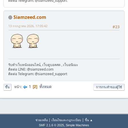
ติดต่อ Telegram: @siamzeed_support
Siamzeed.com
13 กรกฎาคม 2026, 17:05:42
#23
รับทำเว็บหนังออนไลน์, เว็บดูบอลสด , เว็บอนิเมะ
ดิดต่อ LINE: @siamzeed.com
ติดต่อ Telegram: @siamzeed_support
1
ทั้งหมด
หน้า
2
ขึ้น
การกระทำของผู้ใช้
|
|
ช่วยเหลือ
เงื่อนไขและกฎระเบียบ
ขึ้น ▲
,
SMF 2.1.6 © 2025
Simple Machines