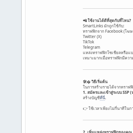
📲 ใช้งานได้ดีที่สุดกับที่ไหน?
SmartLinks มักถูกใช้กับ:
ทราฟฟิกจาก Facebook (โฆษ
Twitter (X)
TikTok
Telegram
แหล่งทราฟฟิกโซเชียลหรือแบ
เหมาะมากเมื่อทราฟฟิกมีความ
🛠� วิธีเริ่มต้น
ในการสร้างรายได้จากทราฟฟิก
1. สมัครและเข้าสู่ระบบ SSP (ห
สร้างบัญชี
ที่นี่
.
👉 ใช้เวลาเพียงไม่กี่นาทีในกา
2. เพิ่มแหล่งทราฟฟิกของคุณ