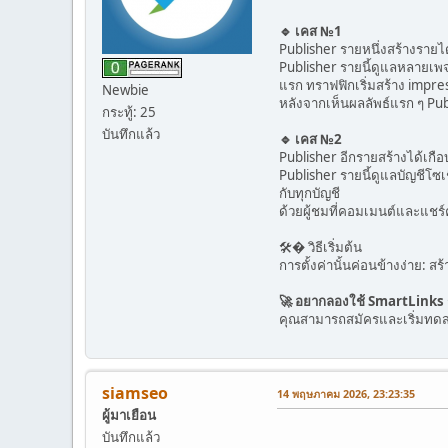
🔹 เคส №1
Publisher รายหนึ่งสร้างรายไ
Publisher รายนี้ดูแลหลายเพจ
แรก ทราฟฟิกเริ่มสร้าง impres
Newbie
หลังจากเห็นผลลัพธ์แรก ๆ Pub
กระทู้: 25
บันทึกแล้ว
🔹 เคส №2
Publisher อีกรายสร้างได้เกื
Publisher รายนี้ดูแลบัญชีโซ
กับทุกบัญชี
ด้วยผู้ชมที่คอมเมนต์และแชร์
🛠� วิธีเริ่มต้น
การตั้งค่านั้นค่อนข้างง่าย:
🚀 อยากลองใช้ SmartLinks
คุณสามารถสมัครและเริ่มทด
siamseo
14 พฤษภาคม 2026, 23:23:35
ผู้มาเยือน
บันทึกแล้ว