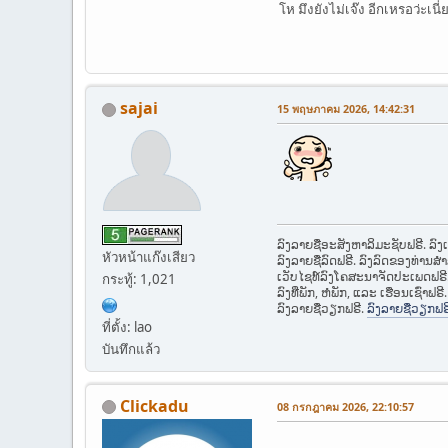
โห มึงยังไม่เจ๊ง อีกเหรอว่ะเนี
sajai
15 พฤษภาคม 2026, 14:42:31
ລົງລາຍຊື່ອະສັງຫາລິມະຊັບຟຣີ. ລົ
หัวหน้าแก๊งเสียว
ລົງລາຍຊື່ລົດຟຣີ. ລົງລົດຂອງທ່ານສ
ເວັບໄຊທ໌ລົງໂຄສະນາຈັດປະເພດຟຣີ
กระทู้: 1,021
ລົງທີ່ພັກ, ຫໍພັກ, ແລະ ເຮືອນເຊົ່າຟຣີ
ລົງລາຍຊື່ວຽກຟຣີ.
ລົງລາຍຊື່ວຽກຟຣ
ที่ตั้ง: lao
บันทึกแล้ว
Clickadu
08 กรกฎาคม 2026, 22:10:57