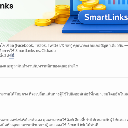
ซเชียล (Facebook, TikTok, Twitter/X ฯลฯ) คุณน่าจะเคยเจอปัญหาเดียวกัน 
ยขึ้นคือการใช้ SmartLinks บน Clickadu
้นได้
ที่นี่
.
องและดูว่ามันทำงานกับทราฟฟิกของคุณอย่างไร
้างรายได้โดยตรง ที่จะเปลี่ยนเส้นทางผู้ใช้ไปยังออฟเฟอร์ที่เหมาะสมโดยอัตโนมัติ
ายออฟเฟอร์ด้วยตัวเอง คุณสามารถใช้ลิงก์เดียวที่ปรับให้เหมาะกับผู้ใช้แต่ละ
ลงมือทำ คุณสามารถข้ามทฤษฎีและลองใช้ SmartLink ได้ทันที