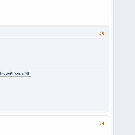
#3
ທ່ານສຳລັບຂາຍໄດ້ຟຣີ.
#4