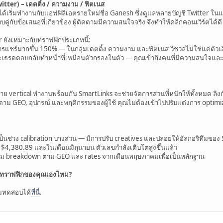
tter) – เดตติ้ง / ความงาม / ฟิตเนส
้เริ่มทำงานกับแอฟฟิลิเอตรายใหม่ชื่อ Ganesh ซึ่งดูแลหลายบัญชี Twitter 
คู่กับข้อเสนอที่เกี่ยวข้อง ผู้ติดตามมีความสนใจจริง จึงทำให้คลิกคอนเวิร์ตได้ดี
er ยังเหมาะกับทราฟฟิกประเภทนี้:
บการแชร์มากขึ้น 150% — ในกลุ่มเดตติ้ง ความงาม และฟิตเนส วิชวลไม่ใช่แค่ตัว
เธรดตอบกลับทำหน้าที่เหมือนตัวกรองในตัว — คุณเข้าถึงคนที่มีความสนใจและอย
ย vertical ทำงานพร้อมกัน SmartLinks จะช่วยจัดการส่วนที่หนักให้ทั้งหมด ลิงก
ิ ตาม GEO, อุปกรณ์ และพฤติกรรมของผู้ใช้ คุณไม่ต้องเข้าไปปรับแต่งการ opti
่วง calibration บางส่วน — มีการปรับ creatives และปล่อยให้อัลกอริทึมของ Smart
 $4,380.89 และในเดือนมิถุนายน ตัวเลขกำลังเติบโตสูงขึ้นแล้ว
ร้อม breakdown ตาม GEO และ rates จากเดือนพฤษภาคมเพื่อเป็นหลักฐาน
บทราฟฟิกของคุณเองไหม?
่มทดสอบได้
ที่นี่
.