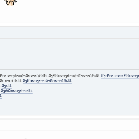
่ย
ງເຮືອນຂອງທ່ານສຳລັບຂາຍໄດ້ຟຣີ. ລົງທີ່ດິນຂອງທ່ານສຳລັບຂາຍໄດ້ຟຣີ.
ລົງເຮືອນ ແລະ ທີ່ດິນຂອງ
ຳລັບຂາຍໄດ້ຟຣີ.
ລົງລົດຂອງທ່ານສຳລັບຂາຍໄດ້ຟຣີ.
.
ລົງຟຣີ.
.
ລົງຫໍພັກຂອງທ່ານຟຣີ.
ີ.