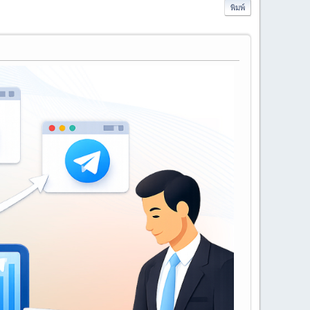
พิมพ์