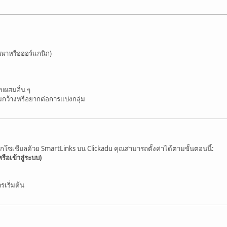
ณาหรือออร์แกนิก)
บผสมอื่น ๆ
กว้างหรือยากต่อการแบ่งกลุ่ม
โซเชียลด้วย SmartLinks บน Clickadu คุณสามารถตั้งค่าได้ตามขั้นตอนนี้:
รือเข้าสู่ระบบ)
รเริ่มต้น