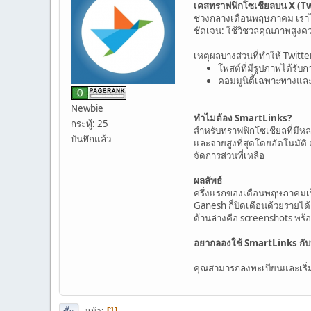
เคสทราฟฟิกโซเชียลบน X (Twi
ช่วงกลางเดือนพฤษภาคม เราได
ชัดเจน: ใช้วิชวลคุณภาพสูงควบ
เหตุผลบางส่วนที่ทำให้ Twitt
โพสต์ที่มีรูปภาพได้รั
คอมมูนิตี้เฉพาะทางและ
Newbie
ทำไมต้อง SmartLinks?
กระทู้: 25
สำหรับทราฟฟิกโซเชียลที่มีหลา
บันทึกแล้ว
และจ่ายสูงที่สุดโดยอัตโนมัต
จัดการส่วนที่เหลือ
ผลลัพธ์
ครึ่งแรกของเดือนพฤษภาคมเป็นช
Ganesh ก็ปิดเดือนด้วยรายได้
ด้านล่างคือ screenshots พ
อยากลองใช้ SmartLinks กั
คุณสามารถลงทะเบียนและเริ
หน้า
1