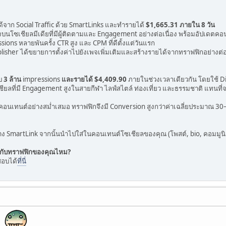
ด้จาก Social Traffic ด้วย SmartLinks และทำรายได้
$1,665.31 ภายใน 8 วัน
บนโซเชียลมีเดียที่มีผู้ติดตามและ Engagement อย่างต่อเนื่อง พร้อมอัปเดตคอน
sions หลายพันครั้ง CTR สูง และ CPM ที่ดีตั้งแต่วันแรก
lisher ได้ขยายการตั้งค่าไปยังเพจเพิ่มเติมและสร้างรายได้จากทราฟฟิกอย่างต่อ
อบ
3 ล้าน
impressions
และรายได้ $4,409.90
ภายในช่วงเวลาเดียวกัน โดยใช้ Dir
เชียลที่มี Engagement สูงในสายกีฬา ไลฟ์สไตล์ ท่องเที่ยว และธรรมชาติ แทนท
คอนเทนต์อย่างสม่ำเสมอ ทราฟฟิกจึงมี Conversion สูงกว่าค่าเฉลี่ยประมาณ 30–
 สร้าง SmartLink จากนั้นนำไปใส่ในคอนเทนต์โซเชียลของคุณ (โพสต์, bio, คอมมูน
 กับทราฟฟิกของคุณไหม?
สอบได้
ที่นี่