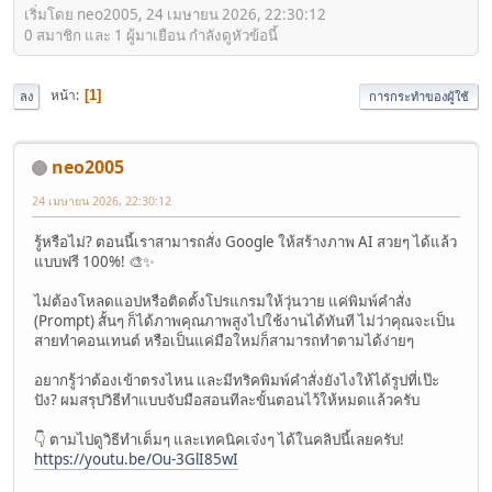
เริ่มโดย neo2005, 24 เมษายน 2026, 22:30:12
0 สมาชิก และ 1 ผู้มาเยือน กำลังดูหัวข้อนี้
หน้า
1
ลง
การกระทำของผู้ใช้
neo2005
24 เมษายน 2026, 22:30:12
รู้หรือไม่? ตอนนี้เราสามารถสั่ง Google ให้สร้างภาพ AI สวยๆ ได้แล้ว
แบบฟรี 100%! 🎨✨
ไม่ต้องโหลดแอปหรือติดตั้งโปรแกรมให้วุ่นวาย แค่พิมพ์คำสั่ง
(Prompt) สั้นๆ ก็ได้ภาพคุณภาพสูงไปใช้งานได้ทันที ไม่ว่าคุณจะเป็น
สายทำคอนเทนต์ หรือเป็นแค่มือใหม่ก็สามารถทำตามได้ง่ายๆ
อยากรู้ว่าต้องเข้าตรงไหน และมีทริคพิมพ์คำสั่งยังไงให้ได้รูปที่เป๊ะ
ปัง? ผมสรุปวิธีทำแบบจับมือสอนทีละขั้นตอนไว้ให้หมดแล้วครับ
👇 ตามไปดูวิธีทำเต็มๆ และเทคนิคเจ๋งๆ ได้ในคลิปนี้เลยครับ!
https://youtu.be/Ou-3GlI85wI