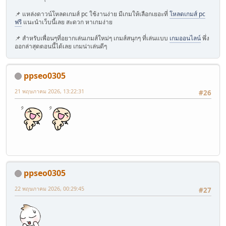
📌 แหล่งดาวน์โหลดเกมส์ pc ใช้งานง่าย มีเกมให้เลือกเยอะที่
โหลดเกมส์ pc
ฟรี
แนะนำเว็บนี้เลย สะดวก หาเกมง่าย
📌 สำหรับเพื่อนๆที่อยากเล่นเกมส์ใหม่ๆ เกมส์สนุกๆ ที่เล่นแบบ
เกมออนไลน์
พึ่ง
ออกล่าสุดตอนนี้ได้เลย เกมน่าเล่นดีๆ
ppseo0305
21 พฤษภาคม 2026, 13:22:31
#26
ppseo0305
22 พฤษภาคม 2026, 00:29:45
#27