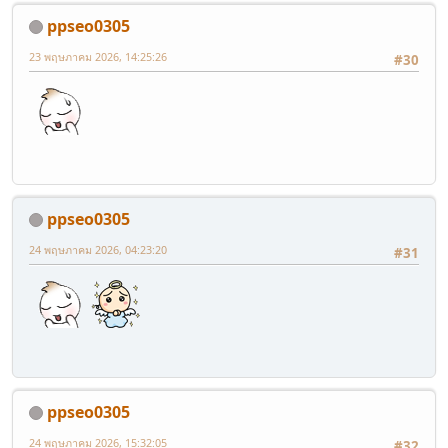
ppseo0305
23 พฤษภาคม 2026, 14:25:26
#30
ppseo0305
24 พฤษภาคม 2026, 04:23:20
#31
ppseo0305
24 พฤษภาคม 2026, 15:32:05
#32