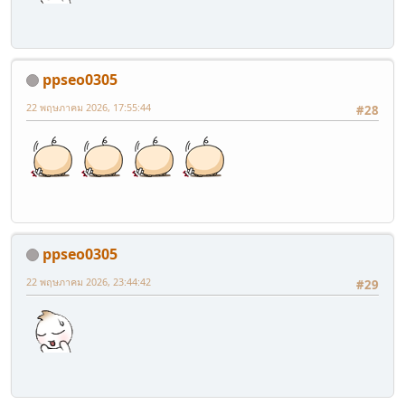
ppseo0305
22 พฤษภาคม 2026, 17:55:44
#28
ppseo0305
22 พฤษภาคม 2026, 23:44:42
#29