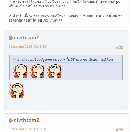
📌 แหล่งดาวน์โหลดเกมส์ pc ใช้งานง่าย มีเกมให้เลือกเยอะที่
โหลดเกมส์ pc
ฟรี
แนะนำเว็บนี้เลย สะดวก หาเกมง่าย
📌 สำหรับเพื่อนๆที่อยากเล่นเกมส์ใหม่ๆ เกมส์สนุกๆ ที่เล่นแบบ
เกมออนไลน์
พึ่ง
ออกล่าสุดตอนนี้ได้เลย เกมน่าเล่นดีๆ
divthcom2
04 เมษายน 2026, 20:45:56
#25
อ้างถึงจาก: Loadgame-pc.com ใน 03 เมษายน 2026, 18:21:58
divthcom2
07 เมษายน 2026, 10:13:30
#26