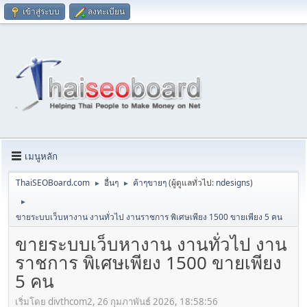
เข้าสู่ระบบ
ลงทะเบียน
เมนูหลัก
ThaiSEOBoard.com
อื่นๆ
ค้าๆขายๆ
(ผู้ดูแลทั่วไป:
ndesigns
)
►
►
►
ขายระบบเว็บหางาน งานทั่วไป งานราชการ พิเศษเพียง 1500 ขายเพียง 5 คน
ขายระบบเว็บหางาน งานทั่วไป งาน
ราชการ พิเศษเพียง 1500 ขายเพียง
5 คน
เริ่มโดย divthcom2, 26 กุมภาพันธ์ 2026, 18:58:56