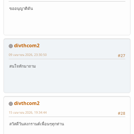
ขออนุญาติดัน
divthcom2
09 เมษายน 2026, 23:30:50
#27
สนใจทักมาถาม
divthcom2
15 เมษายน 2026, 19:34:44
#28
สวัสดีวันสงกรานต์เพื่อนๆทุกท่าน