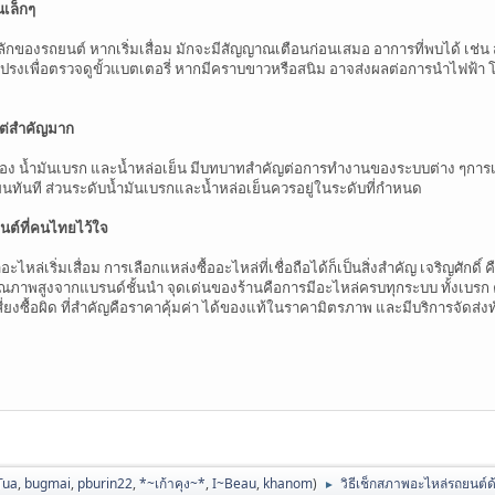
ณเล็กๆ
ักของรถยนต์ หากเริ่มเสื่อม มักจะมีสัญญาณเตือนก่อนเสมอ อาการที่พบได้ เช่น
รงเพื่อตรวจดูขั้วแบตเตอรี่ หากมีคราบขาวหรือสนิม อาจส่งผลต่อการนำไฟฟ้า 
แต่สำคัญมาก
ื่อง น้ำมันเบรก และน้ำหล่อเย็น มีบทบาทสำคัญต่อการทำงานของระบบต่าง ๆการเช
ยนทันที ส่วนระดับน้ำมันเบรกและน้ำหล่อเย็นควรอยู่ในระดับที่กำหนด
ยนต์ที่คนไทยไว้ใจ
ล่เริ่มเสื่อม การเลือกแหล่งซื้ออะไหล่ที่เชื่อถือได้ก็เป็นสิ่งสำคัญ เจริญศักดิ์ ค
าพสูงจากแบรนด์ชั้นนำ จุดเด่นของร้านคือการมีอะไหล่ครบทุกระบบ ทั้งเบรก คล
เสี่ยงซื้อผิด ที่สำคัญคือราคาคุ้มค่า ได้ของแท้ในราคามิตรภาพ และมีบริการจัดส่ง
Tua
,
bugmai
,
pburin22
,
*~เก้าคุง~*
,
I~Beau
,
khanom
)
วิธีเช็กสภาพอะไหล่รถยนต์ด้
►