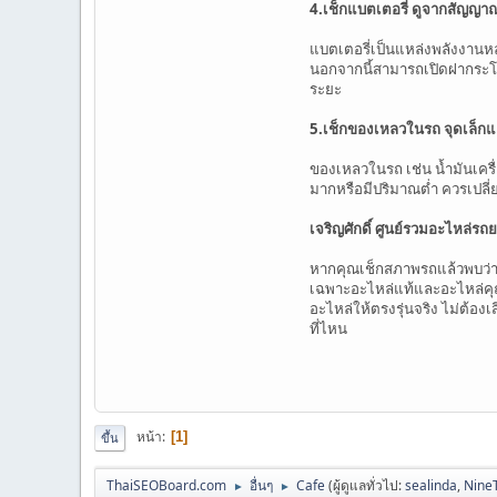
4.เช็กแบตเตอรี่ ดูจากสัญญา
แบตเตอรี่เป็นแหล่งพลังงานหล
นอกจากนี้สามารถเปิดฝากระโป
ระยะ
5.เช็กของเหลวในรถ จุดเล็ก
ของเหลวในรถ เช่น น้ำมันเคร
มากหรือมีปริมาณต่ำ ควรเปลี่
เจริญศักดิ์ ศูนย์รวมอะไหล่รถ
หากคุณเช็กสภาพรถแล้วพบว่าอะไห
เฉพาะอะไหล่แท้และอะไหล่คุณภ
อะไหล่ให้ตรงรุ่นจริง ไม่ต้อง
ที่ไหน
หน้า
1
ขึ้น
ThaiSEOBoard.com
อื่นๆ
Cafe
(ผู้ดูแลทั่วไป:
sealinda
,
Nine
►
►