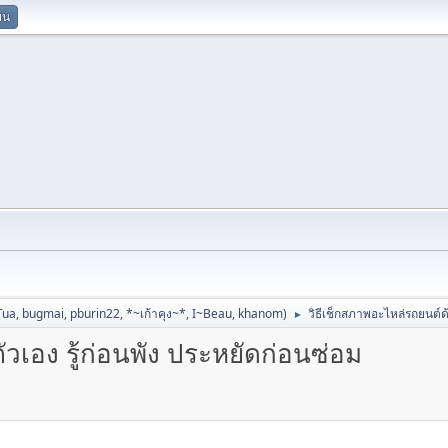
ยน
Tua
,
bugmai
,
pburin22
,
*~เก้าคุง~*
,
I~Beau
,
khanom
)
วิธีเช็กสภาพอะไหล่รถยนต์ด้
►
วเอง รู้ก่อนพัง ประหยัดก่อนซ่อม