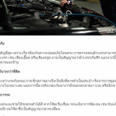
ริง
่สำคัญที่สุด เพราะเกี่ยวข้องกับความปลอดภัยโดยตรง การตรวจสอบผ้าเบรกสา
าเบรก เช่น เสียงเอี๊ยด หรือเสียงครูด อาจเป็นสัญญาณว่าผ้าเบรกเริ่มสึก นอกจากนี
ไม่ควรมองข้าม
มากกว่าที่คิด
ระหว่างรถกับถนน การเช็กสภาพยางจึงเป็นสิ่งที่ควรทำเป็นประจำ เริ่มจากการดู
ลมยางไม่เหมาะสม นอกจากนี้ควรสังเกตแก้มยางว่ามีรอยแตกลายงา บวม หรือฉีกข
อาการรถ
แทกและช่วยให้รถทรงตัวได้ดี หากโช้คเริ่มเสื่อม รถจะมีอาการชัดเจน เช่น ขับแล
ั่วบริเวณโช้ค ซึ่งเป็นสัญญาณว่าควรเปลี่ยน