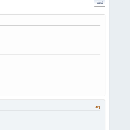
พิมพ์
#1