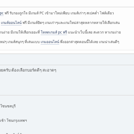
pc
ฟรี รับรองถูกใจ มีเกมส์ PC เข้ามาใหม่เพียบ เกมส์เก่าๆ สเปคต่ำ ไฟล์เดียว
์
เกมส์ออนไลน์
ฟรี มีเกมส์ฮิตๆ เกมเก่าๆและเกมใหม่ล่าสุดหลากหลายให้เลือกเล่น
นง่าย มีเกมให้เลือกเยอะที่
โหลดเกมส์ pc ฟรี
แนะนำเว็บนี้เลย สะดวก หาเกมง่าย
ใหม่ๆ เกมส์สนุกๆ ที่เล่นแบบ
เกมออนไลน์
พึ่งออกล่าสุดตอนนี้ได้เลย เกมน่าเล่นดีๆ
สวยครับ ต้องเลือกบอร์ดดีๆ สะอาดๆ
 โซนชลบุรี
เช้า โซนกรุงเทพฯ