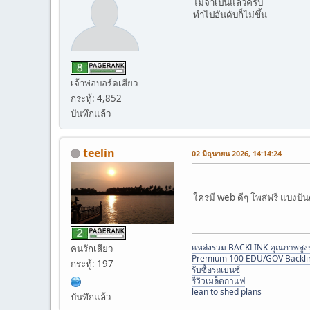
ไม่จำเป็นแล้วครับ
ทำไปอันดับก็ไม่ขึ้น
เจ้าพ่อบอร์ดเสียว
กระทู้: 4,852
บันทึกแล้ว
teelin
02 มิถุนายน 2026, 14:14:24
ใครมี web ดีๆ โพสฟรี แบ่งปั
แหล่งรวม BACKLINK คุณภาพสูงร
คนรักเสียว
Premium 100 EDU/GOV Backlink
กระทู้: 197
รับซื้อรถเบนซ์
รีวิวเมล็ดกาแฟ
lean to shed plans
บันทึกแล้ว