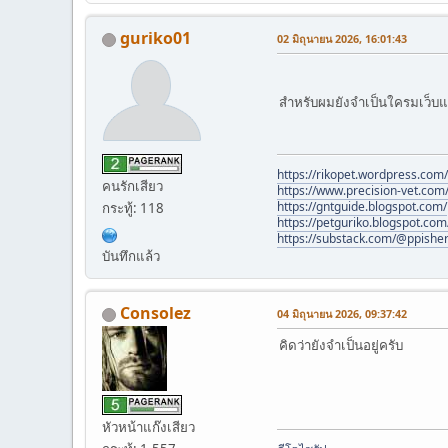
guriko01
02 มิถุนายน 2026, 16:01:43
สำหรับผมยังจำเป็นใครมเว็บแ
https://rikopet.wordpress.com/
คนรักเสียว
https://www.precision-vet.com
https://gntguide.blogspot.com/
กระทู้: 118
https://petguriko.blogspot.com
https://substack.com/@ppishe
บันทึกแล้ว
Consolez
04 มิถุนายน 2026, 09:37:42
คิดว่ายังจำเป็นอยู่ครับ
หัวหน้าแก๊งเสียว