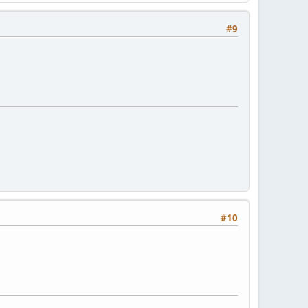
#9
#10