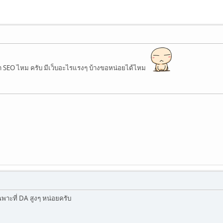
ำ SEO ไหม ครับ มีเว็บอะไรแรงๆ บ้างขอหน่อยได้ไหม
พาะที่ DA สูงๆ หน่อยครับ