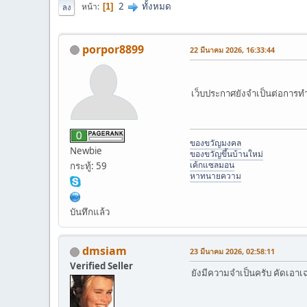
2
ทั้งหมด
หน้า
1
ลง
porpor8899
22 มีนาคม 2026, 16:33:44
เว็บประกาศยังจำเป็นต่อการท
ของขวัญมงคล
Newbie
ของขวัญขึ้นบ้านใหม่
เค้กแซลมอน
กระทู้: 59
หาทนายความ
บันทึกแล้ว
dmsiam
23 มีนาคม 2026, 02:58:11
Verified Seller
ยังมีความจำเป็นครับ คัดเอาเฉ