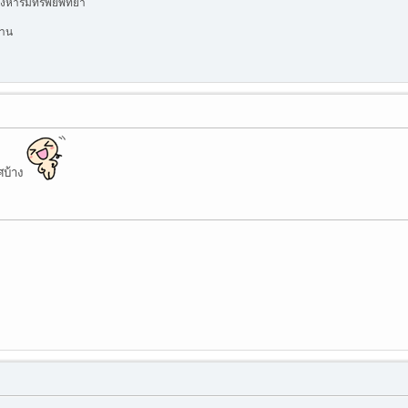
ังหาริมทรัพย์พัทยา
้าน
ศบ้าง