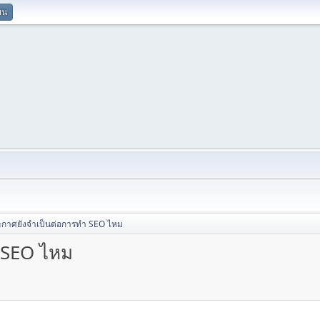
ยน
ะกาศยังจำเป็นต่อการทำ SEO ไหม
 SEO ไหม