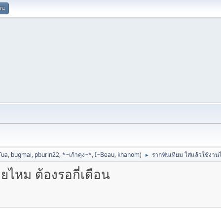
ยน
Tua
,
bugmai
,
pburin22
,
*~เก้าคุง~*
,
I~Beau
,
khanom
)
รากฟันเทียม ใส่แล้วใช้งานไ
►
ยไหม ต้องรอกี่เดือน