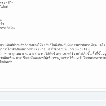
ตลอดชีวิต
 ได้แก่
ัน
ะจำ
อการกัดฟัน
ดแทนฟันที่มีประสิทธิภาพและให้ผลลัพธ์ใกล้เคียงกับฟันธรรมชาติมากที่สุด แต่โ
ากรรไกรยึดติดกับรากฟันเทียมก่อน ซึ่งใช้เวลาประมาณ 3 – 6 เดือน
สภาพกระดูกเหมาะสม อาจสามารถใส่ฟันชั่วคราวและใช้งานได้เร็วขึ้น ทั้งนี้ขึ้นอ
ันเทียม การปรึกษาทันตแพทย์ผู้เชี่ยวชาญจะช่วยให้คุณเข้าใจขั้นตอนการรักษาและ
จอีกครั้ง