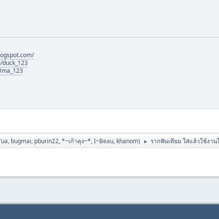
logspot.com/
m/duck_123
@Uma_123
Tua
,
bugmai
,
pburin22
,
*~เก้าคุง~*
,
I~Beau
,
khanom
)
รากฟันเทียม ใส่แล้วใช้งานไ
►