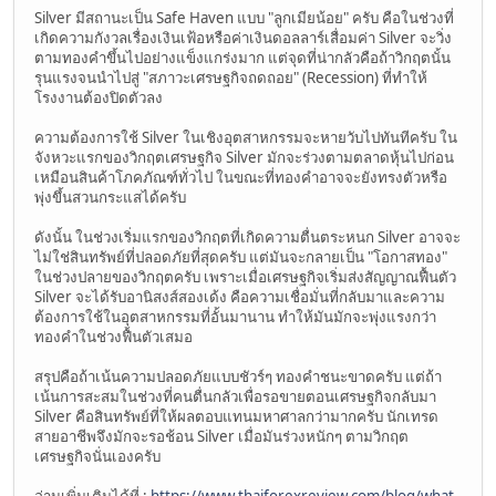
Silver มีสถานะเป็น Safe Haven แบบ "ลูกเมียน้อย" ครับ คือในช่วงที่
เกิดความกังวลเรื่องเงินเฟ้อหรือค่าเงินดอลลาร์เสื่อมค่า Silver จะวิ่ง
ตามทองคำขึ้นไปอย่างแข็งแกร่งมาก แต่จุดที่น่ากลัวคือถ้าวิกฤตนั้น
รุนแรงจนนำไปสู่ "สภาวะเศรษฐกิจถดถอย" (Recession) ที่ทำให้
โรงงานต้องปิดตัวลง
ความต้องการใช้ Silver ในเชิงอุตสาหกรรมจะหายวับไปทันทีครับ ใน
จังหวะแรกของวิกฤตเศรษฐกิจ Silver มักจะร่วงตามตลาดหุ้นไปก่อน
เหมือนสินค้าโภคภัณฑ์ทั่วไป ในขณะที่ทองคำอาจจะยังทรงตัวหรือ
พุ่งขึ้นสวนกระแสได้ครับ
ดังนั้น ในช่วงเริ่มแรกของวิกฤตที่เกิดความตื่นตระหนก Silver อาจจะ
ไม่ใช่สินทรัพย์ที่ปลอดภัยที่สุดครับ แต่มันจะกลายเป็น "โอกาสทอง"
ในช่วงปลายของวิกฤตครับ เพราะเมื่อเศรษฐกิจเริ่มส่งสัญญาณฟื้นตัว
Silver จะได้รับอานิสงส์สองเด้ง คือความเชื่อมั่นที่กลับมาและความ
ต้องการใช้ในอุตสาหกรรมที่อั้นมานาน ทำให้มันมักจะพุ่งแรงกว่า
ทองคำในช่วงฟื้นตัวเสมอ
สรุปคือถ้าเน้นความปลอดภัยแบบชัวร์ๆ ทองคำชนะขาดครับ แต่ถ้า
เน้นการสะสมในช่วงที่คนตื่นกลัวเพื่อรอขายตอนเศรษฐกิจกลับมา
Silver คือสินทรัพย์ที่ให้ผลตอบแทนมหาศาลกว่ามากครับ นักเทรด
สายอาชีพจึงมักจะรอช้อน Silver เมื่อมันร่วงหนักๆ ตามวิกฤต
เศรษฐกิจนั่นเองครับ
อ่านเพิ่มเติมได้ที่ :
https://www.thaiforexreview.com/blog/what-