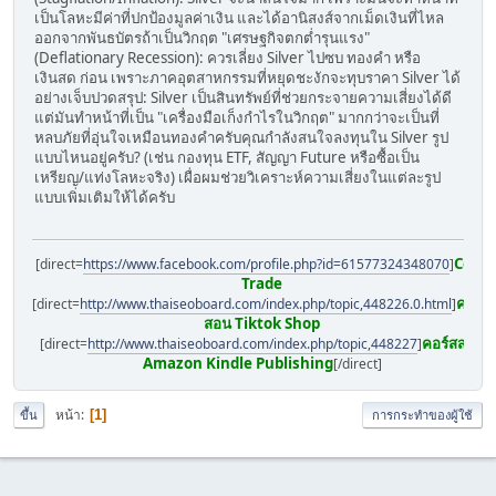
เป็นโลหะมีค่าที่ปกป้องมูลค่าเงิน และได้อานิสงส์จากเม็ดเงินที่ไหล
ออกจากพันธบัตรถ้าเป็นวิกฤต "เศรษฐกิจตกต่ำรุนแรง"
(Deflationary Recession): ควรเลี่ยง Silver ไปซบ ทองคำ หรือ
เงินสด ก่อน เพราะภาคอุตสาหกรรมที่หยุดชะงักจะทุบราคา Silver ได้
อย่างเจ็บปวดสรุป: Silver เป็นสินทรัพย์ที่ช่วยกระจายความเสี่ยงได้ดี
แต่มันทำหน้าที่เป็น "เครื่องมือเก็งกำไรในวิกฤต" มากกว่าจะเป็นที่
หลบภัยที่อุ่นใจเหมือนทองคำครับคุณกำลังสนใจลงทุนใน Silver รูป
แบบไหนอยู่ครับ? (เช่น กองทุน ETF, สัญญา Future หรือซื้อเป็น
เหรียญ/แท่งโลหะจริง) เผื่อผมช่วยวิเคราะห์ความเสี่ยงในแต่ละรูป
แบบเพิ่มเติมให้ได้ครับ
Copy
[direct=
https://www.facebook.com/profile.php?id=61577324348070
]
Trade
คอร์ส
[direct=
http://www.thaiseoboard.com/index.php/topic,448226.0.html
]
สอน Tiktok Shop
คอร์สสอน
[direct=
http://www.thaiseoboard.com/index.php/topic,448227
]
Amazon Kindle Publishing
[/direct]
หน้า
1
ขึ้น
การกระทำของผู้ใช้