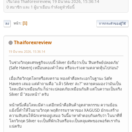
เริ่มโดย Thaiforexreview, 19 มีนาคม 2026, 15:36:14
0 สมาชิก และ 1 ผู้มาเยือน กำลังดูหัวข้อนี้
หน้า
1
ลง
การกระทำของผู้ใช้
Thaiforexreview
19 มีนาคม 2026, 15:36:14
ในช่วงวิกฤตเศรษฐกิจแบบนี้ Silver ยังถือว่าเป็น 'สินทรัพย์ปลอดภัย'
(Safe Haven) เหมือนทองคำไหม หรือจะร่วงตามตลาดหุ้นไปก่อน?
เมื่อเกิดวิกฤตโลกหรือสงคราม ทองคำคือพระเอกในฐานะ Safe
Haven เสมอ แต่คำถามคือ "แล้ว Silver ล่ะ?" หลายคนมองว่ามันเป็น
โลหะมีค่าเหมือนกัน ก็น่าจะปลอดภัยเหมือนกันสิ แต่ในความเป็นจริง
Silver มี "สองหน้า" ครับ
หน้าหนึ่งคือโลหะมีค่า แต่อีกหน้าคือสินค้าอุตสาหกรรม ความย้อน
แย้งนี้ทำให้ในยามวิกฤต พฤติกรรมราคาของ XAGUSD มักจะสร้าง
ความสับสนให้นักเทรดอยู่เสมอ วันนี้มาหาคำตอบกันครับว่า ในนาทีที่
โลกวิกฤต Silver จะเป็นที่พักเงินหรือจะเป็นหลุมศพของพอร์ตเรากัน
แน่ครับ