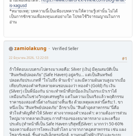
is-xagusd
*หมายเหตุ: บทความนี้เป็นเพียงบทความให้ความรู้เท่านั้น ไม่ได้
เป็นการชักชวนเพื่อลงทุนแต่อย่างใด โปรดใช้วิจารณญาณในการ
อ่าน
zamiolakung
Verified Seller
22 มิถุนายน 2026, 12:22:03
#1
ถ้าให้ตอบแบบตรงไปตรงมาเลยคือ: Silver (เงิน) มีคุณสมบัติเป็น
"สินทรัพย์ปลอดภัย" (Safe Haven) อยู่ครับ... แต่เป็นสินทรัพย์
ปลอดภัยประเภทที่ "ใจไม่ถึง ห้ามเข้า" และมีความผันผวนสูงมากเมื่อ
เทียบกับทองคำครับหลายคนชอบมองว่า ทองคำ (Gold) กับ เงิน
(Silver) เป็นพี่น้องกัน น่าจะทำหน้าที่ปกป้องเงินในกระเป๋าเราได้
เหมือนกันในช่วงวิกฤตเศรษฐกิจ แต่ในความเป็นจริงแล้ว พฤติกรรม
ราคาของสองตัวนี้ต่างกันอย่างสิ้นเชิง ด้วยเหตุผลเหล่านี้ครับ:1. ขา
หนึ่งเป็น "สินทรัพย์ปลอดภัย" อีกขาเป็น "สินค้าอุตสาหกรรม"นี่คือ
หัวใจสำคัญที่ทำให้ Silver ต่างจากทองคำ:ทองคำ: ความต้องการส่วน
ใหญ่มาจากตลาดเงินทุน การสำรองของธนาคารกลาง และเครื่อง
ประดับ (ทำหน้าที่เป็น Safe Haven บริสุทธิ์)Silver: มากกว่า 50-60%
ของความต้องการโลหะเงินทั่วโลก มาจากภาคอุตสาหกรรม เช่น แผง
โซลาร์เซลล์, ชิ้นส่วนอิเล็กทรอนิกส์, ยานยนต์ไฟฟ้า (EV) และระบบ