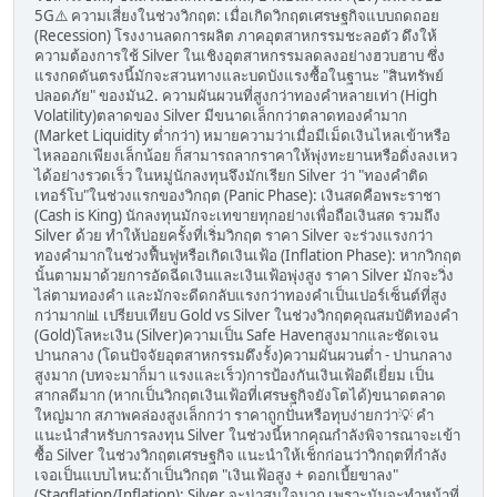
5G⚠️ ความเสี่ยงในช่วงวิกฤต: เมื่อเกิดวิกฤตเศรษฐกิจแบบถดถอย
(Recession) โรงงานลดการผลิต ภาคอุตสาหกรรมชะลอตัว ดึงให้
ความต้องการใช้ Silver ในเชิงอุตสาหกรรมลดลงอย่างฮวบฮาบ ซึ่ง
แรงกดดันตรงนี้มักจะสวนทางและบดบังแรงซื้อในฐานะ "สินทรัพย์
ปลอดภัย" ของมัน2. ความผันผวนที่สูงกว่าทองคำหลายเท่า (High
Volatility)ตลาดของ Silver มีขนาดเล็กกว่าตลาดทองคำมาก
(Market Liquidity ต่ำกว่า) หมายความว่าเมื่อมีเม็ดเงินไหลเข้าหรือ
ไหลออกเพียงเล็กน้อย ก็สามารถลากราคาให้พุ่งทะยานหรือดิ่งลงเหว
ได้อย่างรวดเร็ว ในหมู่นักลงทุนจึงมักเรียก Silver ว่า "ทองคำติด
เทอร์โบ"ในช่วงแรกของวิกฤต (Panic Phase): เงินสดคือพระราชา
(Cash is King) นักลงทุนมักจะเทขายทุกอย่างเพื่อถือเงินสด รวมถึง
Silver ด้วย ทำให้บ่อยครั้งที่เริ่มวิกฤต ราคา Silver จะร่วงแรงกว่า
ทองคำมากในช่วงฟื้นฟูหรือเกิดเงินเฟ้อ (Inflation Phase): หากวิกฤต
นั้นตามมาด้วยการอัดฉีดเงินและเงินเฟ้อพุ่งสูง ราคา Silver มักจะวิ่ง
ไล่ตามทองคำ และมักจะดีดกลับแรงกว่าทองคำเป็นเปอร์เซ็นต์ที่สูง
กว่ามาก📊 เปรียบเทียบ Gold vs Silver ในช่วงวิกฤตคุณสมบัติทองคำ
(Gold)โลหะเงิน (Silver)ความเป็น Safe Havenสูงมากและชัดเจน
ปานกลาง (โดนปัจจัยอุตสาหกรรมดึงรั้ง)ความผันผวนต่ำ - ปานกลาง
สูงมาก (บทจะมาก็มา แรงและเร็ว)การป้องกันเงินเฟ้อดีเยี่ยม เป็น
สากลดีมาก (หากเป็นวิกฤตเงินเฟ้อที่เศรษฐกิจยังโตได้)ขนาดตลาด
ใหญ่มาก สภาพคล่องสูงเล็กกว่า ราคาถูกปั่นหรือทุบง่ายกว่า💡 คำ
แนะนำสำหรับการลงทุน Silver ในช่วงนี้หากคุณกำลังพิจารณาจะเข้า
ซื้อ Silver ในช่วงวิกฤตเศรษฐกิจ แนะนำให้เช็กก่อนว่าวิกฤตที่กำลัง
เจอเป็นแบบไหน:ถ้าเป็นวิกฤต "เงินเฟ้อสูง + ดอกเบี้ยขาลง"
(Stagflation/Inflation): Silver จะน่าสนใจมาก เพราะมันจะทำหน้าที่