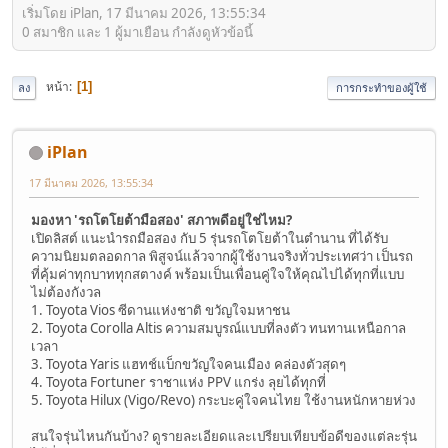
เริ่มโดย iPlan, 17 มีนาคม 2026, 13:55:34
0 สมาชิก และ 1 ผู้มาเยือน กำลังดูหัวข้อนี้
หน้า
1
ลง
การกระทำของผู้ใช้
iPlan
17 มีนาคม 2026, 13:55:34
มองหา 'รถโตโยต้ามือสอง' สภาพดีอยู่ใช่ไหม?
เปิดลิสต์ แนะนำรถมือสอง กับ 5 รุ่นรถโตโยต้าในตำนาน ที่ได้รับ
ความนิยมตลอดกาล พิสูจน์แล้วจากผู้ใช้งานจริงทั่วประเทศว่า เป็นรถ
ที่คุ้มค่าทุกบาททุกสตางค์ พร้อมเป็นเพื่อนคู่ใจให้คุณไปได้ทุกที่แบบ
ไม่ต้องกังวล
1. Toyota Vios ซีดานแห่งชาติ ขวัญใจมหาชน
2. Toyota Corolla Altis ความสมบูรณ์แบบที่ลงตัว ทนทานเหนือกาล
เวลา
3. Toyota Yaris แฮทช์แบ็กขวัญใจคนเมือง คล่องตัวสุดๆ
4. Toyota Fortuner ราชาแห่ง PPV แกร่ง ลุยได้ทุกที่
5. Toyota Hilux (Vigo/Revo) กระบะคู่ใจคนไทย ใช้งานหนักหายห่วง
สนใจรุ่นไหนกันบ้าง? ดูรายละเอียดและเปรียบเทียบข้อดีของแต่ละรุ่น