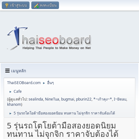
เข้าสู่ระบบ
ลงทะเบียน
เมนูหลัก
ThaiSEOBoard.com
อื่นๆ
►
Cafe
►
(ผู้ดูแลทั่วไป:
sealinda
,
NineTua
,
bugmai
,
pburin22
,
*~เก้าคุง~*
,
I~Beau
,
khanom
)
5 รุ่นรถโตโยต้ามือสองยอดนิยม ทนทาน ไม่จุกจิก ราคาจับต้องได้
►
5 รุ่นรถโตโยต้ามือสองยอดนิยม
ทนทาน ไม่จุกจิก ราคาจับต้องได้