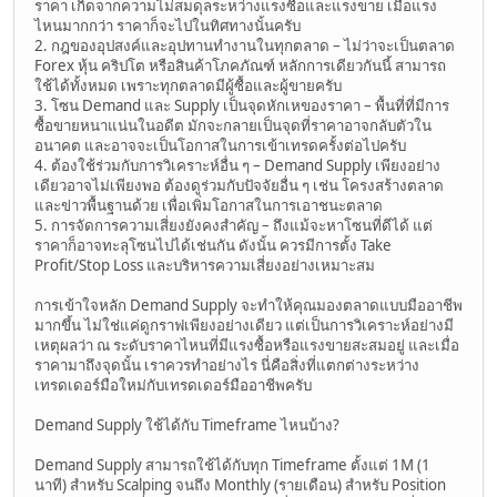
ราคา เกิดจากความไม่สมดุลระหว่างแรงซื้อและแรงขาย เมื่อแรง
ไหนมากกว่า ราคาก็จะไปในทิศทางนั้นครับ
2. กฎของอุปสงค์และอุปทานทำงานในทุกตลาด – ไม่ว่าจะเป็นตลาด
Forex หุ้น คริปโต หรือสินค้าโภคภัณฑ์ หลักการเดียวกันนี้ สามารถ
ใช้ได้ทั้งหมด เพราะทุกตลาดมีผู้ซื้อและผู้ขายครับ
3. โซน Demand และ Supply เป็นจุดหักเหของราคา – พื้นที่ที่มีการ
ซื้อขายหนาแน่นในอดีต มักจะกลายเป็นจุดที่ราคาอาจกลับตัวใน
อนาคต และอาจจะเป็นโอกาสในการเข้าเทรดครั้งต่อไปครับ
4. ต้องใช้ร่วมกับการวิเคราะห์อื่น ๆ – Demand Supply เพียงอย่าง
เดียวอาจไม่เพียงพอ ต้องดูร่วมกับปัจจัยอื่น ๆ เช่น โครงสร้างตลาด
และข่าวพื้นฐานด้วย เพื่อเพิ่มโอกาสในการเอาชนะตลาด
5. การจัดการความเสี่ยงยังคงสำคัญ – ถึงแม้จะหาโซนที่ดีได้ แต่
ราคาก็อาจทะลุโซนไปได้เช่นกัน ดังนั้น ควรมีการตั้ง Take
Profit/Stop Loss และบริหารความเสี่ยงอย่างเหมาะสม
การเข้าใจหลัก Demand Supply จะทำให้คุณมองตลาดแบบมืออาชีพ
มากขึ้น ไม่ใช่แค่ดูกราฟเพียงอย่างเดียว แต่เป็นการวิเคราะห์อย่างมี
เหตุผลว่า ณ ระดับราคาไหนที่มีแรงซื้อหรือแรงขายสะสมอยู่ และเมื่อ
ราคามาถึงจุดนั้น เราควรทำอย่างไร นี่คือสิ่งที่แตกต่างระหว่าง
เทรดเดอร์มือใหม่กับเทรดเดอร์มืออาชีพครับ
Demand Supply ใช้ได้กับ Timeframe ไหนบ้าง?
Demand Supply สามารถใช้ได้กับทุก Timeframe ตั้งแต่ 1M (1
นาที) สำหรับ Scalping จนถึง Monthly (รายเดือน) สำหรับ Position