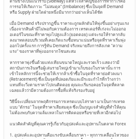
ด้านข้างเป็นแนวราบ (Sideway) แต่หัวใจสำคัญของการทำกำไรคือ
การรอให้เกิดภาวะ "ไม่สมดุล" (Imbalance) ซึ่งเป็นจุดที่ Demand
หรือ Supply ฝ่ายใดฝ่ายหนึ่งมีมากกว่าอย่างเห็นได้ชัด
เมื่อ Demand จริงปรากฏขึ้น ราคาจะถูกผลักดันให้พุ่งขึ้นอย่างรุนแรง
เนื่องจากสินค้ามีไม่พอกับความต้องการ เทรดเดอร์ที่เก่งจะไม่ออกอ
อเดอร์ในขณะที่ราคาพุ่งไปสูงแล้ว (ยอดดอย) แต่จะรอให้ราคากลับ
ลงมาทดสอบบริเวณที่เคยเกิดแรงซื้อหนาแน่นหรือจุดที่ราคาเริ่มพุ่ง
ออกไปครั้งแรก การรู้ทัน Demand จริงหมายถึงการสังเกต "ความ
แรง" ของราคาที่พุ่งออกจากโซนสะสม
หากราคาพุ่งขึ้นด้วยแท่งเทียนขนาดใหญ่และรวดเร็ว แสดงว่ามี
สถาบันการเงินหรือผู้เล่นรายใหญ่เข้ามาเก็บของในราคานั้น การ
เข้าใจหลักการนี้จะช่วยให้เรากล้าเข้าซื้อในจุดที่ราคาย่อตัวลงมา
(Retracement) ซึ่งเป็นจุดที่ปลอดภัยและมีระยะกำไรที่กว้างกว่า
แทนที่จะวิ่งตามราคาไปจนติดดอย คุณจะเริ่มรอคอยในจุดที่ตลาด
เฉลยแล้วว่ามีความต้องการซื้อที่แท้จริงรองรับอยู่
วิธีนี้จะเปลี่ยนจากพฤติกรรมการเทรดแบบไล่ราคา มาเป็นการเทรด
แบบ "ดักรอ" ในจุดที่ราคาเสียสมดุล ซึ่งเป็นกุญแจสำคัญที่ทำให้คุณ
ไม่ต้องพบกับความล้มเหลวในการติดดอยหรือขายที่เหวอีกต่อไป
แนวคิดสำคัญที่คุณควรรู้เกี่ยวกับอุปสงค์และอุปทานในตลาด Forex
1. อุปสงค์และอุปทานคือแรงขับเคลื่อนราคา – ทุกการเคลื่อนไหวของ