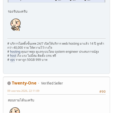
รองรับนะครับ
# บริการโฮสติ้งขั้นเทพ 24/7 เปิดให้บริการ web hosting มาแล้ว 14 ปี ลูกค้า
กว่า 40,000 ราย ให้ความไว้วางใจ
#
hosting
คุณภาพสูง ดูแลระบบโดย system engineer ประสบการณ์สูง
#
host
เร็ง แรง ไม่มีล่ม ติดตั้ง cms ฟรี
#
vps
ราคาถูก 50GB 999 บาท
Twenty-One
Verified Seller
09 เมษายน 2026, 22:11:09
#90
สอบถามได้นะครับ