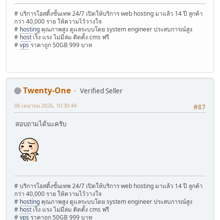
# บริการโฮสติ้งขั้นเทพ 24/7 เปิดให้บริการ web hosting มาแล้ว 14 ปี ลูกค้า
กว่า 40,000 ราย ให้ความไว้วางใจ
#
hosting
คุณภาพสูง ดูแลระบบโดย system engineer ประสบการณ์สูง
#
host
เร็ง แรง ไม่มีล่ม ติดตั้ง cms ฟรี
#
vps
ราคาถูก 50GB 999 บาท
Twenty-One
Verified Seller
06 เมษายน 2026, 10:30:44
#87
สอบถามได้นะครับ
# บริการโฮสติ้งขั้นเทพ 24/7 เปิดให้บริการ web hosting มาแล้ว 14 ปี ลูกค้า
กว่า 40,000 ราย ให้ความไว้วางใจ
#
hosting
คุณภาพสูง ดูแลระบบโดย system engineer ประสบการณ์สูง
#
host
เร็ง แรง ไม่มีล่ม ติดตั้ง cms ฟรี
#
vps
ราคาถูก 50GB 999 บาท