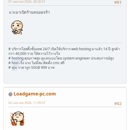
01 เมษายน 2026, 20:26:51
#81
แวะมาเปิดร้านหน่อยจร้า
# บริการโฮสติ้งขั้นเทพ 24/7 เปิดให้บริการ web hosting มาแล้ว 14 ปี ลูกค้า
กว่า 40,000 ราย ให้ความไว้วางใจ
#
hosting
คุณภาพสูง ดูแลระบบโดย system engineer ประสบการณ์สูง
#
host
เร็ง แรง ไม่มีล่ม ติดตั้ง cms ฟรี
#
vps
ราคาถูก 50GB 999 บาท
Loadgame-pc.com
02 เมษายน 2026, 11:09:07
#82