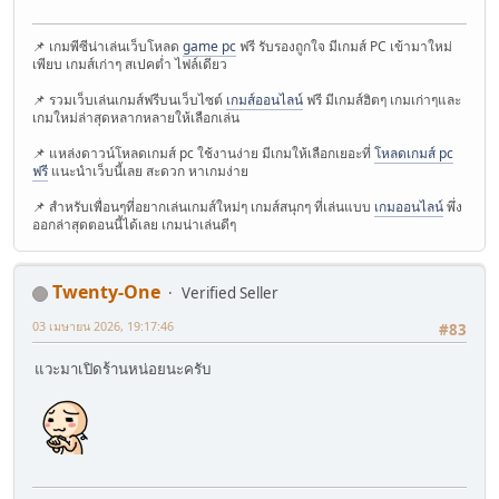
📌 เกมพีซีน่าเล่นเว็บโหลด
game pc
ฟรี รับรองถูกใจ มีเกมส์ PC เข้ามาใหม่
เพียบ เกมส์เก่าๆ สเปคต่ำ ไฟล์เดียว
📌 รวมเว็บเล่นเกมส์ฟรีบนเว็บไซต์
เกมส์ออนไลน์
ฟรี มีเกมส์ฮิตๆ เกมเก่าๆและ
เกมใหม่ล่าสุดหลากหลายให้เลือกเล่น
📌 แหล่งดาวน์โหลดเกมส์ pc ใช้งานง่าย มีเกมให้เลือกเยอะที่
โหลดเกมส์ pc
ฟรี
แนะนำเว็บนี้เลย สะดวก หาเกมง่าย
📌 สำหรับเพื่อนๆที่อยากเล่นเกมส์ใหม่ๆ เกมส์สนุกๆ ที่เล่นแบบ
เกมออนไลน์
พึ่ง
ออกล่าสุดตอนนี้ได้เลย เกมน่าเล่นดีๆ
Twenty-One
Verified Seller
03 เมษายน 2026, 19:17:46
#83
แวะมาเปิดร้านหน่อยนะครับ