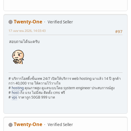
Twenty-One
Verified Seller
17 เมษายน 2026, 14:03:43
#97
สอบถามได้นะครับ
# บริการโฮสติ้งขั้นเทพ 24/7 เปิดให้บริการ web hosting มาแล้ว 14 ปี ลูกค้า
กว่า 40,000 ราย ให้ความไว้วางใจ
#
hosting
คุณภาพสูง ดูแลระบบโดย system engineer ประสบการณ์สูง
#
host
เร็ง แรง ไม่มีล่ม ติดตั้ง cms ฟรี
#
vps
ราคาถูก 50GB 999 บาท
Twenty-One
Verified Seller