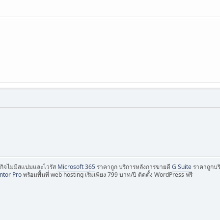
กิจไม่มีสแปมและไวรัส
Microsoft 365
ราคาถูก บริการหลังการขายดี
G Suite
ราคาถูกบริ
ntor Pro
พร้อมพื้นที่ web hosting เริ่มเพียง 799 บาท/ปี ติดตั้ง WordPress ฟรี