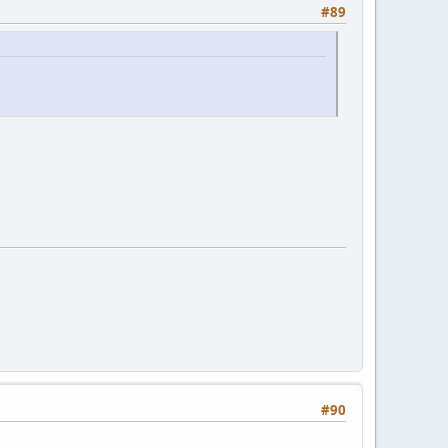
#89
#90