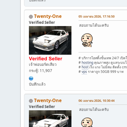
บันทึกแล้ว
Twenty-One
05 เมษายน 2026, 17:16:50
Verified Seller
สอบถามได้นะครับ
# บริการโฮสติ้งขั้นเทพ 24/7 เปิ
#
hosting
คุณภาพสูง ดูแลระบบโ
เจ้าพ่อบอร์ดเสียว
#
host
เร็ง แรง ไม่มีล่ม ติดตั้ง cm
กระทู้: 11,907
#
vps
ราคาถูก 50GB 999 บาท
บันทึกแล้ว
Twenty-One
06 เมษายน 2026, 10:30:44
Verified Seller
สอบถามได้นะครับ