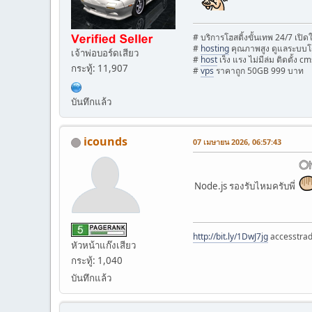
# บริการโฮสติ้งขั้นเทพ 24/7 เปิ
#
hosting
คุณภาพสูง ดูแลระบบโ
เจ้าพ่อบอร์ดเสียว
#
host
เร็ง แรง ไม่มีล่ม ติดตั้ง cm
กระทู้: 11,907
#
vps
ราคาถูก 50GB 999 บาท
บันทึกแล้ว
icounds
07 เมษายน 2026, 06:57:43
Node.js รองรับไหมครับพี่
http://bit.ly/1DwJ7jg
accesstrad
หัวหน้าแก๊งเสียว
กระทู้: 1,040
บันทึกแล้ว