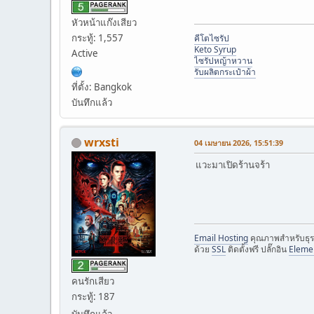
หัวหน้าแก๊งเสียว
กระทู้: 1,557
คีโตไซรัป
Keto Syrup
Active
ไซรัปหญ้าหวาน
รับผลิตกระเป๋าผ้า
ที่ตั้ง: Bangkok
บันทึกแล้ว
wrxsti
04 เมษายน 2026, 15:51:39
แวะมาเปิดร้านจร้า
Email Hosting
คุณภาพสำหรับธุร
ด้วย
SSL
ติดตั้งฟรี ปลั๊กอิน
Eleme
คนรักเสียว
กระทู้: 187