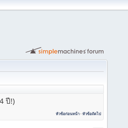
 ปี!)
หัวข้อก่อนหน้า
-
หัวข้อถัดไป