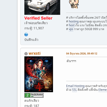
# บริการโฮสติ้งขั้นเทพ 24/7 เปิ
#
hosting
คุณภาพสูง ดูแลระบบโ
เจ้าพ่อบอร์ดเสียว
#
host
เร็ง แรง ไม่มีล่ม ติดตั้ง cm
กระทู้: 11,907
#
vps
ราคาถูก 50GB 999 บาท
บันทึกแล้ว
wrxsti
04 มิถุนายน 2026, 09:49:12
ดันฯฯฯ
Email Hosting
คุณภาพสำหรับธุร
ด้วย
SSL
ติดตั้งฟรี ปลั๊กอิน
Eleme
คนรักเสียว
กระทู้: 187