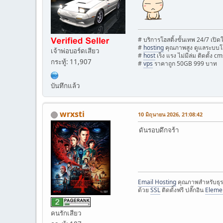
# บริการโฮสติ้งขั้นเทพ 24/7 เปิ
#
hosting
คุณภาพสูง ดูแลระบบโ
เจ้าพ่อบอร์ดเสียว
#
host
เร็ง แรง ไม่มีล่ม ติดตั้ง cm
กระทู้: 11,907
#
vps
ราคาถูก 50GB 999 บาท
บันทึกแล้ว
wrxsti
10 มิถุนายน 2026, 21:08:42
ดันรอบดึกจร้า
Email Hosting
คุณภาพสำหรับธุร
ด้วย
SSL
ติดตั้งฟรี ปลั๊กอิน
Eleme
คนรักเสียว