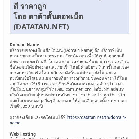
ดี ราคาถูก
โดย ดาต้าตั้นดอทเน็ต
(DATATAN.NET)
Domain Name
บริการรับจดทะเบียนชื่อโดเมน (Domain Name) คือ บริการที่เน้น
ความง่ายของขั้นตอนการจดทะเบียนโดเมน เพื่อให้ลูกค้าทุกท่านที่
ต้องการจดทะเบียนชื่อโดเมน สามารถทำตามขั้นตอนการจดทะเบียน
ชื่อโดเมนได้อย่างง่าย และรวดเร็ว โดยมีคำอธิบายในทุกขั้นตอนของ
การจดทะเบียนชื่อโดเมนกับเรา ดังนั้น แม้ท่านจะยังไม่เคยจด
ทะเบียนชื่อโดเมนเนมมาก่อนก็สามารถทำตามขั้นตอนต่างๆ ได้โดย
ง่าย โดยเราให้บริการจดทะเบียนชื่อโดเมนนามสกุลต่างๆ ไม่ว่าจะ
เป็นโดเมนสากลกลุ่มทั่วไป เช่น .com .net .org .info .biz .asia .tv
หรือโดเมนในกลุ่มของประเทศไทย เช่น .co.th .ac.th .go.th .in.th
และโดเมนนามสกุลอื่นๆ อีกมากมายให้ท่านเลือกตามต้องการ ราคา
เริ่มต้น 350 บาท/ปี
ดูรายละเอียดและจดโดเมนได้ที่
https://datatan.net/th/domain-
name
Web Hosting