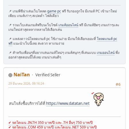
📌 เกมพีซีน่าเล่นเว็บโหลด
game pc
ฟรี รับรองถูกใจ มีเกมส์ PC เข้ามาใหม่
เพียบ เกมส์เก่าๆ สเปคต่ำ ไฟล์เดียว
📌 รวมเว็บเล่นเกมส์ฟรีบนเว็บไซต์
เกมส์ออนไลน์
ฟรี มีเกมส์ฮิตๆ เกมเก่าๆและ
เกมใหม่ล่าสุดหลากหลายให้เลือกเล่น
📌 แหล่งดาวน์โหลดเกมส์ pc ใช้งานง่าย มีเกมให้เลือกเยอะที่
โหลดเกมส์ pc
ฟรี
แนะนำเว็บนี้เลย สะดวก หาเกมง่าย
📌 สำหรับเพื่อนๆที่อยากเล่นเกมส์ใหม่ๆ เกมส์สนุกๆ ที่เล่นแบบ
เกมออนไลน์
พึ่ง
ออกล่าสุดตอนนี้ได้เลย เกมน่าเล่นดีๆ
NaiTan
Verified Seller
29 มีนาคม 2026, 09:16:24
#6
สนใจสั่งซื้อบริการได้ที่
https://www.datatan.net
✔ จดโดเมน .IN.TH 350 บาท/ปี และ .TH อื่นๆ 750 บาท/ปี
✔ จดโดเมน .COM 459 บาท/ปี และโดเมน .NET 509 บาท/ปี