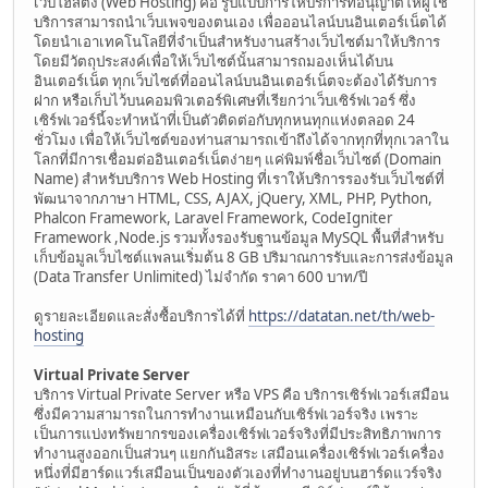
เว็บโฮสติ้ง (Web Hosting) คือ รูปแบบการให้บริการที่อนุญาตให้ผู้ใช้
บริการสามารถนำเว็บเพจของตนเอง เพื่อออนไลน์บนอินเตอร์เน็ตได้
โดยนำเอาเทคโนโลยีที่จำเป็นสำหรับงานสร้างเว็บไซต์มาให้บริการ
โดยมีวัตถุประสงค์เพื่อให้เว็บไซต์นั้นสามารถมองเห็นได้บน
อินเตอร์เน็ต ทุกเว็บไซต์ที่ออนไลน์บนอินเตอร์เน็ตจะต้องได้รับการ
ฝาก หรือเก็บไว้บนคอมพิวเตอร์พิเศษที่เรียกว่าเว็บเซิร์ฟเวอร์ ซึ่ง
เซิร์ฟเวอร์นี้จะทำหน้าที่เป็นตัวติดต่อกับทุกหนทุกแห่งตลอด 24
ชั่วโมง เพื่อให้เว็บไซต์ของท่านสามารถเข้าถึงได้จากทุกที่ทุกเวลาใน
โลกที่มีการเชื่อมต่ออินเตอร์เน็ตง่ายๆ แค่พิมพ์ชื่อเว็บไซต์ (Domain
Name) สำหรับบริการ Web Hosting ที่เราให้บริการรองรับเว็บไซต์ที่
พัฒนาจากภาษา HTML, CSS, AJAX, jQuery, XML, PHP, Python,
Phalcon Framework, Laravel Framework, CodeIgniter
Framework ,Node.js รวมทั้งรองรับฐานข้อมูล MySQL พื้นที่สำหรับ
เก็บข้อมูลเว็บไซต์แพลนเริ่มต้น 8 GB ปริมาณการรับและการส่งข้อมูล
(Data Transfer Unlimited) ไม่จำกัด ราคา 600 บาท/ปี
ดูรายละเอียดและสั่งซื้อบริการได้ที่
https://datatan.net/th/web-
hosting
Virtual Private Server
บริการ Virtual Private Server หรือ VPS คือ บริการเซิร์ฟเวอร์เสมือน
ซึ่งมีความสามารถในการทำงานเหมือนกับเซิร์ฟเวอร์จริง เพราะ
เป็นการแบ่งทรัพยากรของเครื่องเซิร์ฟเวอร์จริงที่มีประสิทธิภาพการ
ทำงานสูงออกเป็นส่วนๆ แยกกันอิสระ เสมือนเครื่องเซิร์ฟเวอร์เครื่อง
หนึ่งที่มีฮาร์ดแวร์เสมือนเป็นของตัวเองที่ทำงานอยู่บนฮาร์ดแวร์จริง