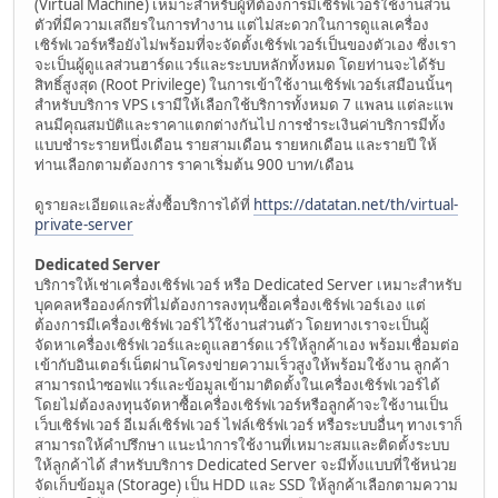
(Virtual Machine) เหมาะสำหรับผู้ที่ต้องการมีเซิร์ฟเวอร์ใช้งานส่วน
ตัวที่มีความเสถียรในการทำงาน แต่ไม่สะดวกในการดูแลเครื่อง
เซิร์ฟเวอร์หรือยังไม่พร้อมที่จะจัดตั้งเซิร์ฟเวอร์เป็นของตัวเอง ซึ่งเรา
จะเป็นผู้ดูแลส่วนฮาร์ดแวร์และระบบหลักทั้งหมด โดยท่านจะได้รับ
สิทธิ์สูงสุด (Root Privilege) ในการเข้าใช้งานเซิร์ฟเวอร์เสมือนนั้นๆ
สำหรับบริการ VPS เรามีให้เลือกใช้บริการทั้งหมด 7 แพลน แต่ละแพ
ลนมีคุณสมบัติและราคาแตกต่างกันไป การชำระเงินค่าบริการมีทั้ง
แบบชำระรายหนึ่งเดือน รายสามเดือน รายหกเดือน และรายปี ให้
ท่านเลือกตามต้องการ ราคาเริ่มต้น 900 บาท/เดือน
ดูรายละเอียดและสั่งซื้อบริการได้ที่
https://datatan.net/th/virtual-
private-server
Dedicated Server
บริการให้เช่าเครื่องเซิร์ฟเวอร์ หรือ Dedicated Server เหมาะสำหรับ
บุคคลหรือองค์กรที่ไม่ต้องการลงทุนซื้อเครื่องเซิร์ฟเวอร์เอง แต่
ต้องการมีเครื่องเซิร์ฟเวอร์ไว้ใช้งานส่วนตัว โดยทางเราจะเป็นผู้
จัดหาเครื่องเซิร์ฟเวอร์และดูแลฮาร์ดแวร์ให้ลูกค้าเอง พร้อมเชื่อมต่อ
เข้ากับอินเตอร์เน็ตผ่านโครงข่ายความเร็วสูงให้พร้อมใช้งาน ลูกค้า
สามารถนำซอฟแวร์และข้อมูลเข้ามาติดตั้งในเครื่องเซิร์ฟเวอร์ได้
โดยไม่ต้องลงทุนจัดหาซื้อเครื่องเซิร์ฟเวอร์หรือลูกค้าจะใช้งานเป็น
เว็บเซิร์ฟเวอร์ อีเมล์เซิร์ฟเวอร์ ไฟล์เซิร์ฟเวอร์ หรือระบบอื่นๆ ทางเราก็
สามารถให้คำปรึกษา แนะนำการใช้งานที่เหมาะสมและติดตั้งระบบ
ให้ลูกค้าได้ สำหรับบริการ Dedicated Server จะมีทั้งแบบที่ใช้หน่วย
จัดเก็บข้อมูล (Storage) เป็น HDD และ SSD ให้ลูกค้าเลือกตามความ