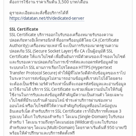
ต้องการใช้งาน ราคาเริ่มต้น 3,500 บาท/เดือน
ดูรายละเอียดและสั่งซื้อบริการได้ที่
https://datatan.net/th/dedicated-server
SSL Certificate
SSL Certificate บริการออกใบรับรองเครื่องหมายรับรองความ
ปลอดภัยทางอิเล็กทรอนิกส์ ที่ออกหรืออนุมัติโดย CA (Certificate
Authority) เครื่องหมายเหล่านี้ จะเป็นการรับรองมาตรฐานความ
ปลอดภัย SSL (Secure Socket Layer) ซึ่ง CA เป็นผู้อนุมัติ SSL
Certificate ให้แก่เว็บไซต์ เพื่อยืนยันการมีตัวตนของเจ้าของเว็บไซต์
และรับรองความปลอดภัยในการเข้ารหัสและถอดรหัสข้อมูลด้วย
ระบบกลไก SSL ผ่านการเรียกโปรโตคอล HTTPS (Hypertext
Transfer Protocol Secure) ทำให้ผู้ที่ไม่หวังดีดักจับข้อมูลของเราไป
ในระหว่างการส่งข้อมูลไม่สามารถอ่านข้อมูลที่เราส่งไปได้โดยตรง
จะต้องเป็นเซิร์ฟเวอร์ตัวจริงเท่านั้นที่จะถอดรหัสข้อมูลและอ่านข้อมูล
มาใช้งานได้ บริการ SSL Certificate จะช่วยเพิ่มความมั่นใจให้กับผู้
ใช้งานในการรับและส่งข้อมูลที่สำคัญมีความเป็นส่วนตัว โดยเฉพาะ
เว็บไซต์ที่มีระบบร้านค้าออนไลน์ ชำระค่าบริการผ่านช่องทาง
ออนไลน์ หรือเว็บไซต์ที่ให้ความสำคัญกับข้อมูลที่ออนไลน์อยู่บน
อินเตอร์เน็ต สำหรับบริการ SSL Certificate เราก็มีบริการทั้งหมด 3
รูปแบบ ได้แก่ ใบรับรองสำหรับ 1 โดเมน (Single-Domain) ใบรับรอง
สำหรับ 1 โดเมน รวมถึงทุกโดเมนย่อย (Wildcard) และใบรับรอง
สำหรับหลายๆ โดเมน (Multi-Domain) โดยราคาเริ่มต้นที่ 950 บาท/ปี
พร้อมให้คำปรึกษาและบริการติดตั้งฟรี