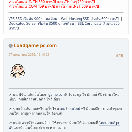
✔ จดโดเมน .IN.TH 350 บาท/ปี และ .TH อื่นๆ 750 บาท/ปี
✔ จดโดเมน .COM 459 บาท/ปี และโดเมน .NET 509 บาท/ปี
VPS SSD เริ่มต้น 900 บาท/เดือน
|
Web Hosting SSD เริ่มต้น 600 บาท/ปี
|
Dedicated Server เริ่มต้น 3500 บาท/เดือน
|
SSL Certificate เริ่มต้น 950
บาท/ปี
Loadgame-pc.com
07 พฤษภาคม 2026, 19:10:22
#19
📌 เกมพีซีน่าเล่นเว็บโหลด
game pc
ฟรี รับรองถูกใจ มีเกมส์ PC เข้ามาใหม่
เพียบ เกมส์เก่าๆ สเปคต่ำ ไฟล์เดียว
📌 รวมเว็บเล่นเกมส์ฟรีบนเว็บไซต์
เกมส์ออนไลน์
ฟรี มีเกมส์ฮิตๆ เกมเก่าๆและ
เกมใหม่ล่าสุดหลากหลายให้เลือกเล่น
📌 แหล่งดาวน์โหลดเกมส์ pc ใช้งานง่าย มีเกมให้เลือกเยอะที่
โหลดเกมส์ pc
ฟรี
แนะนำเว็บนี้เลย สะดวก หาเกมง่าย