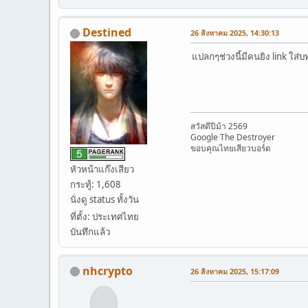
Destined
26 สิงหาคม 2025, 14:30:13
แปลกๆช่วงนี้มีคนยิง link ใส
สวัสดีปีม้า 2569
Google The Destroyer
ขอบคุณไทยเสียวบอร์ด
หัวหน้าแก๊งเสียว
กระทู้: 1,608
นั่งดู status ทั้งวัน
ที่ตั้ง: ประเทศไทย
บันทึกแล้ว
nhcrypto
26 สิงหาคม 2025, 15:17:09