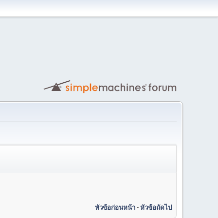
หัวข้อก่อนหน้า
-
หัวข้อถัดไป