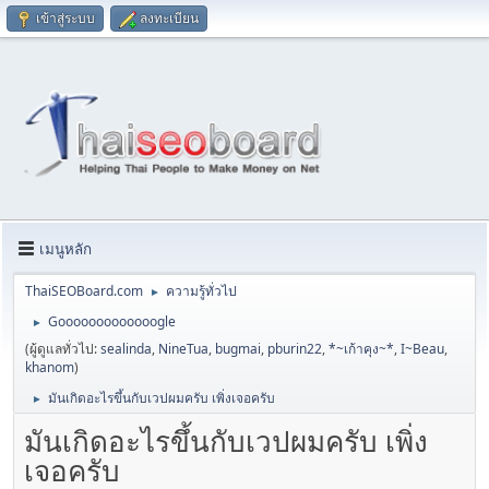
เข้าสู่ระบบ
ลงทะเบียน
เมนูหลัก
ThaiSEOBoard.com
ความรู้ทั่วไป
►
Gooooooooooooogle
►
(ผู้ดูแลทั่วไป:
sealinda
,
NineTua
,
bugmai
,
pburin22
,
*~เก้าคุง~*
,
I~Beau
,
khanom
)
มันเกิดอะไรขึ้นกับเวปผมครับ เพิ่งเจอครับ
►
มันเกิดอะไรขึ้นกับเวปผมครับ เพิ่ง
เจอครับ