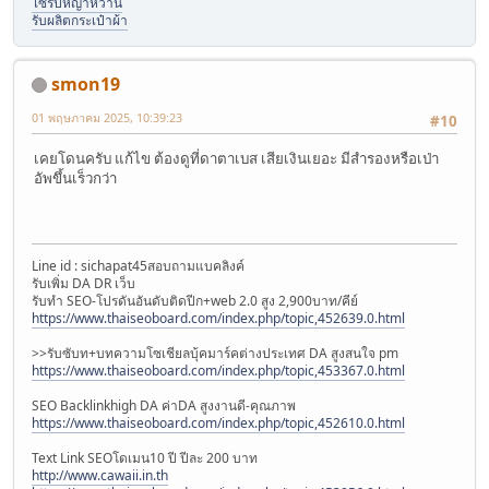
ไซรัปหญ้าหวาน
รับผลิตกระเป๋าผ้า
smon19
01 พฤษภาคม 2025, 10:39:23
#10
เคยโดนครับ แก้ไข ต้องดูที่ดาตาเบส เสียเงินเยอะ มีสำรองหรือเป่า
อัพขึ้นเร็วกว่า
Line id : sichapat45สอบถามแบคลิงค์
รับเพิ่ม DA DR เว็บ
รับทำ SEO-โปรดันอันดับติดปีก+web 2.0 สูง 2,900บาท/คีย์
https://www.thaiseoboard.com/index.php/topic,452639.0.html
>>รับซับท+บทความโซเชียลบุ้คมาร์คต่างประเทศ DA สูงสนใจ pm
https://www.thaiseoboard.com/index.php/topic,453367.0.html
SEO Backlinkhigh DA ค่าDA สูงงานดี-คุณภาพ
https://www.thaiseoboard.com/index.php/topic,452610.0.html
Text Link SEOโดเมน10 ปี ปีละ 200 บาท
http://www.cawaii.in.th