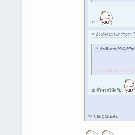
+1
อ้างถึงจาก: Himalayan 
อ้างถึงจาก: MisSyMIn
ขอบคุณพี่ๆทุกคนนะคะที
ป๋มก็โหวตให้ครับ
^^ ขอบคุณนะคะ