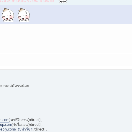
่วยโหวตให้มิ้น ซึ้งใจมากเลยค่ะ
มจะขอสมัครหน่อย
ee.com
]หาที่ฝึกงาน[/direct] ,
oup.com
]รับรื้อถอน[/direct] ,
ebly.com/]รับทำวีซ่า
[/direct] ,