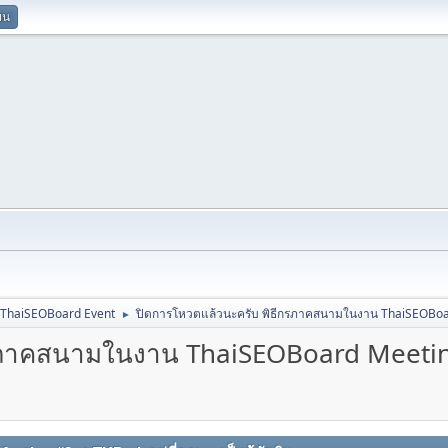
ยน
ThaiSEOBoard Event
ปิดการโหวตแล้วนะครับ พิธีกรภาคสนามในงาน ThaiSEOBoa
►
กรภาคสนามในงาน ThaiSEOBoard Meeti