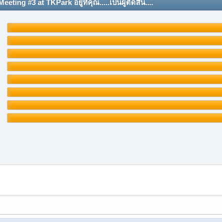
g #3 at TKPark อยู่ที่คุณ.....เป็นผู้ตัดสิน....