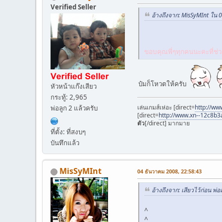
Verified Seller
อ้างถึงจาก: MisSyMInt ใน 
ขอบคุณพี่ๆทุกคนนะคะที่ช่
ป๋มก็โหวตให้ครับ
หัวหน้าแก๊งเสียว
กระทู้: 2,965
เล่นเกมส์เห่อะ [direct=
http://ww
พ่อลูก 2 แล้วครับ
[direct=
http://www.xn--12c8b3
ตัว
[/direct] มากมาย
ที่ตั้ง: ที่สงบๆ
บันทึกแล้ว
MisSyMInt
04 ธันวาคม 2008, 22:58:43
อ้างถึงจาก: เสียวไว้ก่อน พ
^
^