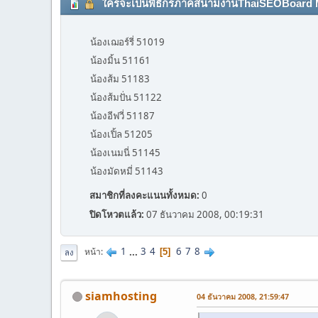
ใครจะเป็นพิธีกรภาคสนามงานThaiSEOBoard Meetin
น้องเฌอร์รี่ 51019
น้องมิ้น 51161
น้องส้ม 51183
น้องส้มปั่น 51122
น้องอีฟวี่ 51187
น้องเปิ้ล 51205
น้องเนมนี่ 51145
น้องมัดหมี่ 51143
สมาชิกที่ลงคะแนนทั้งหมด:
0
ปิดโหวตแล้ว:
07 ธันวาคม 2008, 00:19:31
1
...
3
4
6
7
8
หน้า
5
ลง
siamhosting
04 ธันวาคม 2008, 21:59:47