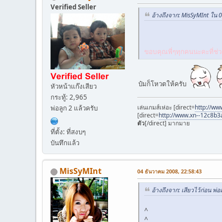
Verified Seller
อ้างถึงจาก: MisSyMInt ใน 
ขอบคุณพี่ๆทุกคนนะคะที่ช่
ป๋มก็โหวตให้ครับ
หัวหน้าแก๊งเสียว
กระทู้: 2,965
เล่นเกมส์เห่อะ [direct=
http://ww
พ่อลูก 2 แล้วครับ
[direct=
http://www.xn--12c8b3
ตัว
[/direct] มากมาย
ที่ตั้ง: ที่สงบๆ
บันทึกแล้ว
MisSyMInt
04 ธันวาคม 2008, 22:58:43
อ้างถึงจาก: เสียวไว้ก่อน พ
^
^