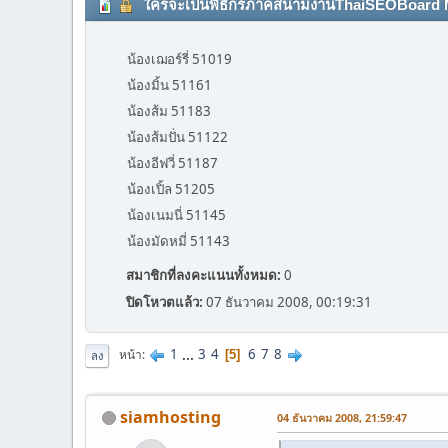
ใครจะเป็นพิธีกรภาคสนามงานThaiSEOBoard Meetin
น้องเฌอร์รี่ 51019
น้องมิ้น 51161
น้องส้ม 51183
น้องส้มปั่น 51122
น้องอีฟวี่ 51187
น้องเปิ้ล 51205
น้องเนมนี่ 51145
น้องมัดหมี่ 51143
สมาชิกที่ลงคะแนนทั้งหมด:
0
ปิดโหวตแล้ว:
07 ธันวาคม 2008, 00:19:31
1
...
3
4
6
7
8
หน้า
5
ลง
siamhosting
04 ธันวาคม 2008, 21:59:47