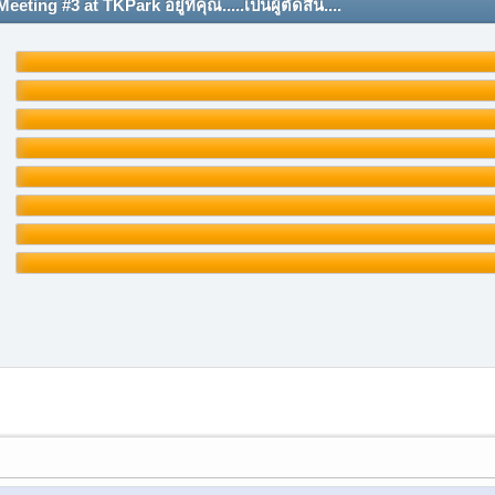
g #3 at TKPark อยู่ที่คุณ.....เป็นผู้ตัดสิน....