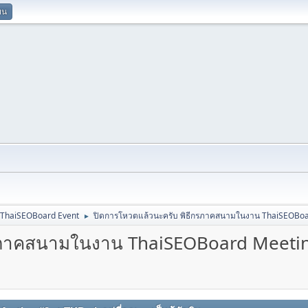
ยน
ThaiSEOBoard Event
ปิดการโหวตแล้วนะครับ พิธีกรภาคสนามในงาน ThaiSEOBoa
►
กรภาคสนามในงาน ThaiSEOBoard Meeti