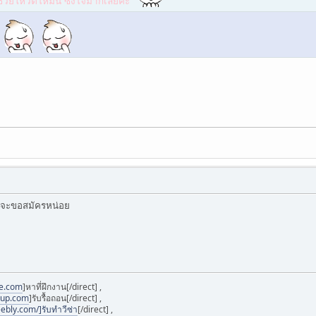
่วยโหวตให้มิ้น ซึ้งใจมากเลยค่ะ
มจะขอสมัครหน่อย
ee.com
]หาที่ฝึกงาน[/direct] ,
oup.com
]รับรื้อถอน[/direct] ,
ebly.com/]รับทำวีซ่า
[/direct] ,