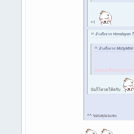
+1
อ้างถึงจาก: Himalayan 
อ้างถึงจาก: MisSyMIn
ขอบคุณพี่ๆทุกคนนะคะที
ป๋มก็โหวตให้ครับ
^^ ขอบคุณนะคะ