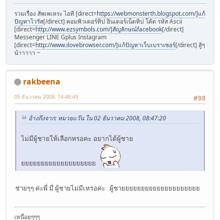
รวมเรื่อง สัพเพเหระ ไอที [direct=
https://webmonsterth.blogspot.com/]แก้
ปัญหาไวรัส
[/direct] คอมพิวเตอร์ทิป อินเตอร์เน็ตทิป โค้ด รหัส Ascii
[direct=
http://www.ezsymbols.com/]สัญลักษณ์facebook
[/direct]
Messenger LINE Gplus Instagram
[direct=
http://www.ilovebrowser.com/]แก้ปัญหาเว็บเบราเซอร์
[/direct] สู้ๆ
น้าาาาา ~
rakbeena
05 ธันวาคม 2008, 14:48:49
#98
อ้างถึงจาก: หมวยแว๊น ใน 02 ธันวาคม 2008, 08:47:20
ไม่มีผู้ชายให้เลือกหรอคะ อยากได้ผู้ชาย
ยยยยยยยยยยยยยยยยยยย
ช่ายๆๆ ค่ะพี่ มี่ ผู้ชายไม่มีเหรอค่ะ ผู้ชายยยยยยยยยยยยยยยยยยยย
เหนื่อยๆๆๆ