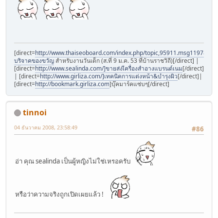
[direct=
http://www.thaiseoboard.com/index.php/topic,95911.msg1197898
บริจาคของขวัญ
สำหรับงานวันเด็ก (ส.ที่ 9 ม.ค. 53 ที่บ้านราชวิถี)[/direct] |
[direct=
http://www.sealinda.com/]ขายส่งเีครื่องสำอางแบรนด์เนม
[/direct]
| [direct=
http://www.girliza.com/]เทคนิคการแต่งหน้า&บำรุงผิว
[/direct]|
[direct=
http://bookmark.girliza.com
]บุ๊คมาร์คแซ่บๆ[/direct]
tinnoi
04 ธันวาคม 2008, 23:58:49
#86
อ่า คุณ sealinda เป็นผู้หญิงไม่ใช่เหรอครับ
หรือว่าความจริงถูกเปิดเผยแล้ว !