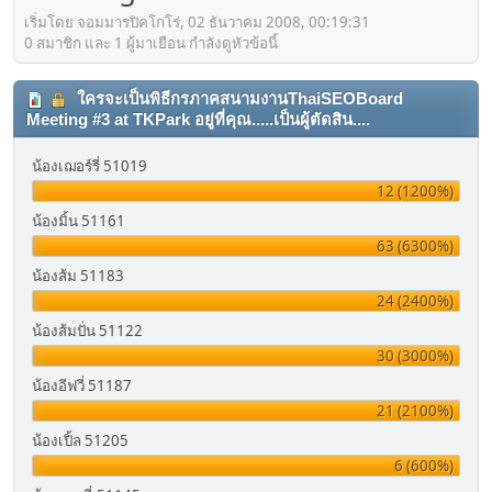
เริ่มโดย จอมมารปิคโกโร่, 02 ธันวาคม 2008, 00:19:31
0 สมาชิก และ 1 ผู้มาเยือน กำลังดูหัวข้อนี้
ใครจะเป็นพิธีกรภาคสนามงานThaiSEOBoard
Meeting #3 at TKPark อยู่ที่คุณ.....เป็นผู้ตัดสิน....
น้องเฌอร์รี่ 51019
12 (1200%)
น้องมิ้น 51161
63 (6300%)
น้องส้ม 51183
24 (2400%)
น้องส้มปั่น 51122
30 (3000%)
น้องอีฟวี่ 51187
21 (2100%)
น้องเปิ้ล 51205
6 (600%)