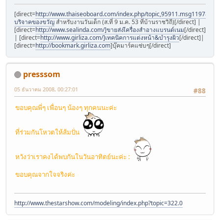
[direct=
http://www.thaiseoboard.com/index.php/topic,95911.msg1197898
บริจาคของขวัญ
สำหรับงานวันเด็ก (ส.ที่ 9 ม.ค. 53 ที่บ้านราชวิถี)[/direct] |
[direct=
http://www.sealinda.com/]ขายส่งเีครื่องสำอางแบรนด์เนม
[/direct]
| [direct=
http://www.girliza.com/]เทคนิคการแต่งหน้า&บำรุงผิว
[/direct]|
[direct=
http://bookmark.girliza.com
]บุ๊คมาร์คแซ่บๆ[/direct]
presssom
05 ธันวาคม 2008, 00:27:01
#88
ขอบคุณพี่ๆ เพื่อนๆ น้องๆ ทุกคนนะค่ะ
ที่ร่วมกันโหวตให้ส้มปั่น
หวังว่าเราคงได้พบกันในวันอาทิตย์นะค่ะ :
ขอบคุณจากใจจริงค่ะ
http://www.thestarshow.com/modeling/index.php?topic=322.0