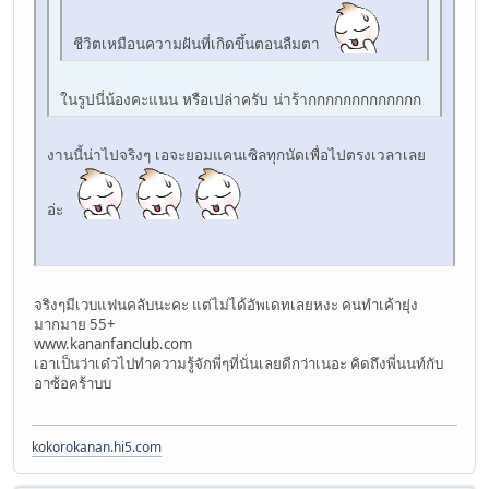
ชีวิตเหมือนความฝันที่เกิดขึ้นตอนลืมตา
ในรูปนี่น้องคะแนน หรือเปล่าครับ น่าร้ากกกกกกกกกกกกก
งานนี้น่าไปจริงๆ เอจะยอมแคนเซิลทุกนัดเพื่อไปตรงเวลาเลย
อ่ะ
จริงๆมีเวบแฟนคลับนะคะ แต่ไม่ได้อัพเดทเลยหงะ คนทำเค้ายุ่ง
มากมาย 55+
www.kananfanclub.com
เอาเป็นว่าเด๋วไปทำความรู้จักพี่ๆที่นั่นเลยดีกว่าเนอะ คิดถึงพี่นนท์กับ
อาซ้อคร้าบบ
kokorokanan.hi5.com