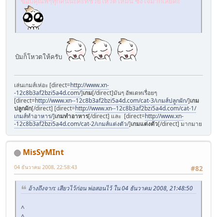
ขอบคุณพี่ๆทุกคนนะคะที่ช่วยโหวตให้มิ้น ซึ้งใจมากเลยค่ะ
ป๋มก็โหวตให้ครับ
เล่นเกมส์เห่อะ [direct=
http://www.xn-
-12c8b3af2bzi5a4d.com/
]
เกม
[/direct]มันๆ อัพเดทเรื่อยๆ
[direct=
http://www.xn--12c8b3af2bzi5a4d.com/cat-3/เกมส์ปลูกผัก/
]
เกม
ปลูกผัก
[/direct] [direct=
http://www.xn--12c8b3af2bzi5a4d.com/cat-1/
เกมส์ทําอาหาร/
]
เกมทําอาหาร
[/direct] และ [direct=
http://www.xn-
-12c8b3af2bzi5a4d.com/cat-2/เกมส์แต่งตัว/
]
เกมแต่งตัว
[/direct] มากมาย
MisSyMInt
04 ธันวาคม 2008, 22:58:43
#82
อ้างถึงจาก: เสียวไว้ก่อน พ่อสอนไว้ ใน 04 ธันวาคม 2008, 21:48:50
^
^