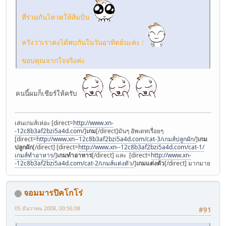
ที่ร่วมกันโหวตให้ส้มปั่น
หวังว่าเราคงได้พบกันในวันอาทิตย์นะค่ะ :
ขอบคุณจากใจจริงค่ะ
คนนี้ผมก็เชียร์ให้ครับ
เล่นเกมส์เห่อะ [direct=
http://www.xn-
-12c8b3af2bzi5a4d.com/
]
เกม
[/direct]มันๆ อัพเดทเรื่อยๆ
[direct=
http://www.xn--12c8b3af2bzi5a4d.com/cat-3/เกมส์ปลูกผัก/
]
เกม
ปลูกผัก
[/direct] [direct=
http://www.xn--12c8b3af2bzi5a4d.com/cat-1/
เกมส์ทําอาหาร/
]
เกมทําอาหาร
[/direct] และ [direct=
http://www.xn-
-12c8b3af2bzi5a4d.com/cat-2/เกมส์แต่งตัว/
]
เกมแต่งตัว
[/direct] มากมาย
จอมมารปิคโกโร่
05 ธันวาคม 2008, 00:56:08
#91