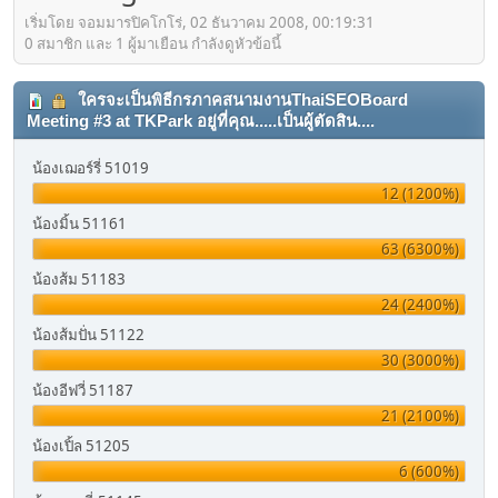
เริ่มโดย จอมมารปิคโกโร่, 02 ธันวาคม 2008, 00:19:31
0 สมาชิก และ 1 ผู้มาเยือน กำลังดูหัวข้อนี้
ใครจะเป็นพิธีกรภาคสนามงานThaiSEOBoard
Meeting #3 at TKPark อยู่ที่คุณ.....เป็นผู้ตัดสิน....
น้องเฌอร์รี่ 51019
12 (1200%)
น้องมิ้น 51161
63 (6300%)
น้องส้ม 51183
24 (2400%)
น้องส้มปั่น 51122
30 (3000%)
น้องอีฟวี่ 51187
21 (2100%)
น้องเปิ้ล 51205
6 (600%)