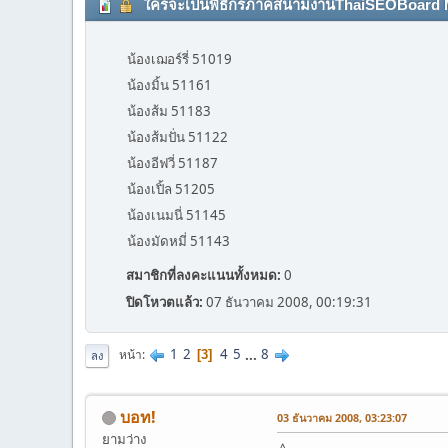
ใครจะเป็นพิธีกรภาคสนามงานThaiSEOBoard Meetin
น้องเฌอร์รี่ 51019
น้องมิ้น 51161
น้องส้ม 51183
น้องส้มปั่น 51122
น้องอีฟวี่ 51187
น้องเปิ้ล 51205
น้องเนมนี่ 51145
น้องมัดหมี่ 51143
สมาชิกที่ลงคะแนนทั้งหมด:
0
ปิดโหวตแล้ว:
07 ธันวาคม 2008, 00:19:31
1
2
4
5
...
8
หน้า
3
ลง
บอท!
03 ธันวาคม 2008, 03:23:07
ยามว่าง