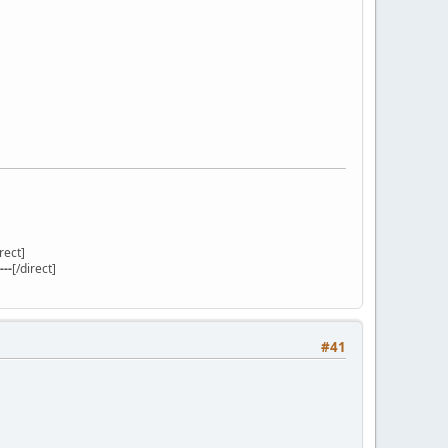
irect]
---
[/direct]
#41