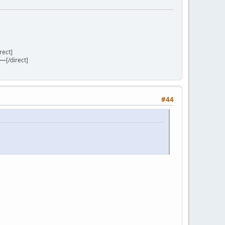
irect]
---
[/direct]
#44