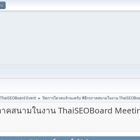
ยน
ThaiSEOBoard Event
ปิดการโหวตแล้วนะครับ พิธีกรภาคสนามในงาน ThaiSEOBoa
►
กรภาคสนามในงาน ThaiSEOBoard Meeti