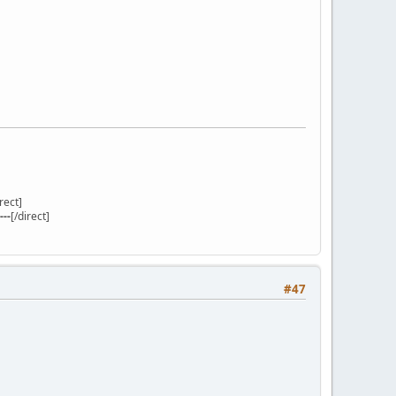
irect]
---
[/direct]
#47