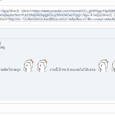
าร์ตูน
[/direct] - [direct=
https://www.youtube.com/channel/UCi_gD9F0gysY4p0IIB
om/playlist?list=PL6ZSfbiJInkDbpJgkI3Lq299oEMZwsYQq]การ์ตูน
เจ้าหญิง[/direct] - 
direct=
http://xn--12c4bm2bm2c4azd8hza.com/ภาพล้อเลียน-กราฟิก-เวกเต]ภาพล้อเลี
)
.5%)
โหวตผิดโหวตถูก
งานนี้ มี mc 8 คนเลยไม่ได้เหรอ