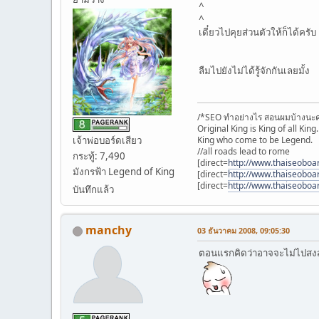
^
^
เดี๋ยวไปคุยส่วนตัวให้ก็ได้ครับ
ลืมไปยังไม่ได้รู้จักกันเลยมั้ง
/*SEO ทำอย่างไร สอนผมบ้างนะค
Original King is King of all King.
King who come to be Legend.
เจ้าพ่อบอร์ดเสียว
//all roads lead to rome
กระทู้: 7,490
[direct=
http://www.thaiseoboa
มังกรฟ้า Legend of King
[direct=
http://www.thaiseoboa
[direct=
http://www.thaiseoboa
บันทึกแล้ว
manchy
03 ธันวาคม 2008, 09:05:30
ตอนแรกคิดว่าอาจจะไม่ไปสงส