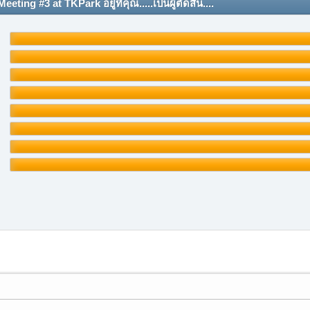
g #3 at TKPark อยู่ที่คุณ.....เป็นผู้ตัดสิน....