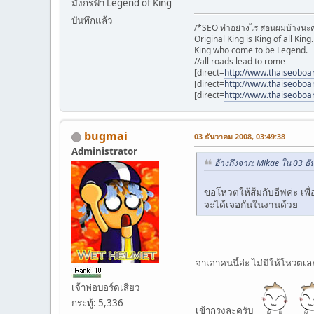
มังกรฟ้า Legend of King
บันทึกแล้ว
/*SEO ทำอย่างไร สอนผมบ้างนะค
Original King is King of all King.
King who come to be Legend.
//all roads lead to rome
[direct=
http://www.thaiseoboa
[direct=
http://www.thaiseoboa
[direct=
http://www.thaiseoboa
bugmai
03 ธันวาคม 2008, 03:49:38
Administrator
อ้างถึงจาก: Mikae ใน 03 ธ
ขอโหวตให้ส้มกับอีฟค่ะ เพื่
จะได้เจอกันในงานด้วย
จาเอาคนนี้อ่ะ ไม่มีให้โหวตเ
เจ้าพ่อบอร์ดเสียว
กระทู้: 5,336
เข้ากรุงละครับ