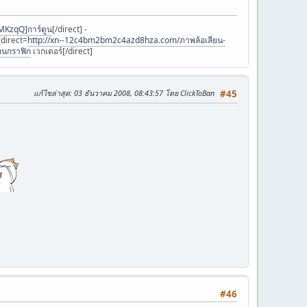
MKzqQ]การ์ตูน
[/direct] -
[direct=
http://xn--12c4bm2bm2c4azd8hza.com/ภาพล้อเลียน-
ยนกราฟิก
เวกเตอร์[/direct]
แก้ไขล่าสุด
: 03 ธันวาคม 2008, 08:43:57 โดย ClickToBan
#45
#46