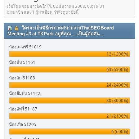
เริ่มโดย จอมมารปิคโกโร่, 02 ธันวาคม 2008, 00:19:31
0 สมาชิก และ 1 ผู้มาเยือน กำลังดูหัวข้อนี้
ใครจะเป็นพิธีกรภาคสนามงานThaiSEOBoard
Meeting #3 at TKPark อยู่ที่คุณ.....เป็นผู้ตัดสิน....
น้องเฌอร์รี่ 51019
12 (1200%)
น้องมิ้น 51161
63 (6300%)
น้องส้ม 51183
24 (2400%)
น้องส้มปั่น 51122
30 (3000%)
น้องอีฟวี่ 51187
21 (2100%)
น้องเปิ้ล 51205
6 (600%)