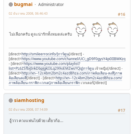
bugmai
Administrator
02 ธันวาคม 2008, 06:46:43
#16
ไม่เลือกครับ ดูจะน่ารักทั้งหมดล่ะครับ
[direct=
http://smileerror.info/]การ์ตูน
[/direct] -
[direct=
https://www.youtube.com/channel/UCi_gD9F0gysY4p0IIBMKzqQ]การ
- [direct=
https://www.youtube.com/playlist?
list=PL6ZSfbiJInkDbpJgkI3Lq299oEMZwsYQq]การ์ตูน
เจ้าหญิง[/direct] -
[direct=
http://xn--12c4bm2bm2c4azd8hza.com/ภาพล้อเลียน-ลงสี]ภาพ
ล้อเลียนลงสี
[/direct] - [direct=
http://xn--12c4bm2bm2c4azd8hza.com/
ภาพล้อเลียน-กราฟิก-เวกเต]ภาพล้อเลียนกราฟิก
เวกเตอร์[/direct]
siamhosting
02 ธันวาคม 2008, 07:14:09
#17
อู้ววว ควงแฟนไปด้วย เด๊๋ยวก้อ...