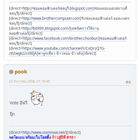
[direct=
http://ซ่อมคอมพิวเตอร์ชลบุรี.blogspot.com
]ซ่อมคอมนอกสถานที่
ชลบุรี[/direct]
[direct=
http://www.brothercomputer.com
]รับซ่อมคอมพิวเตอร์ อมตะนคร
ชลบุรี[/direct]
[direct=
http://bit999.blogspot.com/]เทคนิคการใช้งาน
คอมพิวเตอร์
[/direct]
[direct=
https://www.facebook.com/brother.chonburi]ซ่อมคอมพิวเตอร์
ชลบุรี[/direct]
[direct=
https://www.youtube.com/channel/UCvQrsQ7G-
z8ZwgkzzsV8IJA]พาลูกเที่ยว
ข้าวหอม ข้าวตัง[/direct]
pook
02 ธันวาคม 2008, 01:18:49
#9
Vote อีฟวี่
ปุ๊ก
[direct=
http://www.siamnow.net/
]
[/direct]
จดโดเมน พร้อมเว็บโฮสติ้ง
ก้าวสู่ปีที่ #10 !