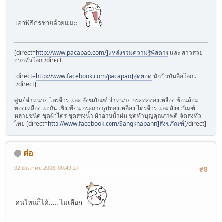
เอาพิธีกรชายด้วยแมะ
[direct=
http://www.pacapao.com/]แหล่งรวมความรู้พิสดาร
และ สาวสวย
จากทั่วโลก[/direct]
[direct=
http://www.facebook.com/pacapao]สุดยอด
นักปั่นบันลือโลก..
[/direct]
ศูนย์จำหน่าย ไตรจีวร และ สังฆภัณฑ์ จำหน่าย กระทะทองเหลือง ช้อนส้อม
ทองเหลือง แจกัน เชิงเทียน กระถางธูปทองเหลือง ไตรจีวร และ สังฆภัณฑ์
หลายชนิด ชุดผ้าไตร ชุดสรงน้ำ ผ้าอาบน้ำฝน ชุดทำบุญคุณภาพดี-จัดส่งทั่ว
ไทย [direct=
http://www.facebook.com/Sangkhapann]สังฆภัณฑ์
[/direct]
ต่อ
02 ธันวาคม 2008, 00:49:27
#8
คนใหนก็ได้..... ไม่เลือก