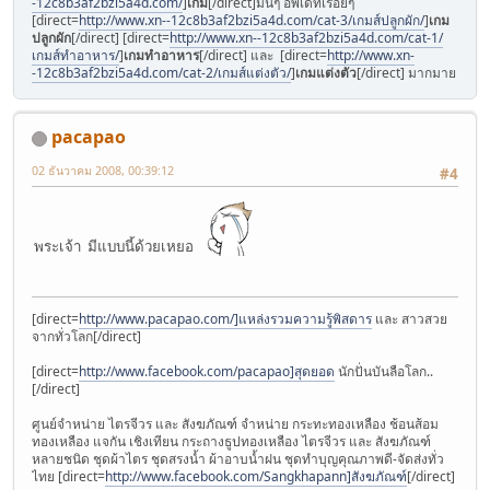
-12c8b3af2bzi5a4d.com/
]
เกม
[/direct]มันๆ อัพเดทเรื่อยๆ
[direct=
http://www.xn--12c8b3af2bzi5a4d.com/cat-3/เกมส์ปลูกผัก/
]
เกม
ปลูกผัก
[/direct] [direct=
http://www.xn--12c8b3af2bzi5a4d.com/cat-1/
เกมส์ทําอาหาร/
]
เกมทําอาหาร
[/direct] และ [direct=
http://www.xn-
-12c8b3af2bzi5a4d.com/cat-2/เกมส์แต่งตัว/
]
เกมแต่งตัว
[/direct] มากมาย
pacapao
02 ธันวาคม 2008, 00:39:12
#4
พระเจ้า มีแบบนี้ด้วยเหยอ
[direct=
http://www.pacapao.com/]แหล่งรวมความรู้พิสดาร
และ สาวสวย
จากทั่วโลก[/direct]
[direct=
http://www.facebook.com/pacapao]สุดยอด
นักปั่นบันลือโลก..
[/direct]
ศูนย์จำหน่าย ไตรจีวร และ สังฆภัณฑ์ จำหน่าย กระทะทองเหลือง ช้อนส้อม
ทองเหลือง แจกัน เชิงเทียน กระถางธูปทองเหลือง ไตรจีวร และ สังฆภัณฑ์
หลายชนิด ชุดผ้าไตร ชุดสรงน้ำ ผ้าอาบน้ำฝน ชุดทำบุญคุณภาพดี-จัดส่งทั่ว
ไทย [direct=
http://www.facebook.com/Sangkhapann]สังฆภัณฑ์
[/direct]