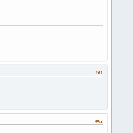
#61
#62