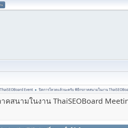
ยน
ThaiSEOBoard Event
ปิดการโหวตแล้วนะครับ พิธีกรภาคสนามในงาน ThaiSEOBoa
►
กรภาคสนามในงาน ThaiSEOBoard Meeti