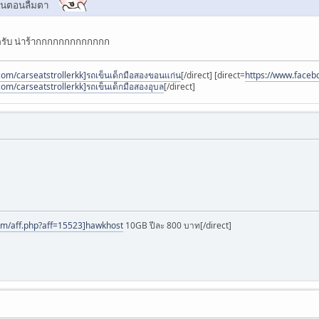
ดขึ้นตอนลืมตา
าครับ น่าร้ากกกกกกกกกกกกก
om/carseatstrollerkk]รถเข็นเด็กมือสองขอนแก่น
[/direct] [direct=
https://www.facebo
om/carseatstrollerkk]รถเข็นเด็กมือสองอุบล
[/direct]
om/aff.php?aff=15523]hawkhost
10GB ปีละ 800 บาท[/direct]