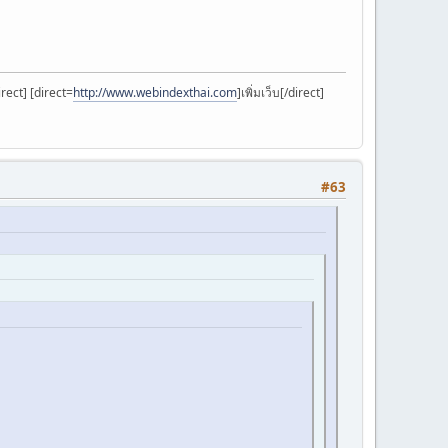
rect] [direct=
http://www.webindexthai.com
]เพิ่มเว็บ[/direct]
#63