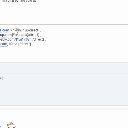
ขาครับ เอาขาตั้งไปด้วย
ee.com
]หาที่ฝึกงาน[/direct] ,
oup.com
]รับรื้อถอน[/direct] ,
ebly.com/]รับทำวีซ่า
[/direct] ,
i.com
]10thai[/direct]
่ะ