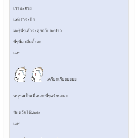
เรามะสวย
แต่เราจะปัย
มะรู้พี่ๆเค้าจะคุยดว้ยอะป่าว
พี่ๆที่มามีตติ้งอะ
แงๆ
เครียดเร๊ยยยยยย
หนุขอเป็นเพื่อนกะพี่ๆดว้ยนะค่ะ
ปัยดว้ยได้มะงะ
แงๆ