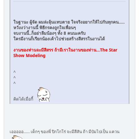
ในฐานะ ผู้จัด ผมล่ะลุ้นแทบตาย ใจจริงอยากให้ไปกันทุกคน.....
หวังงว่างานนี้ พิธีกรคงถูกใจเพื่อนๆ
จบงานนี้..ก็อย่าลืมน้องๆ ทั้ง 8 คนนะครับ
ใครมีงานก็เรียกน้องเค้าไปช่วยสร้างสีสรรในงานได้
งานของท่านจะมีสีสรร ถ้ามีเราในงานของท่าน...The Star
Show Modeling
^
^
^
คิดได้เมื่อกี้
เอออออ..... เด็กๆ ของพี่ ปิกโกโร่ จะมีสีสัน ถ้า มีป๋มไปเป็น แควน