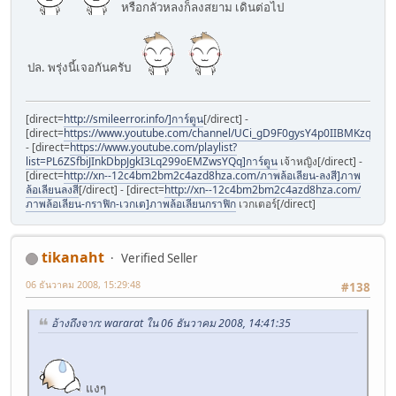
หรือกลัวหลงก็ลงสยาม เดินต่อไป
ปล. พรุ่งนี้เจอกันครับ
[direct=
http://smileerror.info/]การ์ตูน
[/direct] -
[direct=
https://www.youtube.com/channel/UCi_gD9F0gysY4p0IIBMKzqQ]การ
- [direct=
https://www.youtube.com/playlist?
list=PL6ZSfbiJInkDbpJgkI3Lq299oEMZwsYQq]การ์ตูน
เจ้าหญิง[/direct] -
[direct=
http://xn--12c4bm2bm2c4azd8hza.com/ภาพล้อเลียน-ลงสี]ภาพ
ล้อเลียนลงสี
[/direct] - [direct=
http://xn--12c4bm2bm2c4azd8hza.com/
ภาพล้อเลียน-กราฟิก-เวกเต]ภาพล้อเลียนกราฟิก
เวกเตอร์[/direct]
tikanaht
Verified Seller
06 ธันวาคม 2008, 15:29:48
#138
อ้างถึงจาก: wararat ใน 06 ธันวาคม 2008, 14:41:35
แงๆ