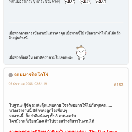
พักนี้บอร์ดกระชุ่มกระชวยจริงๆ
เบื่อพวกอวดเก่ง เบื่อพวกมีแต่ราคาคุย เบื่อพวกขี้โม้ เบื่อพวกทำไมไม่ได้แล้ว
อ้างนู่นอ้างนี่..
เบื่อพวกก๊อปเว็บ อย่าคิดว่าตามไม่เจอนะฮะ
จอมมารปิคโกโร่
06 ธันวาคม 2008, 02:54:19
#132
ในฐานะ ผู้จัด ผมล่ะลุ้นแทบตาย ใจจริงอยากให้ไปกันทุกคน.....
หวังงว่างานนี้ พิธีกรคงถูกใจเพื่อนๆ
จบงานนี้..ก็อย่าลืมน้องๆ ทั้ง 8 คนนะครับ
ใครมีงานก็เรียกน้องเค้าไปช่วยสร้างสีสรรในงานได้
งานของท่านจะมีสีสรร ถ้ามีเราในงานของท่าน...The Star Show