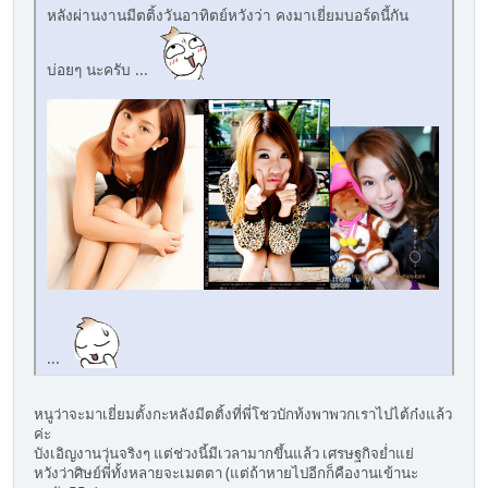
หลังผ่านงานมีตติ้งวันอาทิตย์หวังว่า คงมาเยี่ยมบอร์ดนี้กัน
บ่อยๆ นะครับ ...
...
หนูว่าจะมาเยี่ยมตั้งกะหลังมีตติ้งที่พี่โชวบักท้งพาพวกเราไปไต้ก๋งแล้ว
ค่ะ
บังเอิญงานวุ่นจริงๆ แต่ช่วงนี้มีเวลามากขึ้นแล้ว เศรษฐกิจย่ำแย่
หวังว่าศิษย์พี่ทั้งหลายจะเมตตา (แต่ถ้าหายไปอีกก็คืองานเข้านะ