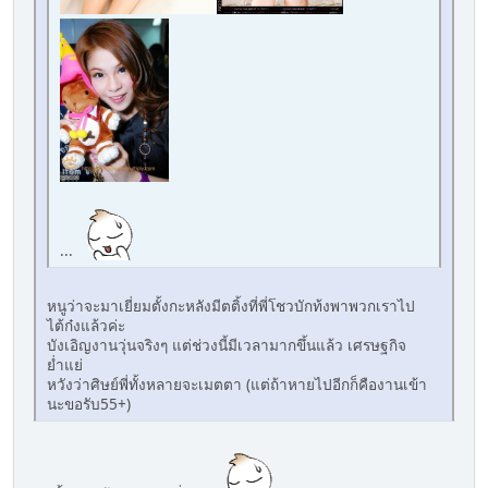
...
หนูว่าจะมาเยี่ยมตั้งกะหลังมีตติ้งที่พี่โชวบักท้งพาพวกเราไป
ไต้ก๋งแล้วค่ะ
บังเอิญงานวุ่นจริงๆ แต่ช่วงนี้มีเวลามากขึ้นแล้ว เศรษฐกิจ
ย่ำแย่
หวังว่าศิษย์พี่ทั้งหลายจะเมตตา (แต่ถ้าหายไปอีกก็คืองานเข้า
นะขอรับ55+)