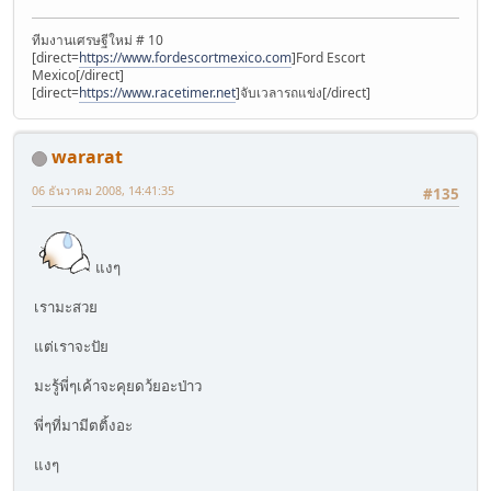
ทีมงานเศรษฐีใหม่ # 10
[direct=
https://www.fordescortmexico.com
]Ford Escort
Mexico[/direct]
[direct=
https://www.racetimer.net
]จับเวลารถแข่ง[/direct]
wararat
06 ธันวาคม 2008, 14:41:35
#135
แงๆ
เรามะสวย
แต่เราจะปัย
มะรู้พี่ๆเค้าจะคุยดว้ยอะป่าว
พี่ๆที่มามีตติ้งอะ
แงๆ