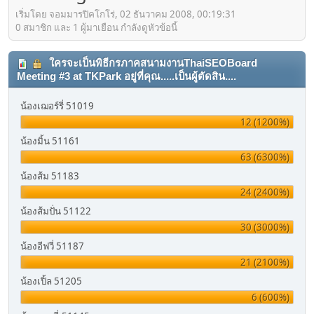
เริ่มโดย จอมมารปิคโกโร่, 02 ธันวาคม 2008, 00:19:31
0 สมาชิก และ 1 ผู้มาเยือน กำลังดูหัวข้อนี้
ใครจะเป็นพิธีกรภาคสนามงานThaiSEOBoard
Meeting #3 at TKPark อยู่ที่คุณ.....เป็นผู้ตัดสิน....
น้องเฌอร์รี่ 51019
12 (1200%)
น้องมิ้น 51161
63 (6300%)
น้องส้ม 51183
24 (2400%)
น้องส้มปั่น 51122
30 (3000%)
น้องอีฟวี่ 51187
21 (2100%)
น้องเปิ้ล 51205
6 (600%)