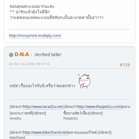
ขอบคุณคะแนนมากนะคะ
^^ น่ารักแล้วยังใจดีอีก
ว่าแต่คอนแทคคะแนนที่สลับกะมิ้นอ่ะบาดตามั๊ยอ่าาาา
http://missymint.multiply.com/
D-N-A
Verified Seller
06 ธันวาคม 2008, 00:47:14
#129
vote เรื่องอะไรกันนิ หรือว่าผมตกข่าว
[direct=
http://www.tarad2u.net
[direct=
http://www.thaipet2u.com
]ตลาด
[dir
pra
]ลงประกาศฟรี[/direct]
ซื้อขายสัตว์เลี้ยง[/direct]
เครื
tarad2u
thaipet2u
พระเค
[direct=
http://www.bike2hand.net
]ตลาดมอเตอร์ไซค์ [/direct]
bike2hand