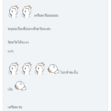
เครียดเร๊ยยยยยย
หนุขอเป็นเพื่อนกะพี่ๆดว้ยนะค่ะ
ปัยดว้ยได้มะงะ
แงๆ
ไม่กล้าซะงั้น
เง้อ
เครียดเรย