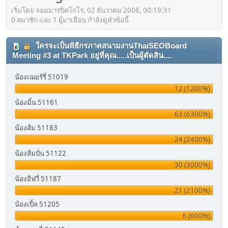
เริ่มโดย จอมมารปิคโกโร่, 02 ธันวาคม 2008, 00:19:31
0 สมาชิก และ 1 ผู้มาเยือน กำลังดูหัวข้อนี้
ใครจะเป็นพิธีกรภาคสนามงานThaiSEOBoard
Meeting #3 at TKPark อยู่ที่คุณ.....เป็นผู้ตัดสิน....
น้องเฌอร์รี่ 51019
12 (1200%)
น้องมิ้น 51161
63 (6300%)
น้องส้ม 51183
24 (2400%)
น้องส้มปั่น 51122
30 (3000%)
น้องอีฟวี่ 51187
21 (2100%)
น้องเปิ้ล 51205
6 (600%)