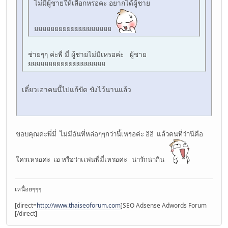
ไม่มีผู้ชายให้เลือกหรอคะ อยากได้ผู้ชาย
ยยยยยยยยยยยยยยยยยยย
ช่ายๆๆ ค่ะพี่ มี่ ผู้ชายไม่มีเหรอค่ะ ผู้ชาย
ยยยยยยยยยยยยยยยยยยย
เดี๋ยวเอาคนนี้ไปแก้ขัด ขังไว้นานแล้ว
ขอบคุณค่ะพี่มี่ ไม่มีอันที่หล่อๆๆกว่านี้เหรอค่ะ อิอิ แล้วคนที่ว่านีคือ
ใครเหรอค่ะ เอ หรือว่าเเฟนพี่มี่เหรอค่ะ น่ารักน่ากิน
เหนื่อยๆๆๆ
[direct=
http://www.thaiseoforum.com
]SEO Adsense Adwords Forum
[/direct]