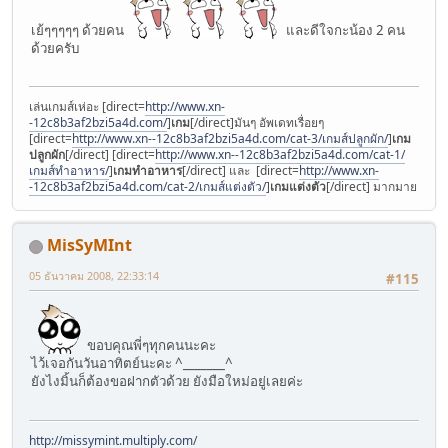
เย้ๆๆๆๆๆ ด้วยคน
และดีใจกะน้อง 2 คน
ด้วยครับ
เล่นเกมส์เห่อะ [direct=
http://www.xn-
-12c8b3af2bzi5a4d.com/
]
เกม
[/direct]มันๆ อัพเดทเรื่อยๆ
[direct=
http://www.xn--12c8b3af2bzi5a4d.com/cat-3/เกมส์ปลูกผัก/
]
เกม
ปลูกผัก
[/direct] [direct=
http://www.xn--12c8b3af2bzi5a4d.com/cat-1/
เกมส์ทําอาหาร/
]
เกมทําอาหาร
[/direct] และ [direct=
http://www.xn-
-12c8b3af2bzi5a4d.com/cat-2/เกมส์แต่งตัว/
]
เกมแต่งตัว
[/direct] มากมาย
MisSyMInt
05 ธันวาคม 2008, 22:33:14
#115
ขอบคุณพี่ๆทุกคนนะคะ
ไว้เจอกันวันอาทิตย์นะคะ ^_______^
ยังไงมิ้นก็ต้องขอฝากตัวด้วย ยังมือใหม่อยู่เลยค่ะ
http://missymint.multiply.com/