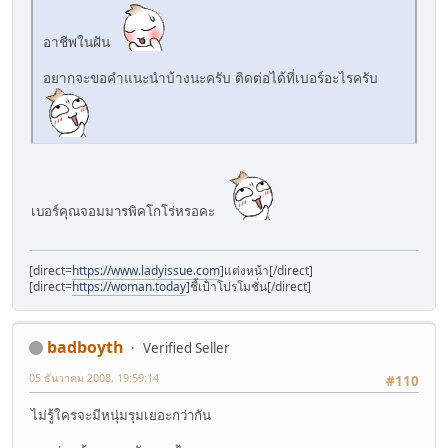
อาชีพในฝัน
อยากจะขอคำแนะนำบ้างนะครับ ติดต่อได้ที่เบอร์อะไรครับ
เบอร์คุณจอมมารพิคโกโร่หรอคะ
[direct=
https://www.ladyissue.com
]แต่งหน้า[/direct]
[direct=
https://woman.today
]ชี้เป้าโปรโมชั่น[/direct]
badboyth
Verified Seller
05 ธันวาคม 2008, 19:59:14
#110
ไม่รู้ใครจะมีหนุ่มรุมเยอะกว่ากัน