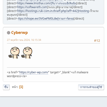
[direct=
https://www.lmsthai.com/]รับวางระบบอีเลินนิง
[/direct]
[direct=
https://softwareth.com
]ระบบ php มากมาย[/direct]
[direct=
https://hostings.ruk-com.in.th/aff.php?aff=442]Hosting
เร็วแรง
ทะลุนรก[/direct]
[direct=-
ttps://shope.ee/3VGwFM0Ldw]รวมการ์ดจอ
[/direct]
Cyberwp
27 พฤศจิกายน 2024, 16:15:34
#12
<a href="
https://cyber-wp.com/
" target="_blank">แก้ malware
wordpress</a>
หน้า
1
ขึ้น
การกระทำของผู้ใช้