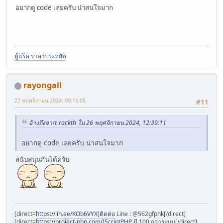
อยากดู code เลยครับ น่าสนใจมาก
ตู้แร็ค ราคาประหยัด
rayongall
27 พฤศจิกายน 2024, 09:15:05
#11
อ้างถึงจาก: rackth ใน 26 พฤศจิกายน 2024, 12:39:11
อยากดู code เลยครับ น่าสนใจมาก
สนับสนุนกันได้ครับ
[direct=
https://lin.ee/KOb6VYX]ติดต่อ
Line : @562gfphk[/direct]
[direct=
https://project-php.com/]ScriptPHP
มี 100 กว่าระบบ[/direct]