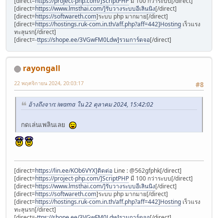
[direct=
https://project-php.com/]ScriptPHP
มี 100 กว่าระบบ[/direct]
[direct=
https://www.lmsthai.com/]รับวางระบบอีเลินนิง
[/direct]
[direct=
https://softwareth.com
]ระบบ php มากมาย[/direct]
[direct=
https://hostings.ruk-com.in.th/aff.php?aff=442]Hosting
เร็วแรง
ทะลุนรก[/direct]
[direct=-
ttps://shope.ee/3VGwFM0Ldw]รวมการ์ดจอ
[/direct]
rayongall
22 พฤศจิกายน 2024, 20:03:17
#8
อ้างถึงจาก: iwama ใน 22 ตุลาคม 2024, 15:42:02
กดเล่นเพลินเลย
[direct=
https://lin.ee/KOb6VYX]ติดต่อ
Line : @562gfphk[/direct]
[direct=
https://project-php.com/]ScriptPHP
มี 100 กว่าระบบ[/direct]
[direct=
https://www.lmsthai.com/]รับวางระบบอีเลินนิง
[/direct]
[direct=
https://softwareth.com
]ระบบ php มากมาย[/direct]
[direct=
https://hostings.ruk-com.in.th/aff.php?aff=442]Hosting
เร็วแรง
ทะลุนรก[/direct]
[direct=-
ttps://shope.ee/3VGwFM0Ldw]รวมการ์ดจอ
[/direct]