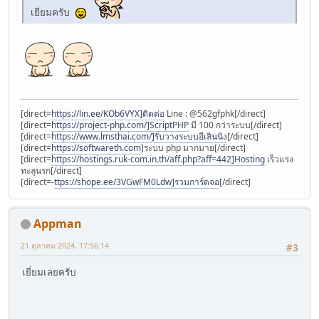
เยียมครับ
[direct=
https://lin.ee/KOb6VYX]ติดต่อ
Line : @562gfphk[/direct]
[direct=
https://project-php.com/]ScriptPHP
มี 100 กว่าระบบ[/direct]
[direct=
https://www.lmsthai.com/]รับวางระบบอีเลินนิง
[/direct]
[direct=
https://softwareth.com
]ระบบ php มากมาย[/direct]
[direct=
https://hostings.ruk-com.in.th/aff.php?aff=442]Hosting
เร็วแรง
ทะลุนรก[/direct]
[direct=-
ttps://shope.ee/3VGwFM0Ldw]รวมการ์ดจอ
[/direct]
Appman
21 ตุลาคม 2024, 17:56:14
#3
เยี่ยมเลยครับ