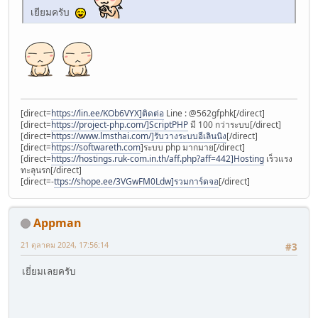
เยียมครับ
[direct=
https://lin.ee/KOb6VYX]ติดต่อ
Line : @562gfphk[/direct]
[direct=
https://project-php.com/]ScriptPHP
มี 100 กว่าระบบ[/direct]
[direct=
https://www.lmsthai.com/]รับวางระบบอีเลินนิง
[/direct]
[direct=
https://softwareth.com
]ระบบ php มากมาย[/direct]
[direct=
https://hostings.ruk-com.in.th/aff.php?aff=442]Hosting
เร็วแรง
ทะลุนรก[/direct]
[direct=-
ttps://shope.ee/3VGwFM0Ldw]รวมการ์ดจอ
[/direct]
Appman
21 ตุลาคม 2024, 17:56:14
#3
เยี่ยมเลยครับ