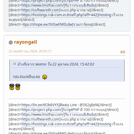
[direct=
https://project-php.com/]ScriptPHP
มี 100 กว่าระบบ[/direct]
[direct=
https://www.lmsthai.com/]รับวางระบบอีเลินนิง
[/direct]
[direct=
https://softwareth.com
]ระบบ php มากมาย[/direct]
[direct=
https://hostings.ruk-com.in.th/aff.php?aff=442]Hosting
เร็วแรง
ทะลุนรก[/direct]
[direct=-
ttps://shope.ee/3VGwFM0Ldw]รวมการ์ดจอ
[/direct]
rayongall
22 พฤศจิกายน 2024, 20:03:17
#8
อ้างถึงจาก: iwama ใน 22 ตุลาคม 2024, 15:42:02
กดเล่นเพลินเลย
[direct=
https://lin.ee/KOb6VYX]ติดต่อ
Line : @562gfphk[/direct]
[direct=
https://project-php.com/]ScriptPHP
มี 100 กว่าระบบ[/direct]
[direct=
https://www.lmsthai.com/]รับวางระบบอีเลินนิง
[/direct]
[direct=
https://softwareth.com
]ระบบ php มากมาย[/direct]
[direct=
https://hostings.ruk-com.in.th/aff.php?aff=442]Hosting
เร็วแรง
ทะลุนรก[/direct]
[direct=-
ttps://shope.ee/3VGwFM0Ldw]รวมการ์ดจอ
[/direct]