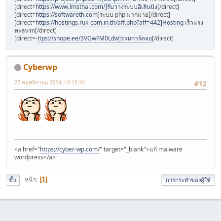
[direct=
https://www.lmsthai.com/]รับวางระบบอีเลินนิง
[/direct]
[direct=
https://softwareth.com
]ระบบ php มากมาย[/direct]
[direct=
https://hostings.ruk-com.in.th/aff.php?aff=442]Hosting
เร็วแรง
ทะลุนรก[/direct]
[direct=-
ttps://shope.ee/3VGwFM0Ldw]รวมการ์ดจอ
[/direct]
Cyberwp
27 พฤศจิกายน 2024, 16:15:34
#12
<a href="
https://cyber-wp.com/
" target="_blank">แก้ malware
wordpress</a>
หน้า
1
ขึ้น
การกระทำของผู้ใช้