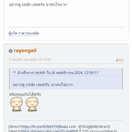
อยากดู code เลยครับ น่าสนใจมาก
ตู้แร็ค ราคาประหยัด
rayongall
27 พฤศจิกายน 2024, 09:15:05
#11
อ้างถึงจาก: rackth ใน 26 พฤศจิกายน 2024, 12:39:11
อยากดู code เลยครับ น่าสนใจมาก
สนับสนุนกันได้ครับ
[direct=
https://lin.ee/KOb6VYX]ติดต่อ
Line : @562gfphk[/direct]
[direct=
https://project-php.com/]ScriptPHP
มี 100 กว่าระบบ[/direct]