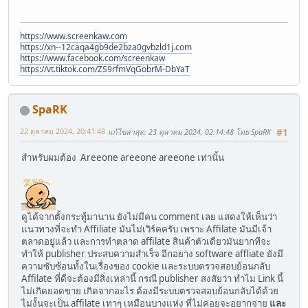
https://www.screenkaw.com
https://xn--12caqa4gb9de2bza0gvbzld1j.com
https://www.facebook.com/screenkaw
https://vt.tiktok.com/ZS9rfmVqGobrM-DbYaT
SpaRK
22 ตุลาคม 2024, 20:41:48
แก้ไขล่าสุด
: 23 ตุลาคม 2024, 02:14:48 โดย SpaRK
#1
สำหรับผมต้อง Areeone areeone areeone เท่านั้น
ดูได้จากตั้งกระทู้มานาน ยังไม่มีคน comment เลย แสดงให้เห็นว่า
แนวทางที่จะทำ Affiliate มันไม่เวิร์คครับ เพราะ Affilate มันมีเจ้า
ตลาดอยู่แล้ว และการทำตลาด affilate สินค้าตัวเดียวมันยากทีจะ
ทำให้ publisher ประสบความสำเร็จ อีกอยาง software affliate ยังมี
ความซับซ้อนทั้งในเรื่องของ cookie และระบบตรวจสอบย้อนกลับ
Affilate ที่ดีจะต้องมีสิ่งเหล่านี้ กรณี publisher สงสัยว่า ทำไม Link นี้
ไม่เกิดยอดขาย เกิดจากอะไร ต้องมีระบบตรวจสอบย้อนกลับได้ด้วย
ไม่งั้นจะเป็น affilate เทาๆ เหมือนบางแห่ง ที่ไม่ค่อยจะอยากจ่าย
และ