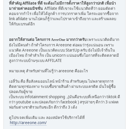
ที่สำคัญ Affilate ที่ดี จะต้องไม่มีการตั้งราคาให้สูงกว่าปกติ เพื่อนำ
มาจ่ายค่าคอมมิชชั่น
Affilate ที่ดีเขาจะใช้แนวคิดทีว่า ยอมตัดค่า
คอมจากกำไร เพื่อให้ได้ลูกค้า การบวกราคาเพิ่ม ใครจะอยากซื้อจาก
link afiilate นานไปคนก็รู้ว่าแพงไปราคาเข้าถึงยาก และสร้างผลลบ
ให้กับแบรนด์อีก
เพราะแนวคิดดีมาก
อยากให้สานต่อ โครงการ AreeOne มากกว่าครับ
ยังไม่มีคนทำ ถ้าทำโครงการ Areeone ต่อผมว่ารุ่งแน่นอน เพราะ
แนวคิด Areeone เป็นแนวคิดแบบ StartUp ครับ ยังไม่มีเจ้าถิ่นใน
เมืองไทย ถ้าทำสำเร็จ เป็น unicorn แน่นอนซึ่งโอกาสที่จะติดตลาดมี
สูงกว่าระบบบ้านๆแบบ AFFILATE
หมายเหตุ สำหรับท่านที่ไม่รู้ว่า areeone คืออะไร
เอลี่วัน คือ สื่อสังคมออนไลน์ หน้าร้าน สำหรับคุณ ไม่พลาดทุกการ
ติดตามทุกช่องทาง ระบบซื้อขายสินค้า ผ่านระบบเครดิต มั่นใจผู้ซื้อ
ปลอดภัยผู้ขาย
เป็นระบบ infotainment shopping ,(มันคือระบบที่เหนือกว่า tiktok ดี
กว่า youtube และปลอดภัยกว่า facebook ) สรุปง่ายๆ ดีกว่า 3 แฟลต
ฟอร์มต่างชาติรวมกันซะอีก ดีกว่าถึง 3 เด้ง
ดูโปรเจคเพิ่มเติม และ ลองสมัครใช้บริการได้ที่
http://areeone.com/