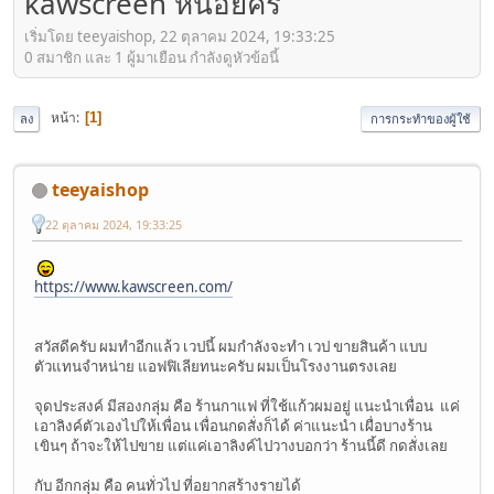
kawscreen หน่อยคร
เริ่มโดย teeyaishop, 22 ตุลาคม 2024, 19:33:25
0 สมาชิก และ 1 ผู้มาเยือน กำลังดูหัวข้อนี้
หน้า
1
ลง
การกระทำของผู้ใช้
teeyaishop
22 ตุลาคม 2024, 19:33:25
https://www.kawscreen.com/
สวัสดีครับ ผมทำอีกแล้ว เวปนี้ ผมกำลังจะทำ เวป ขายสินค้า แบบ
ตัวแทนจำหน่าย แอฟฟิเลียทนะครับ ผมเป็นโรงงานตรงเลย
จุดประสงค์ มีสองกลุ่ม คือ ร้านกาแฟ ที่ใช้แก้วผมอยู่ แนะนำเพื่อน แค่
เอาลิงค์ตัวเองไปให้เพื่อน เพื่อนกดสั่งก็ได้ ค่าแนะนำ เผื่อบางร้าน
เขินๆ ถ้าจะให้ไปขาย แต่แค่เอาลิงค์ไปวางบอกว่า ร้านนี้ดี กดสั่งเลย
กับ อีกกลุ่ม คือ คนทั่วไป ที่อยากสร้างรายได้