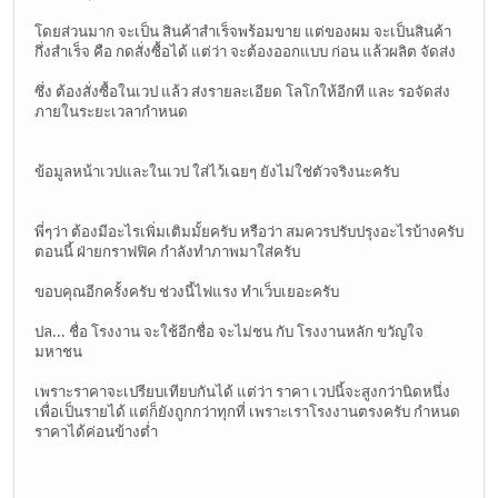
โดยส่วนมาก จะเป็น สินค้าสำเร็จพร้อมขาย แต่ของผม จะเป็นสินค้า
กึ่งสำเร็จ คือ กดสั่งซื้อได้ แต่ว่า จะต้องออกแบบ ก่อน แล้วผลิต จัดส่ง
ซึ่ง ต้องสั่งซื้อในเวป แล้ว ส่งรายละเอียด โลโกให้อีกที และ รอจัดส่ง
ภายในระยะเวลากำหนด
ข้อมูลหน้าเวปและในเวป ใส่ไว้เฉยๆ ยังไม่ใช่ตัวจริงนะครับ
พี่ๆว่า ต้องมีอะไรเพิ่มเติมมั้ยครับ หรือว่า สมควรปรับปรุงอะไรบ้างครับ
ตอนนี้ ฝ่ายกราฟฟิค กำลังทำภาพมาใส่ครับ
ขอบคุณอีกครั้งครับ ช่วงนี้ไฟแรง ทำเว็บเยอะครับ
ปล... ชื่อ โรงงาน จะใช้อีกชื่อ จะไม่ชน กับ โรงงานหลัก ขวัญใจ
มหาชน
เพราะราคาจะเปรียบเทียบกันได้ แต่ว่า ราคา เวปนี้จะสูงกว่านิดหนึ่ง
เพื่อเป็นรายได้ แต่ก็ยังถูกกว่าทุกที่ เพราะเราโรงงานตรงครับ กำหนด
ราคาได้ค่อนข้างต่ำ