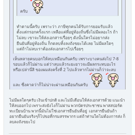
ครับ
ทำตามนี้ครับ เพราะว่า ภาษีทุกคนได้รับการยอมรับแล้ว
ตั้งแต่กรอกครั้งแรก เหลือแค่ที่อยู่ท้องถิ่นซึ่งไม่มีผลอะไร
ถ้า
ดังนั้นใครไม่อยากส่ง
ไม่ลบ เขาจะให้ส่งเอกสารเรื่อยๆ
ยืนยันที่อยู่ท้องถิ่น ก็กดลบทิ้งลงถังขยะได้เลย ไม่มีผลใดๆ
แต่ถ้าไม่ลบเราต้องส่งเอกสารไปเรื่อยๆ
เห็นหลายคนบอกให้ลบเหมือนกันครับ เพราะบางคนส่งไป 7-8
รอบแล้วก็ไม่ผ่าน แต่ว่าลบแล้วระยะยาวจะมีผลกระทบอะไร
หรือเปล่านี่สิ ของผมส่งครั้งที่ 2 ไปแล้วหากไม่ผ่านก็ว่าจะลบ
และ ซึ่งคาดว่าก็ไม่น่าจะผ่านเหมือนกันครับ
ไม่มีผลใดๆครับ เงินเข้าปกติ และไม่มีเตือนให้ส่งเอกสารด้วย แนะนำ
ให้ลบออกไป เพราะส่งยังไงก็ไม่ผ่าน พวกบัตรประชาชน พาสสปอร์ต
ทะเบียนบ้าน พวกนี้มันไม่ใช่เอกสารยืนยันที่อยู่ เอกสารยืนยันถ้า
อยากยืนยันจริงๆก็ไปขอที่กรมสรรพากร แต่ถ้าท่านใดไม่ต้องการส่ง ก็
ลบลงถังขยะไป