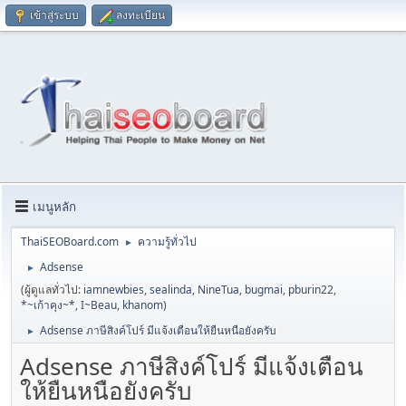
เข้าสู่ระบบ
ลงทะเบียน
เมนูหลัก
ThaiSEOBoard.com
ความรู้ทั่วไป
►
Adsense
►
(ผู้ดูแลทั่วไป:
iamnewbies
,
sealinda
,
NineTua
,
bugmai
,
pburin22
,
*~เก้าคุง~*
,
I~Beau
,
khanom
)
Adsense ภาษีสิงค์โปร์ มีแจ้งเตือนให้ยืนหนือยังครับ
►
Adsense ภาษีสิงค์โปร์ มีแจ้งเตือน
ให้ยืนหนือยังครับ