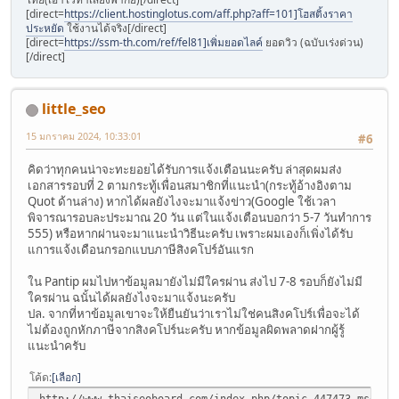
[direct=
https://client.hostinglotus.com/aff.php?aff=101]โฮสติ้งราคา
ประหยัด
ใช้งานได้จริง[/direct]
[direct=
https://ssm-th.com/ref/fel81]เพิ่มยอดไลค์
ยอดวิว (ฉบับเร่งด่วน)
[/direct]
little_seo
15 มกราคม 2024, 10:33:01
#6
คิดว่าทุกคนน่าจะทะยอยได้รับการแจ้งเตือนนะครับ ล่าสุดผมส่ง
เอกสารรอบที่ 2 ตามกระทู้เพื่อนสมาชิกที่แนะนำ(กระทู้อ้างอิงตาม
Quot ด้านล่าง) หากได้ผลยังไงจะมาแจ้งข่าว(Google ใช้เวลา
พิจารณารอบละประมาณ 20 วัน แต่ในแจ้งเตือนบอกว่า 5-7 วันทำการ
555) หรือหากผ่านจะมาแนะนำวิธีนะครับ เพราะผมเองก็เพิ่งได้รับ
แการแจ้งเดือนกรอกแบบภาษีสิงคโปร์อันแรก
ใน Pantip ผมไปหาข้อมูลมายังไม่มีใครผ่าน ส่งไป 7-8 รอบก็ยังไม่มี
ใครผ่าน ฉนั้นได้ผลยังไงจะมาแจ้งนะครับ
ปล. จากที่หาข้อมูลเขาจะให้ยืนยันว่าเราไม่ใช่คนสิงคโปร์เพื่อจะได้
ไม่ต้องถูกหักภาษีจากสิงคโปร์นะครับ หากข้อมูลผิดพลาดฝากผู้รู้
แนะนำครับ
โค้ด
เลือก
http://www.thaiseoboard.com/index.php/topic,447473.msg565