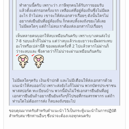
ทำตามนี้ครับ เพราะว่า ภาษีทุกคนได้รับการยอมรับ
แล้วตั้งแต่กรอกครั้งแรก เหลือแค่ที่อยู่ท้องถิ่นซึ่งไม่มีผล
อะไร
ดังนั้นใครไม่
ถ้าไม่ลบ เขาจะให้ส่งเอกสารเรื่อยๆ
อยากส่งยืนยันที่อยู่ท้องถิ่น ก็กดลบทิ้งลงถังขยะได้เลย
ไม่มีผลใดๆ แต่ถ้าไม่ลบเราต้องส่งเอกสารไปเรื่อยๆ
เห็นหลายคนบอกให้ลบเหมือนกันครับ เพราะบางคนส่งไป
7-8 รอบแล้วก็ไม่ผ่าน แต่ว่าลบแล้วระยะยาวจะมีผลกระทบ
อะไรหรือเปล่านี่สิ ของผมส่งครั้งที่ 2 ไปแล้วหากไม่ผ่านก็
ว่าจะลบและ ซึ่งคาดว่าก็ไม่น่าจะผ่านเหมือนกันครับ
ไม่มีผลใดๆครับ เงินเข้าปกติ และไม่มีเตือนให้ส่งเอกสารด้วย
แนะนำให้ลบออกไป เพราะส่งยังไงก็ไม่ผ่าน พวกบัตรประชาชน
พาสสปอร์ต ทะเบียนบ้าน พวกนี้มันไม่ใช่เอกสารยืนยันที่อยู่
เอกสารยืนยันถ้าอยากยืนยันจริงๆก็ไปขอที่กรมสรรพากร แต่ถ้า
ท่านใดไม่ต้องการส่ง ก็ลบลงถังขยะไป
ขอบคุณมากครับสำหรับคำแนะนำ ไว้เป็นกระทู้แนะนำในการปฏิบัติ
สำหรับสมาชิกท่านอื่นๆ ซึ่งน่าจะต้องเจอทุกคนครับ