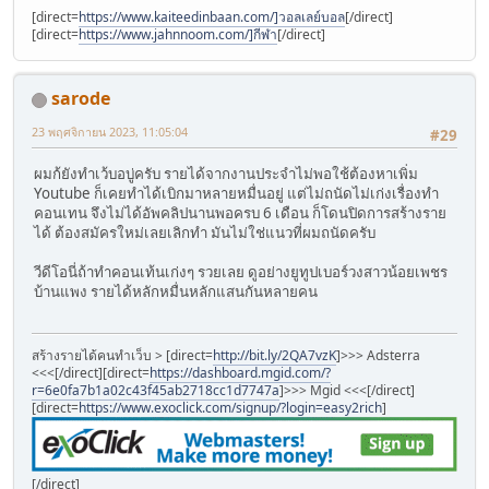
[direct=
https://www.kaiteedinbaan.com/]วอลเลย์บอล
[/direct]
[direct=
https://www.jahnnoom.com/]กีฬา
[/direct]
sarode
23 พฤศจิกายน 2023, 11:05:04
#29
ผมก้ยังทำเว้บอบู่ครับ รายได้จากงานประจำไม่พอใช้ต้องหาเพิ่ม
Youtube ก็เคยทำได้เบิกมาหลายหมื่นอยู่ แต่ไม่ถนัดไม่เก่งเรื่องทำ
คอนเทน จึงไม่ได้อัพคลิปนานพอครบ 6 เดือน ก็โดนปิดการสร้างราย
ได้ ต้องสมัครใหม่เลยเลิกทำ มันไม่ใช่แนวที่ผมถนัดครับ
วีดีโอนี่ถ้าทำคอนเท้นเก่งๆ รวยเลย ดูอย่างยูทูปเบอร์วงสาวน้อยเพชร
บ้านแพง รายได้หลักหมื่นหลักแสนกันหลายคน
สร้างรายได้คนทำเว็บ > [direct=
http://bit.ly/2QA7vzK
]>>> Adsterra
<<<[/direct][direct=
https://dashboard.mgid.com/?
r=6e0fa7b1a02c43f45ab2718cc1d7747a
]>>> Mgid <<<[/direct]
[direct=
https://www.exoclick.com/signup/?login=easy2rich
]
[/direct]