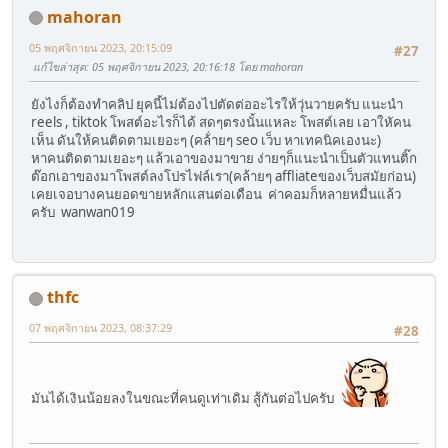
mahoran
05 พฤศจิกายน 2023, 20:15:09
#27
แก้ไขล่าสุด
: 05 พฤศจิกายน 2023, 20:16:18 โดย mahoran
ยังไงก็ต้องทำคลิป ยุคนี้ไม่ต้องไปตัดต่ออะไรให้วุ่นวายครับ แนะนำ
reels , tiktok โพสต์อะไรก็ได้ สดๆตรงนั้นแหละ โพสต์เลย เอาใหัคน
เห็น ดันให้คนติดตามเยอะๆ (คล้่ายๆ seo เว็บ หาเทคนิคเองนะ)
หาคนติดตามเยอะๆ แล้วเอาของมาขาย ง่ายๆก็แนะนำเป็นตัวแทนติ๊ก
ต๊อกเอาของมาโพสต์ลงโปรไฟล์เรา(คล้ายๆ affliateของเว็บสมัยก่อน)
เคยเจอบางคนยอดขายหลักแสนต่อเดือน ค่าคอมก็หลายหมื่นแล้ว
ครับ wanwan019
thfc
07 พฤศจิกายน 2023, 08:37:29
#28
มันได้เงินน้อยลงในขณะที่คนดูเท่าเดิม สู้กันต่อไปครับ