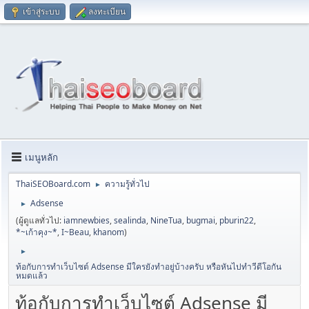
เข้าสู่ระบบ
ลงทะเบียน
เมนูหลัก
ThaiSEOBoard.com
ความรู้ทั่วไป
►
Adsense
►
(ผู้ดูแลทั่วไป:
iamnewbies
,
sealinda
,
NineTua
,
bugmai
,
pburin22
,
*~เก้าคุง~*
,
I~Beau
,
khanom
)
►
ท้อกับการทำเว็บไซต์ Adsense มีใครยังทำอยู่บ้างครับ หรือหันไปทำวีดีโอกัน
หมดแล้ว
ท้อกับการทำเว็บไซต์ Adsense มี