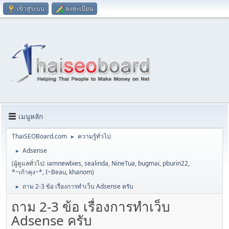
เข้าสู่ระบบ
ลงทะเบียน
เมนูหลัก
ThaiSEOBoard.com
ความรู้ทั่วไป
►
Adsense
►
(ผู้ดูแลทั่วไป:
iamnewbies
,
sealinda
,
NineTua
,
bugmai
,
pburin22
,
*~เก้าคุง~*
,
I~Beau
,
khanom
)
ถาม 2-3 ข้อ เรื่องการทำเว็บ Adsense ครับ
►
ถาม 2-3 ข้อ เรื่องการทำเว็บ
Adsense ครับ