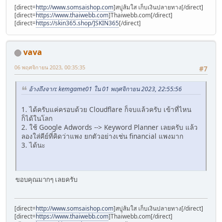
[direct=
http://www.somsaishop.com
]สบู่ส้มใส เก็บเงินปลายทาง[/direct]
[direct=
https://www.thaiwebb.com
]Thaiwebb.com[/direct]
[direct=
https://skin365.shop/]SKIN365
[/direct]
vava
06 พฤศจิกายน 2023, 00:35:35
#7
อ้างถึงจาก: kemgame01 ใน 01 พฤศจิกายน 2023, 22:55:56
1. ได้ครับแค่ครอบด้วย Cloudflare ก็จบแล้วครับ เข้าที่ไหน
ก็ได้ในโลก
2. ใช้ Google Adwords --> Keyword Planner เลยครับ แล้ว
ลองใส่คีย์ที่คิดว่าแพง ยกตัวอย่างเช่น financial แพงมาก
3. ได้นะ
ขอบคุณมากๆ เลยครับ
[direct=
http://www.somsaishop.com
]สบู่ส้มใส เก็บเงินปลายทาง[/direct]
[direct=
https://www.thaiwebb.com
]Thaiwebb.com[/direct]