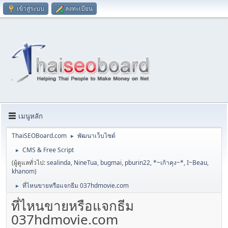
เข้าสู่ระบบ
ลงทะเบียน
เมนูหลัก
ThaiSEOBoard.com
พัฒนาเว็บไซต์
►
CMS & Free Script
►
(ผู้ดูแลทั่วไป:
sealinda
,
NineTua
,
bugmai
,
pburin22
,
*~เก้าคุง~*
,
I~Beau
,
khanom
)
ที่ไหนขายหรือแจกธีม 037hdmovie.com
►
ที่ไหนขายหรือแจกธีม
037hdmovie.com