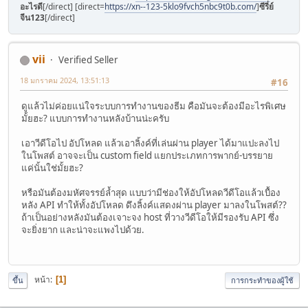
อะไรดี
[/direct] [direct=
https://xn--123-5klo9fvch5nbc9t0b.com/
]
ซีรี่ย์
จีน123
[/direct]
vii
Verified Seller
18 มกราคม 2024, 13:51:13
#16
ดูแล้วไม่ค่อยแน่ใจระบบการทำงานของธีม คือมันจะต้องมีอะไรพิเศษ
มั้ยฮะ? แบบการทำงานหลังบ้านน่ะครับ
เอาวีดีโอไป อัปโหลด แล้วเอาลิ้งค์ที่เล่นผ่าน player ได้มาแปะลงไป
ในโพสต์ อาจจะเป็น custom field แยกประเภทการพากย์-บรรยาย
แค่นั้นใช่มั้ยฮะ?
หรือมันต้องมหัศจรรย์ล้ำสุด แบบว่ามีช่องให้อัปโหลดวีดีโอแล้วเบื้อง
หลัง API ทำให้ทั้งอัปโหลด ดึงลิ้งค์แสดงผ่าน player มาลงในโพสต์??
ถ้าเป็นอย่างหลังมันต้องเจาะจง host ที่วางวีดีโอให้มีรองรับ API ซึ่ง
จะยิ่งยาก และน่าจะแพงไปด้วย.
หน้า
1
ขึ้น
การกระทำของผู้ใช้