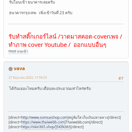
รับโอนเข้า ธนาคารเลยครับ
ธนาคารกรุงเทพ เพิ่งเข้าวันที่ 23 ครับ
รับทำสติ๊กเกอร์ไลน์ /วาดมาสคอต-coverเพจ /
ทำภาพ cover Youtube / ออกแบบอื่นๆ
Host แนะนำ
vava
27 มิถุนายน 2023, 17:59:23
#7
ได้กันเยอะไหมครับ เดือนละประมาณเท่าไหร่ครับ
[direct=
http://www.somsaishop.com
]สบู่ส้มใส เก็บเงินปลายทาง[/direct]
[direct=
https://www.thaiwebb.com
]Thaiwebb.com[/direct]
[direct=
https://skin365.shop/]SKIN365
[/direct]