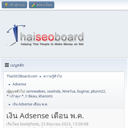
เข้าสู่ระบบ
ลงทะเบียน
เมนูหลัก
ThaiSEOBoard.com
ความรู้ทั่วไป
►
Adsense
►
(ผู้ดูแลทั่วไป:
iamnewbies
,
sealinda
,
NineTua
,
bugmai
,
pburin22
,
*~เก้าคุง~*
,
I~Beau
,
khanom
)
เงิน Adsense เดือน พ.ค.
►
เงิน Adsense เดือน พ.ค.
เริ่มโดย lovelyfools, 23 มิถุนายน 2023, 13:09:08