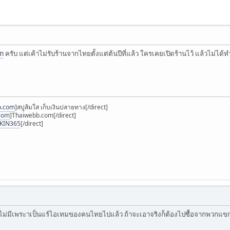
om
ครับ แต่เค้าไม่รับร้านจากไทยตั้งแต่ต้นปีที่แล้ว ใครเคยเปิดร้านไว้ แล้วไม่
p.com
]สบู่ส้มใส เก็บเงินปลายทาง[/direct]
.com
]Thaiwebb.com[/direct]
SKIN365
[/direct]
คงไม่มีเพระาเป็นแร์ไอเทมของคนไทยไปแล้ว ถ้าจะเอาจริงก็ต้องไปซื้อจากพวกแขกแต