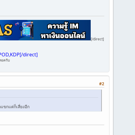
[/direct]
 POD,KDP[/direct]
ลยครับ
#2
ขกแต่ก็เสี่ยงอีก