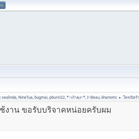
ยน
ป:
sealinda
,
NineTua
,
bugmai
,
pburin22
,
*~เก้าคุง~*
,
I~Beau
,
khanom
)
ใครเปิดร้
►
้ใช้งาน ขอรับบริจาคหน่อยครับผม