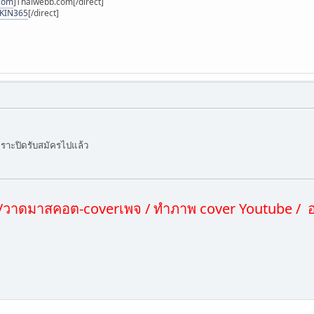
.com
]Thaiwebb.com[/direct]
SKIN365
[/direct]
พราะปิดรับสมัครไปแล้ว
น์ /วาดมาสคอต-coverเพจ / ทำภาพ cover Youtube / 