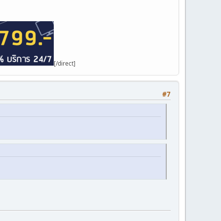
[/direct]
#7