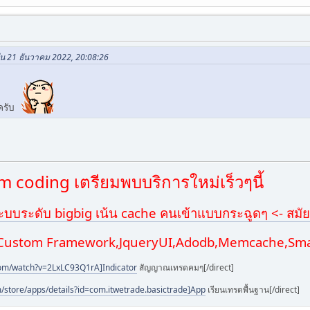
 ใน 21 ธันวาคม 2022, 20:08:26
กครับ
 coding เตรียมพบบริการใหม่เร็วๆนี้
ะบบระดับ bigbig เน้น cache คนเข้าแบบกระฉูดๆ <- สมัย
,Custom Framework,JqueryUI,Adodb,Memcache,Smar
com/watch?v=2LxLC93Q1rA]Indicator
สัญญาณเทรดคมๆ[/direct]
m/store/apps/details?id=com.itwetrade.basictrade]App
เรียนเทรดพื้นฐาน[/direct]