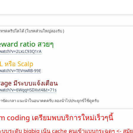
เทรดคริปโตได้ (โบรคส่วนใหญ่ลองรับ )
eward ratio สวยๆ
/watch?v=2LxLC93Q1rA
L หรือ Scalp
/watch?v=TEVnwRB-99E
age มีระบบแจ้งเตือน
/watch?v=6WqqHSDXvt4&t=71s
บมาขัดเกลา แนะนำในอนาคตครับ ลองนำไปประยุกข์ใช้ดูครับ
 coding เตรียมพบบริการใหม่เร็วๆนี้
ะบบระดับ bigbig เน้น cache คนเข้าแบบกระฉูดๆ <- สมัย