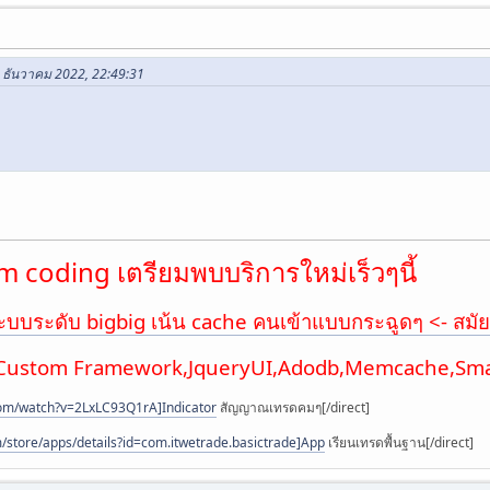
1 ธันวาคม 2022, 22:49:31
 coding เตรียมพบบริการใหม่เร็วๆนี้
ะบบระดับ bigbig เน้น cache คนเข้าแบบกระฉูดๆ <- สมัย
,Custom Framework,JqueryUI,Adodb,Memcache,Smar
com/watch?v=2LxLC93Q1rA]Indicator
สัญญาณเทรดคมๆ[/direct]
m/store/apps/details?id=com.itwetrade.basictrade]App
เรียนเทรดพื้นฐาน[/direct]