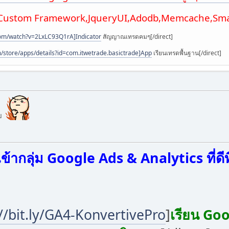
,Custom Framework,JqueryUI,Adodb,Memcache,Smar
com/watch?v=2LxLC93Q1rA]Indicator
สัญญาณเทรดคมๆ[/direct]
m/store/apps/details?id=com.itwetrade.basictrade]App
เรียนเทรดพื้นฐาน[/direct]
ับ
เข้ากลุ่ม Google Ads & Analytics ที่ด
//bit.ly/GA4-KonvertivePro
]
เรียน Goo