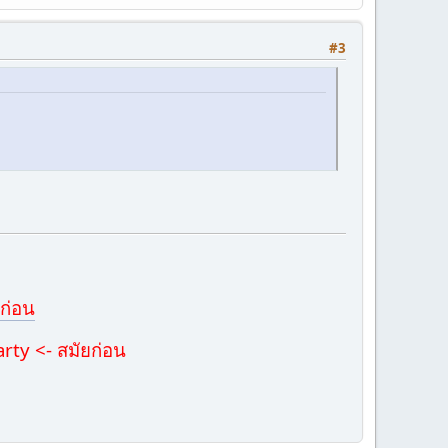
#3
ก่อน
ty <- สมัยก่อน