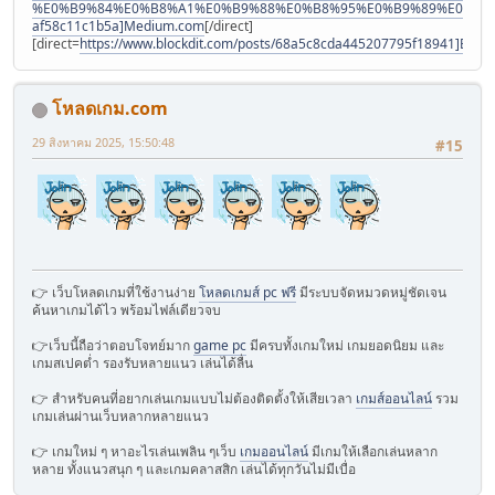
%E0%B9%84%E0%B8%A1%E0%B9%88%E0%B8%95%E0%B9%89%E0%B8
af58c11c1b5a]Medium.com
[/direct]
[direct=
https://www.blockdit.com/posts/68a5c8cda445207795f18941]Block
โหลดเกม.com
29 สิงหาคม 2025, 15:50:48
#15
👉 เว็บโหลดเกมที่ใช้งานง่าย
โหลดเกมส์ pc ฟรี
มีระบบจัดหมวดหมู่ชัดเจน
ค้นหาเกมได้ไว พร้อมไฟล์เดียวจบ
👉เว็บนี้ถือว่าตอบโจทย์มาก
game pc
มีครบทั้งเกมใหม่ เกมยอดนิยม และ
เกมสเปคต่ำ รองรับหลายแนว เล่นได้ลื่น
👉 สำหรับคนที่อยากเล่นเกมแบบไม่ต้องติดตั้งให้เสียเวลา
เกมส์ออนไลน์
รวม
เกมเล่นผ่านเว็บหลากหลายแนว
👉 เกมใหม่ ๆ หาอะไรเล่นเพลิน ๆเว็บ
เกมออนไลน์
มีเกมให้เลือกเล่นหลาก
หลาย ทั้งแนวสนุก ๆ และเกมคลาสสิก เล่นได้ทุกวันไม่มีเบื่อ