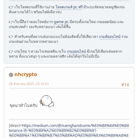
👉 เว็บโหลดเกมที่ใช้งานง่าย
โหลดเกมส์ pc ฟรี
มีระบบจัดหมวดหมู่ชัดเจน
ค้นหาเกมได้ไว พร้อมไฟล์เดียวจบ
👉เว็บนี้ถือว่าตอบโจทย์มาก
game pc
มีครบทั้งเกมใหม่ เกมยอดนิยม และ
เกมสเปคต่ำ รองรับหลายแนว เล่นได้ลื่น
👉 สำหรับคนที่อยากเล่นเกมแบบไม่ต้องติดตั้งให้เสียเวลา
เกมส์ออนไลน์
รวม
เกมเล่นผ่านเว็บหลากหลายแนว
👉 เกมใหม่ ๆ หาอะไรเล่นเพลิน ๆเว็บ
เกมออนไลน์
มีเกมให้เลือกเล่นหลาก
หลาย ทั้งแนวสนุก ๆ และเกมคลาสสิก เล่นได้ทุกวันไม่มีเบื่อ
nhcrypto
28 สิงหาคม 2025, 23:10:53
#14
ขุดมาทำไมครับ
[direct=
https://medium.com/@nuenghandsome/%E0%B8%84%E0%B
binance-th-%E0%B8%A2%E0%B8%B2%E0%B8%81-
%E0%B8%A1%E0%B8%B7%E0%B8%AD%E0%B9%83%E0%B8%AB%E0%B8