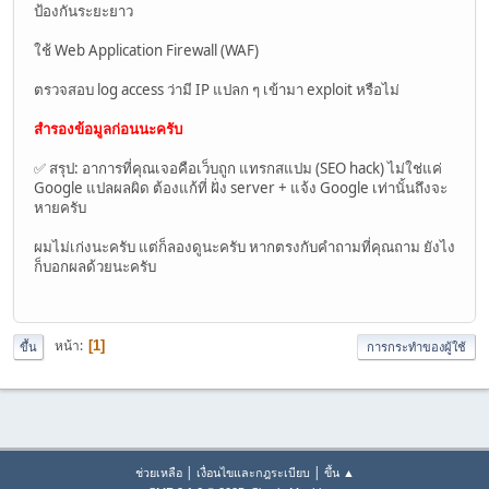
ป้องกันระยะยาว
ใช้ Web Application Firewall (WAF)
ตรวจสอบ log access ว่ามี IP แปลก ๆ เข้ามา exploit หรือไม่
สำรองข้อมูลก่อนนะครับ
✅ สรุป: อาการที่คุณเจอคือเว็บถูก แทรกสแปม (SEO hack) ไม่ใช่แค่
Google แปลผลผิด ต้องแก้ที่ ฝั่ง server + แจ้ง Google เท่านั้นถึงจะ
หายครับ
ผมไม่เก่งนะครับ แต่ก็ลองดูนะครับ หากตรงกับคำถามที่คุณถาม ยังไง
ก็บอกผลด้วยนะครับ
หน้า
1
ขึ้น
การกระทำของผู้ใช้
|
|
ช่วยเหลือ
เงื่อนไขและกฎระเบียบ
ขึ้น ▲