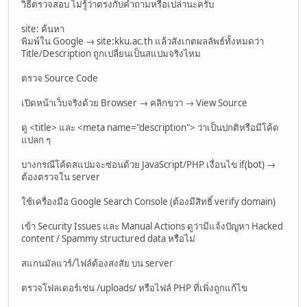
วิธีตรวจสอบ ไม่รู้ว่าตรงกับคำถามหรือเปล่านะครับ
site: ค้นหา
พิมพ์ใน Google → site:kku.ac.th แล้วสังเกตผลลัพธ์ทั้งหมดว่า
Title/Description ถูกเปลี่ยนเป็นสแปมจริงไหม
ตรวจ Source Code
เปิดหน้าเว็บจริงด้วย Browser → คลิกขวา → View Source
ดู <title> และ <meta name="description"> ว่าเป็นปกติหรือมีโค้ด
แปลก ๆ
บางกรณีโค้ดสแปมจะซ่อนด้วย JavaScript/PHP เงื่อนไข if(bot) →
ต้องตรวจใน server
ใช้เครื่องมือ Google Search Console (ต้องมีสิทธิ์ verify domain)
เข้า Security Issues และ Manual Actions ดูว่ามีแจ้งปัญหา Hacked
content / Spammy structured data หรือไม่
สแกนมัลแวร์/ไฟล์ต้องสงสัย บน server
ตรวจโฟลเดอร์เช่น /uploads/ หรือไฟล์ PHP ที่เพิ่งถูกแก้ไข