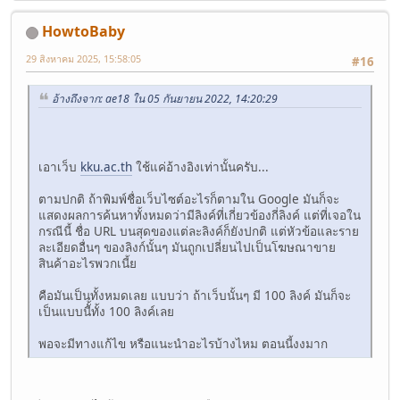
HowtoBaby
29 สิงหาคม 2025, 15:58:05
#16
อ้างถึงจาก: ae18 ใน 05 กันยายน 2022, 14:20:29
เอาเว็บ
kku.ac.th
ใช้แค่อ้างอิงเท่านั้นครับ...
ตามปกติ ถ้าพิมพ์ชื่อเว็บไซต์อะไรก็ตามใน Google มันก็จะ
แสดงผลการค้นหาทั้งหมดว่ามีลิงค์ที่เกี่ยวข้องกี่ลิงค์ แต่ที่เจอใน
กรณีนี้ ชื่อ URL บนสุดของแต่ละลิงค์ก็ยังปกติ แต่หัวข้อและราย
ละเอียดอื่นๆ ของลิงก์นั้นๆ มันถูกเปลี่ยนไปเป็นโฆษณาขาย
สินค้าอะไรพวกเนี้ย
คือมันเป็นทั้งหมดเลย แบบว่า ถ้าเว็บนั้นๆ มี 100 ลิงค์ มันก็จะ
เป็นแบบนีั้ทั้ง 100 ลิงค์เลย
พอจะมีทางแก้ไข หรือแนะนำอะไรบ้างไหม ตอนนี้งงมาก