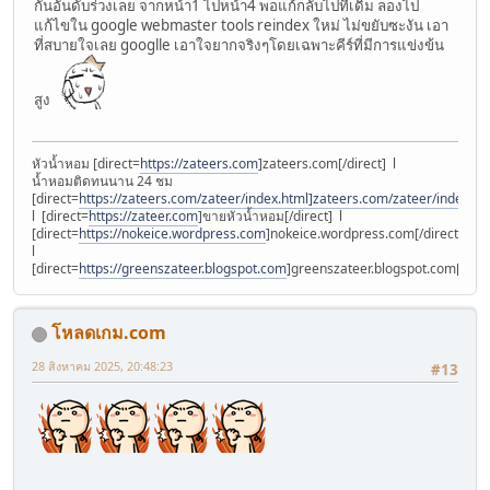
กันอันดับร่วงเลย จากหน้า1 ไปหน้า4 พอแก้กลับไปที่เดิม ลองไป
แก้ไขใน google webmaster tools reindex ใหม่ ไม่ขยับซะงัน เอา
ที่สบายใจเลย googlle เอาใจยากจริงๆโดยเฉพาะคีร์ที่มีการแข่งข้น
สูง
หัวน้ำหอม [direct=
https://zateers.com
]zateers.com[/direct] l
น้ำหอมติดทนนาน 24 ชม
[direct=
https://zateers.com/zateer/index.html]zateers.com/zateer/index.ht
l [direct=
https://zateer.com
]ขายหัวน้ำหอม[/direct] l
[direct=
https://nokeice.wordpress.com
]nokeice.wordpress.com[/direct]
l
[direct=
https://greenszateer.blogspot.com
]greenszateer.blogspot.com[/dire
โหลดเกม.com
28 สิงหาคม 2025, 20:48:23
#13