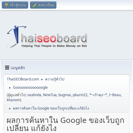
เข้าสู่ระบบ
ลงทะเบียน
เมนูหลัก
ThaiSEOBoard.com
ความรู้ทั่วไป
►
Gooooooooooooogle
►
(ผู้ดูแลทั่วไป:
sealinda
,
NineTua
,
bugmai
,
pburin22
,
*~เก้าคุง~*
,
I~Beau
,
khanom
)
ผลการค้นหาใน Google ของเว็บถูกเปลี่ยน แก้ยังไง
►
ผลการค้นหาใน Google ของเว็บถูก
เปลี่ยน แก้ยังไง