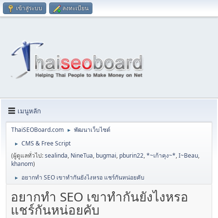
เข้าสู่ระบบ
ลงทะเบียน
เมนูหลัก
ThaiSEOBoard.com
พัฒนาเว็บไซต์
►
CMS & Free Script
►
(ผู้ดูแลทั่วไป:
sealinda
,
NineTua
,
bugmai
,
pburin22
,
*~เก้าคุง~*
,
I~Beau
,
khanom
)
อยากทำ SEO เขาทำกันยังไงหรอ แชร์กันหน่อยคับ
►
อยากทำ SEO เขาทำกันยังไงหรอ
แชร์กันหน่อยคับ