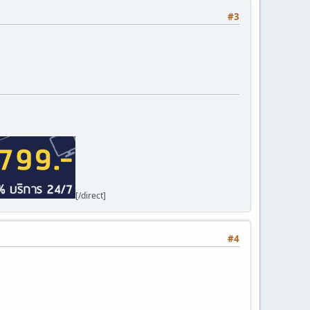
#3
[/direct]
#4