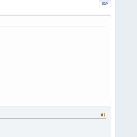
พิมพ์
#1