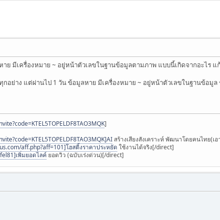
อมูลหาย มีเครื่องหมาย ~ อยู่หน้าตัวเลขในฐานข้อมูลตามภาพ แบบนี้เกิดจากอะไร แ
กอย่าง แต่ผ่านไป 1 วัน ข้อมูลหาย มีเครื่องหมาย ~ อยู่หน้าตัวเลขในฐานข้อมู
ai/invite?code=KTEL5TOPELDF8TAO3MQK
]
ai/invite?code=KTEL5TOPELDF8TAO3MQK]AI
สร้างเสียงสังเคราะห์ พัฒนาโดยคนไทย(เอาไ
otus.com/aff.php?aff=101]โฮสติ้งราคาประหยัด
ใช้งานได้จริง[/direct]
fel81]เพิ่มยอดไลค์
ยอดวิว (ฉบับเร่งด่วน)[/direct]