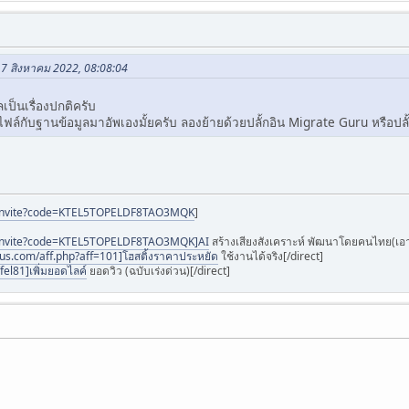
17 สิงหาคม 2022, 08:08:04
เป็นเรื่องปกติครับ
ไฟล์กับฐานข้อมูลมาอัพเองมั้ยครับ ลองย้ายด้วยปลั้กอิน Migrate Guru หรือปล
ai/invite?code=KTEL5TOPELDF8TAO3MQK
]
ai/invite?code=KTEL5TOPELDF8TAO3MQK]AI
สร้างเสียงสังเคราะห์ พัฒนาโดยคนไทย(เอาไ
otus.com/aff.php?aff=101]โฮสติ้งราคาประหยัด
ใช้งานได้จริง[/direct]
fel81]เพิ่มยอดไลค์
ยอดวิว (ฉบับเร่งด่วน)[/direct]