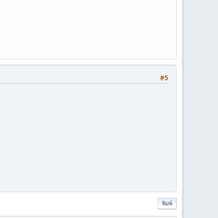
#5
พิมพ์