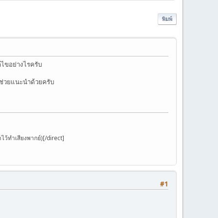
พิมพ์
ก้ไขอย่างไรครับ
ล ช่วยแนะนำด้วยครับ
ว้ทำเสียงพากย์)[/direct]
#1