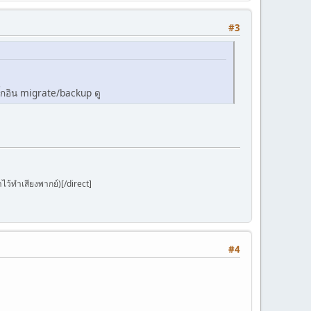
#3
ั้กอิน migrate/backup ดู
ว้ทำเสียงพากย์)[/direct]
#4