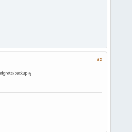
#2
 migrate/backup ดู