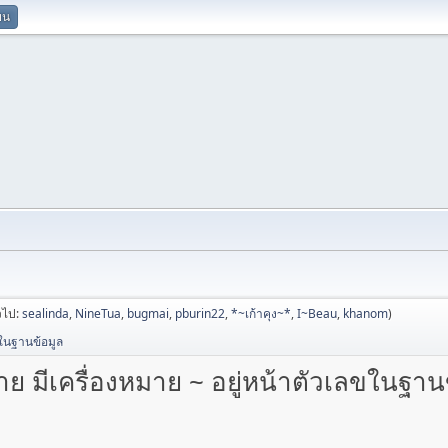
ยน
่วไป:
sealinda
,
NineTua
,
bugmai
,
pburin22
,
*~เก้าคุง~*
,
I~Beau
,
khanom
)
ลขในฐานข้อมูล
ลหาย มีเครื่องหมาย ~ อยู่หน้าตัวเลขในฐาน