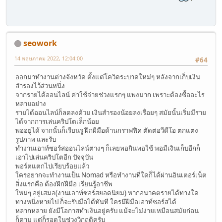
seowork
14 พฤษภาคม 2022, 12:04:00
#64
ออกมาทำงานต่างจังหวัด ตั้งแต่โควิดระบาดใหม่ๆ หลังจากเก็บเงิน
สำรองไว้ส่วนหนึ่ง
จากรายได้ออนไลน์ ค่าใช้จ่ายช่วงแรกๆ แพงมาก เพราะต้องซื้ออะไร
หลายอย่าง
รายได้ออนไลน์ก็ลดลงด้วย เงินสำรองน้อยลงเรื่อยๆ สมัยนั้นเริ่มมีราย
ได้จากการเล่นคริปโตเล็กน้อย
พออยู่ได้ จากนั้นก็เรียนรู ฝึกผีมือด้านกราฟฟิค ตัดต่อวีดีโอ ตกแต่ง
รูปภาพ และรับ
ทำงานเอาท์ซอร์สออนไลน์ต่างๆ ก็เลยพอกินพอใช้ พอมีเงินเก็บอีกก็
เอาไปเล่นคริปโตอีก ปัจจุบัน
พอร์ตแตกไปเรียบร้อยแล้ว
ใครอยากจะทำงานเป็น Nomad หรือทำงานที่ใดก็ได้ผ่านอินเตอร์เน็ต
สิ่งแรกคือ ต้องฝึกฝีมือ เรียนรู้อาชีพ
ใหม่ๆ อยู่เสมอ(งานเอาท์ซอร์สยอดนิยม) หากอนาคตรายได้ทางใด
ทางหนึ่งหายไป ก็จะรับมือได้ทันที ใครมีฝีมือเอาท์ซอร์สได้
หลากหลาย ยังมีโอกาสทำเงินอยู่ครับ แม้จะไม่ง่ายเหมือนสมัยก่อน
ก็ตาม แต่ก็รอดในช่วงวิกฤติครับ