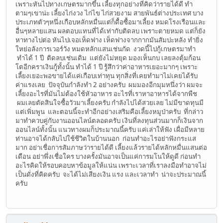
เพราะหันไปทางเกษตรมากขึ้น เลี้ยงทุกอย่างที่คิดว่ารายได้ดี ทำ
ตามๆเขาน่ะ เลี้ยงไก่งวง ไก่ไข ไก่สวยงาม สายพันธ์ต่างประเทศ บาง
ประเภทตัวๆหนึ่งเกือบหลักหมื่นแต่ก็ดื้อซื้อมาเลี้ยง หมดโรงเรือนและ
อื่นๆหลายแสน ผลตอบแทนที่ได้เท่ากับติดลบ เพราะตายหมด แต่ก็ยัง
หาทางไปต่อ หันไปเจอเห็ดฟาง เห็ดฟางจากกากมันสัมปะหลัง ทำยิ่ง
ใหย่อลังการเวอร์วัง หมดหลักแสนเช่นกัด งวดนี้ไปกู้เกษตรมาทำ
ทำได้ 1 ปี ติดลบเช่นเดิม แต่ยังไม่หยุด มองเห็นกบ เลยลงตุ้มก้อน
โตอีกคราเงินกู้ทั้งนั้น ทำได้ 1 ปี รู้สึกว่าค่าอาหารเยอะมากๆ เพราะ
เลี้ยงเยอะพอขายได้แค่เกือบเท่าทุน ทุกสิ่งที่เคยทำมาไม่เคยได้รับ
ค่าแรงเลย ปัจจุบันกำลังทำ 2 อย่างครับ ผมมองอีกมุมหนึ่งว่า ผมจะ
เลี้ยงอะไรที่มันไม่ต้องใช้หัวอาหาร อะไรที่เราหาอาหารได้จากพืช
ผมเลยตัดสินใจซื้อวัวมาเลี้ยงครับ กำลังไปได้สวยเลย ไม่มีขาดทุนมี
แต่เพิ่มพูน และตอนนี้จะทำอีกอย่างเสริมคือเลี้ยงหมูป่าครับ ที่กล่าว
มาทำควบคู่กับงานออนไลน์ตลอดครับ เงินที่ลงทุนส่วนมากก็เงินจาก
ออนไลน์ทั้งนั้น แนวทางผมก็ประมาณนี้ครับ แค่เล่าให้ฟัง เผื่อมีหลาย
ท่านอาจได้กลับไปใช้ชีวิตในบ้านนอก ก่อนทำอะไรอย่าฟังกระแส
มาก อย่าเชื่อการสัมภาษว่ารายได้ดี เลี้ยงแล้วรายได้หลักหมื่นแสนต่อ
เดือน อย่าพึ่งเชื่อใคร บางครั้งมันอาจเป็นแค่การมโนให้ดูดี ก่อนทำ
อะไรคิดให้รอบคอบหาข้อมูลให้แน่น เพราะเวลาที่เราลงมือทำอาจไม่
เป็นดั่งที่คิดครับ จะได้ไม่เสียงเงิน แรง และเวลาทำ น่าจะประมาณนี้
ครับ