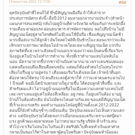
14 พฤษภาคม 2022, 12:17:00
#66
ยุคปัจจุบันทำที่ไหนก็ได้ ที่ๆมีสัญญาณมือถือ ถ้าให้เล่าจาก
ประสบการณ์ตรง ดังนี้ เมื่อปี 2012 ผมลาออกจากงานประจำ (หัวหน้า
แผนกสารสนเทศน์) กลับไปอยู่บ้านที่ต่างจังหวัด พร้อมกับภาระหนักอึ้ง
รายเดือน ค่าผ่อนรถ ผ่อนธนาคาร สารพัดการผ่อน พอไปถึงบ้าน ไม่มี
สัญญาณเน็ต(คู่สายโทรศัพท์ไม่มี) ผมใช้มือถือ เชื่อมสัญญาณเน็ตช้า
มากเพื่อส่งงานให้ลูกค้า อัพโหลดไฟล์ทีเป้นชั่วๆโมง ตอนแรกว่าจะล้ม
เลิกเพราะสภาพแวดล้อมไม่อำนวยโดยเฉพาะสัญญาณเน็ต บวกกับ
สภาพจิตที่แย่ เพราะสังคมบ้านนอกเขามองว่า ผมเป็นคนขี้เกียจวันๆ
นั่งอยู่แต่ในบ้านไม่ทำการทำงาน ทั้งๆที่เราทำงานแทบไม่หลับไม่
นอน มีดราม่าจากขี้ปากชาวบ้านนินทามากมาย เพราะคนชนบทมอง
แค่คนถือจอบถือเสียมคือคนขยัน แต่ผมก็ต้องทำต่อไปไม่สนใจปาก
เสียงไม่รื่นหู มาอยู่ครบ 1 เดือนผมเริ่มวิ่งเต้นขอเน็ต เจ้าหน้าที่บอก
ต้องหาคนให้ครบ 10 คนถึงจะลงตู้สาขาให้ กว่าจะหาคนครบ ผ่านไป
1 ปี พอดี พอมีเน็ตบ้านทุกอย่างก็ดูง่ายขึ้น โต้ตอบลูกค้าลื่นขึ้น และ
สำหรับผมแล้ว ไม่ว่าอยู่บ้านนอกหรือในเมืองความแตกต่างแทบไม่มี
เลย เพราะผมอยู่แค่ในห้องสี่เหลี่ยม อยู่ กทม. ก็อยู่แค่ในห้อง มาอยู่
บ้านก็ในห้องดังเดิม มันไม่มีตรงไหนต่างกันเลย ขอแค่มีสัญญาณเน็ต
ที่เร็วและแรงครับ ผมทำงานออนไลน์อยู่ที่บ้านตั้งแต่ 2012-2022
ตอนนี้ก็ยังทำเดิมๆซ้ำๆ เหมือนเดิม ปัจจุบันเลยมองไม่เห็นความแตก
ต่าง แต่ปัจจุบันรายได้ลดลงกว่าเมื่อก่อนเยอะครับ เพราะเฟสบุ๊คมา
แรง ลูกค้าผมเลยหายหมด ไม่ว่าหน่วยงานรัฐ บริษัท ห้างร้าน คน
ทั่วไป เขาเริ่มไม่สนใจเว็บกันแล้ว สคริปต์เว็บที่เคยทำเงินมหาศาล
กลายเป็นของไร้ค่าในสายตาผู้คนในพริบตา ปัจจุบันผมทำน้อยลง