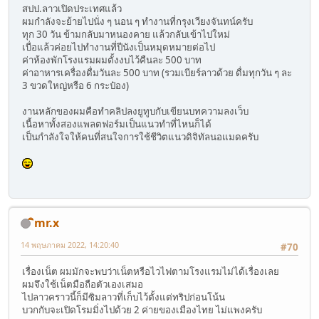
สปป.ลาวเปิดประเทศแล้ว
ผมกำลังจะย้ายไปนั่ง ๆ นอน ๆ ทำงานที่กรุงเวียงจันทน์ครับ
ทุก 30 วัน ข้ามกลับมาหนองคาย แล้วกลับเข้าไปใหม่
เบื่อแล้วค่อยไปทำงานที่ปีนังเป็นหมุดหมายต่อไป
ค่าห้องพักโรงแรมผมตั้งงบไว้คืนละ 500 บาท
ค่าอาหารเครื่องดื่มวันละ 500 บาท (รวมเบียร์ลาวด้วย ดื่มทุกวัน ๆ ละ
3 ขวดใหญ่หรือ 6 กระป๋อง)
งานหลักของผมคือทำคลิปลงยูทูบกับเขียนบทความลงเว็บ
เนื้อหาทั้งสองแพลตฟอร์มเป็นแนวทำที่ไหนก็ได้
เป็นกำลังใจให้คนที่สนใจการใช้ชีวิตแนวดิจิทัลนอแมดครับ
ิmr.x
14 พฤษภาคม 2022, 14:20:40
#70
เรื่องเน็ต ผมมักจะพบว่าเน็ตหรือไวไฟตามโรงแรมไม่ได้เรื่องเลย
ผมจึงใช้เน็ตมือถือตัวเองเสมอ
ไปลาวคราวนี้ก็มีซิมลาวที่เก็บไว้ตั้งแต่ทริปก่อนโน้น
บวกกับจะเปิดโรมมิ่งไปด้วย 2 ค่ายของเมืองไทย ไม่แพงครับ