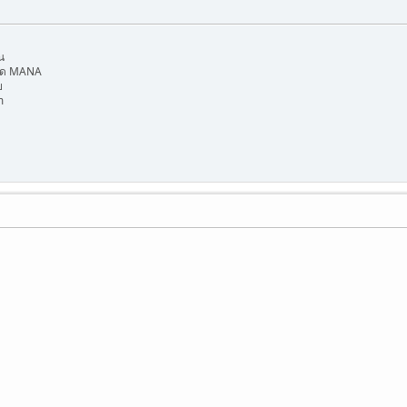
น
น์ด MANA
ย
m