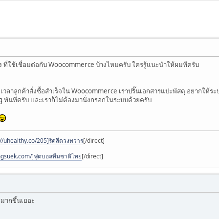
่ง ที่ใช้เชื่อมต่อกับ Woocommerce บ้างไหมครับ ใครรู้แนะนำให้ผมทีครับ
อ เวลาลูกค้าสั่งซื้อสำเร็จใน Woocommerce เราปริ๊นเอกสารแปะพัสดุ อยากให้ระ
 ทันทีครับ และเราก็ไม่ต้องมานั่งกรอกในระบบด้วยครับ
://uhealthy.co/205]ริดสีดวงทวาร
[/direct]
angsuek.com/]ฟุตบอลทีมชาติไทย
[/direct]
กมากขึ้นเยอะ