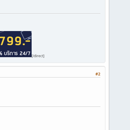
[/direct]
#2