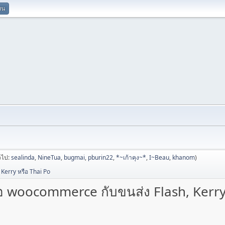
ยน
่วไป:
sealinda
,
NineTua
,
bugmai
,
pburin22
,
*~เก้าคุง~*
,
I~Beau
,
khanom
)
 Kerry หรือ Thai Po
มต่อ woocommerce กับขนส่ง Flash, Kerry