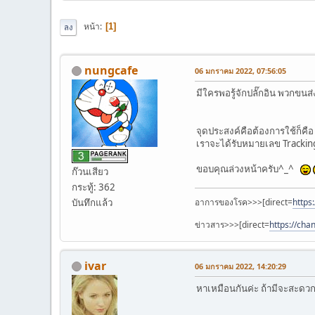
หน้า
1
ลง
nungcafe
06 มกราคม 2022, 07:56:05
มีใครพอรู้จักปลั๊กอิน พวกขนส
จุดประสงค์คือต้องการใช้ก็คื
เราจะได้รับหมายเลข Tracking
ขอบคุณล่วงหน้าครับ^_^
ก๊วนเสียว
กระทู้: 362
อาการของโรค>>>[direct=
https
บันทึกแล้ว
ข่าวสาร>>>[direct=
https://ch
ivar
06 มกราคม 2022, 14:20:29
หาเหมือนกันค่ะ ถ้ามีจะสะดว