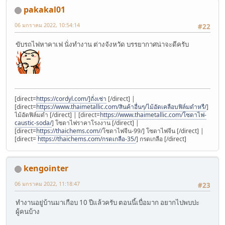
pakakal01
06 มกราคม 2022, 10:54:14
#22
ขับรถไฟหาคาเฟ นั่งทำงาน ต่างจังหวัด บรรยากาศน่าจะดีครับ
[direct=
https://cordyl.com/]ถั่งเช่า
[/direct] |
[direct=
https://www.thaimetallic.com/สินค้าอื่นๆ/ไม้อัดเคลือบฟิล์มดำหรื/
]
ไม้อัดฟิล์มดำ [/direct] | [direct=
https://www.thaimetallic.com/โซดาไฟ-
caustic-soda/
] โซดาไฟราคาโรงงาน [/direct] |
[direct=
https://thaichems.com/
/โซดาไฟจีน-99/] โซดาไฟจีน [/direct] |
[direct=
https://thaichems.com/กรดเกลือ-35/
] กรดเกลือ [/direct]
kengointer
06 มกราคม 2022, 11:18:47
#23
ทำงานอยู่บ้านมาเกือบ 10 ปีแล้วครับ ตอนนี้เบื่อมาก อยากไปพบปะ
ผู้คนบ้าง