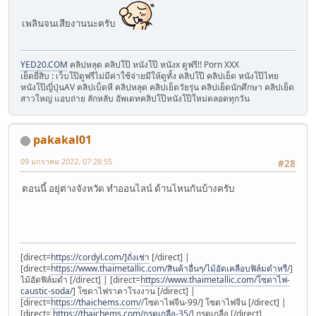
เพลินจนเสียงานนะครับ
YED20.COM
คลิปหลุด คลิปโป๊ หนังโป๊ หนังx ดูฟรี!! Porn XXX
เย็ดยี่สิบ : เว็บโป๊ดูฟรีไม่มีค่าใช้จ่ายมีให้ดูทั้ง คลิปโป๊ คลิปเย็ด หนังโป๊ไทย
หนังโป๊ญี่ปุ่นAV คลิปเบ็ดหี คลิปหลุด คลิปเย็ดวัยรุ่น คลิปเย็ดนักศึกษา คลิปเย็ด
สาวใหญ่ แอบถ่าย ลักหลับ อัพเดทคลิปโป๊หนังโป๊ใหม่ตลอดทุกวัน
pakakal01
09 มกราคม 2022, 07:28:55
#28
ตอนนี้ อยุ่ต่างจังหวัด ทำออนไลน์ ด้านไหนกันบ้างครับ
[direct=
https://cordyl.com/]ถั่งเช่า
[/direct] |
[direct=
https://www.thaimetallic.com/สินค้าอื่นๆ/ไม้อัดเคลือบฟิล์มดำหรื/
]
ไม้อัดฟิล์มดำ [/direct] | [direct=
https://www.thaimetallic.com/โซดาไฟ-
caustic-soda/
] โซดาไฟราคาโรงงาน [/direct] |
[direct=
https://thaichems.com/
/โซดาไฟจีน-99/] โซดาไฟจีน [/direct] |
[direct=
https://thaichems.com/กรดเกลือ-35/
] กรดเกลือ [/direct]