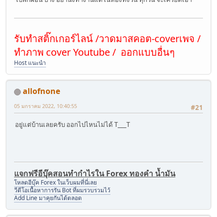
รับทำสติ๊กเกอร์ไลน์ /วาดมาสคอต-coverเพจ /
ทำภาพ cover Youtube / ออกแบบอื่นๆ
Host แนะนำ
allofnone
05 มกราคม 2022, 10:40:55
#21
อยู่แต่บ้านเลยครับ ออกไปไหนไม่ได้ T___T
แจกฟรีอีบุ๊คสอนทำกำไรใน Forex ทองคำ น้ำมัน
โหลดอีบุ๊ค Forex ในเว็บผมที่นี่เลย
วีดีโอเนื้อหาการรัน Bot ที่ผมรวบรวมไว้
Add Line มาคุยกันได้ตลอด