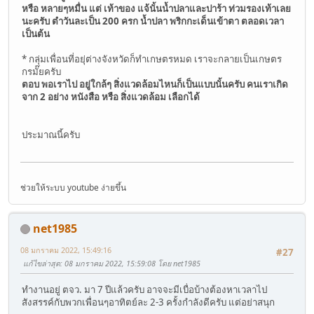
หรือ หลายๆหมื่น แต่ เท้าของ แจ้นั้นน้ำปลาและปาร้า ท่วมรองเท้าเลย
นะครับ ตำวันละเป็น 200 ครก น้ำปลา พริกกะเด็นเข้าตา ตลอดเวลา
เป็นต้น
* กลุ่มเพื่อนที่อยุ่ต่างจังหวัดก็ทำเกษตรหมด เราจะกลายเป็นเกษตร
กรมั๊ยครับ
ตอบ พอเราไป อยู่ใกล้ๆ สิ่งแวดล้อมไหนก็เป็นแบบนั้นครับ คนเราเกิด
จาก 2 อย่าง หนังสือ หรือ สิ่งแวดล้อม เลือกได้
ประมาณนี้ครับ
ช่วยให้ระบบ youtube ง่ายขึ้น
net1985
08 มกราคม 2022, 15:49:16
#27
แก้ไขล่าสุด
: 08 มกราคม 2022, 15:59:08 โดย net1985
ทำงานอยู่ ตจว. มา 7 ปีแล้วครับ อาจจะมีเบื่อบ้างต้องหาเวลาไป
สังสรรค์กับพวกเพื่อนๆอาทิตย์ละ 2-3 ครั้งกำลังดีครับ แต่อย่าสนุก