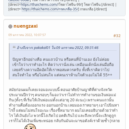
[direct=
https://thaichems.com/
/โซดาไฟจีน-99/] โซดาไฟจีน [/direct] |
[direct=
https://thaichems.com/กรดเกลือ-35/
] กรดเกลือ [/direct]
nuengzaxi
09 มกราคม 2022, 10:07:57
#32
อ้างถึงจาก: pakakal01 ใน 09 มกราคม 2022, 09:31:46
ปัญหาอีกอย่างคือ คนแถวบ้าน หรือคนที่บ้านเอง ยังไม่ค่อย
เข้าใจว่าเราทำอะไร คิดว่าเรานั่งเล่น เหมือนเด้กนั่งเล่นมือถือ
เลยสร้างความอึดอัดให้เราพอสมควรครับ ทั้งที่เราคิดว่าไป
สนใจทำไม หรือไม่สนใจ แต่คนเราห้ามใจตัวเองไม่ได้ 55++
สมัยก่อนผมก็เคยเจอมองแบบนี้ ตอนอาศัยบ้านญาติที่ต่างจังหวัด
ประมาณปีกว่าๆ คนรอบๆ ก็มองว่าเราไม่ทำการทำงานขอเงินพ่อแม่
กิน (ทั้งๆ ที่เริ่มให้เงินพ่อแม่ตั้งแต่อายุ 20 ล่ะนะ) เพราะคนแถวนั้น
ทำงานคือต้องออกแรง ออกนอกบ้าน เลยมองเราหยามๆ เอาไปนินทา
ไรงี้ แต่ผมไม่สนใจอะนะ เรื่องขี้หมามาก ผมไม่เคยอธิบายด้วยว่าทำ
ไร ได้เงินยังไง พวกนี้โง่เกิดไป อคติเกินไป และถึงพวกนี้จะเลิกดูถูก
เราก็ไม่ได้เงินเพิ่มซะหน่อย กลับกันมันจะมาขอตังค์เราด้วยซ้ำ (กลาย