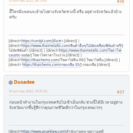
10 มกราคม 2022, 08:13:47
#36
มึีใครมีแพลนจะย้ายไปต่างจังหวัดช่วงนี้ หรือ อยุ่ต่างจังหวัดแล้วบ้าง
ครับ
[direct=
https://cordyl.com/]ถั่งเช่า
[/direct] |
[direct=
https://www.thaimetallic.com/สินค้าอื่นๆ/ไม้อัดเคลือบฟิล์มดำหรื/
]
ไม้อัดฟิล์มดำ [/direct] | [direct=
https://www.thaimetallic.com/โซดาไฟ-
caustic-soda/
] โซดาไฟราคาโรงงาน [/direct] |
[direct=
https://thaichems.com/
/โซดาไฟจีน-99/] โซดาไฟจีน [/direct] |
[direct=
https://thaichems.com/กรดเกลือ-35/
] กรดเกลือ [/direct]
Dusadee
10 มกราคม 2022, 10:37:55
#37
ก่อนหน้าทำงานในกรุงเทพครับไปเช้าเย็นกลับ ช่วงนี้ได้มีเวลาอยู่ต่าง
จังหวัดมากขึ้นรู้สึกว่าคุณภาพชีวิตดีกว่าในกรุงเทพมากๆ
[direct=
https://www.prueklaw.com
]สำนักงานทนายความคดี