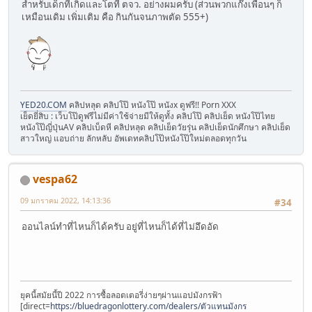
สำหรับเด็กที่เกิดและโตที่ ตจว. อย่างผมครับ (ส่วนพวกแก๊งเพื่อนๆ ก็
เหมือนเดิม เพิ่มเติม คือ กินกันจนภาพตัด 555+)
YED20.COM
คลิปหลุด คลิปโป๊ หนังโป๊ หนังx ดูฟรี!! Porn XXX
เย็ดยี่สิบ : เว็บโป๊ดูฟรีไม่มีค่าใช้จ่ายมีให้ดูทั้ง คลิปโป๊ คลิปเย็ด หนังโป๊ไทย
หนังโป๊ญี่ปุ่นAV คลิปเบ็ดหี คลิปหลุด คลิปเย็ดวัยรุ่น คลิปเย็ดนักศึกษา คลิปเย็ด
สาวใหญ่ แอบถ่าย ลักหลับ อัพเดทคลิปโป๊หนังโป๊ใหม่ตลอดทุกวัน
vespa62
09 มกราคม 2022, 14:13:36
#34
ออนไลน์ทำที่ไหนก็ได้ครับ อยู่ที่ไหนก็ได้ที่ไม่อึดอัด
ยุคนี้สมัยนี้ปี 2022 การซื้อลอตเตอรี่ง่ายๆผ่านแอปมังกรฟ้า
[direct=
https://bluedragonlottery.com/dealers/ตัวแทนมังกร