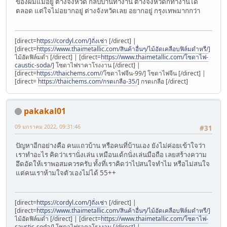
ของผมแม่อยู่ ต่างจังหวัด กลับบ้านทำงาน ต่างจังหวัดก็ทำงานได้
ตลอด แต่ใจไม่อยากอยู่ ต่างจังหวัดเลย อยากอยู่ กรุงเทพมากกว่า
[direct=
https://cordyl.com/]ถั่งเช่า
[/direct] |
[direct=
https://www.thaimetallic.com/สินค้าอื่นๆ/ไม้อัดเคลือบฟิล์มดำหรื/
]
ไม้อัดฟิล์มดำ [/direct] | [direct=
https://www.thaimetallic.com/โซดาไฟ-
caustic-soda/
] โซดาไฟราคาโรงงาน [/direct] |
[direct=
https://thaichems.com/
/โซดาไฟจีน-99/] โซดาไฟจีน [/direct] |
[direct=
https://thaichems.com/กรดเกลือ-35/
] กรดเกลือ [/direct]
pakakal01
09 มกราคม 2022, 09:31:46
#31
ปัญหาอีกอย่างคือ คนแถวบ้าน หรือคนที่บ้านเอง ยังไม่ค่อยเข้าใจว่า
เราทำอะไร คิดว่าเรานั่งเล่น เหมือนเด้กนั่งเล่นมือถือ เลยสร้างความ
อึดอัดให้เราพอสมควรครับ ทั้งที่เราคิดว่าไปสนใจทำไม หรือไม่สนใจ
แต่คนเราห้ามใจตัวเองไม่ได้ 55++
[direct=
https://cordyl.com/]ถั่งเช่า
[/direct] |
[direct=
https://www.thaimetallic.com/สินค้าอื่นๆ/ไม้อัดเคลือบฟิล์มดำหรื/
]
ไม้อัดฟิล์มดำ [/direct] | [direct=
https://www.thaimetallic.com/โซดาไฟ-
caustic-soda/
] โซดาไฟราคาโรงงาน [/direct] |