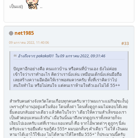
เป็นแย่)
..
net1985
09 มกราคม 2022, 11:40:06
#33
อ้างถึงจาก: pakakal01 ใน 09 มกราคม 2022, 09:31:46
ปัญหาอีกอย่างคือ คนแถวบ้าน หรือคนที่บ้านเอง ยังไม่ค่อย
เข้าใจว่าเราทำอะไร คิดว่าเรานั่งเล่น เหมือนเด้กนั่งเล่นมือถือ
เลยสร้างความอึดอัดให้เราพอสมควรครับ ทั้งที่เราคิดว่าไป
สนใจทำไม หรือไม่สนใจ แต่คนเราห้ามใจตัวเองไม่ได้ 55++
สำหรับคนต่างจังหวัดโดนเกือบทุกคนครับ หาว่าผมเกาะแม่กิน(ซะงั้น)
เพราะ(ทำงาน)อยู่แต่ในห้อง โดนทั้งด่า โดนทั้งดูถูก ผมไม่ตอบโต้เลย
ยิ้มตอบกลับอย่างเดียว แล้วคิดในใจว่า "เดียวให้ความสำเส็จของเรา
เป็นตัวตอบแทนแล้วกัน" เมื่อวันนั้นมาถึงพวกดูถูกเราทั้งหลายก็จะ
เงียบไปเองครับ แต่ที่เราจะเจอแทนก็ คือ จากไอ้พวดด่าๆ ดูถูกๆ นี่ล่ะ
ครับจะมา ขอยืมตัง ขอกู้ตัง 555+ ผมบอกสั้นๆ คำเดียว "ไม่ให้ เงินผม
หามาได้เอาไว้ใช้เอง ไม่ได้หามาให้ใครยืม 555+" ก็ประมาณนี้ครับ