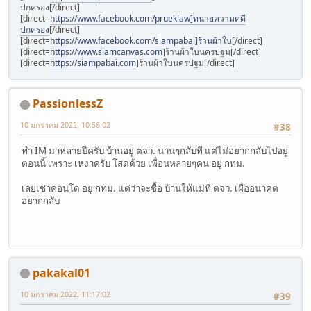
ปกครอง[/direct]
[direct=
https://www.facebook.com/prueklaw]ทนายความคดี
ปกครอง
[/direct]
[direct=
https://www.facebook.com/siampabai]ร้านผ้าใบ
[/direct]
[direct=
https://www.siamcanvas.com
]ร้านผ้าใบนครปฐม[/direct]
[direct=
https://siampabai.com
]ร้านผ้าใบนครปฐม[/direct]
PassionlessZ
10 มกราคม 2022, 10:56:02
#38
ทำ IM มาหลายปีครับ บ้านอยู่ ตจว. นานๆกลับที แต่ไม่อยากกลับไปอยู่
ตอนนี้ เพราะ เหงาครับ โสดด้วย เพื่อนหลายๆคน อยู่ กทม.
เลยเช่าคอนโด อยู่ กทม. แต่ว่าจะซื้อ บ้านให้แม่ที่ ตจว. เผื่ออนาคต
อยากกลับ
pakakal01
10 มกราคม 2022, 11:17:02
#39