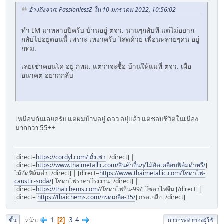
อ้างถึงจาก: PassionlessZ ใน 10 มกราคม 2022, 10:56:02
ทำ IM มาหลายปีครับ บ้านอยู่ ตจว. นานๆกลับที แต่ไม่อยาก
กลับไปอยู่ตอนนี้ เพราะ เหงาครับ โสดด้วย เพื่อนหลายๆคน อยู่
กทม.
เลยเช่าคอนโด อยู่ กทม. แต่ว่าจะซื้อ บ้านให้แม่ที่ ตจว. เผื่อ
อนาคต อยากกลับ
เหมือนกันเลยครับ แต่ผมบ้านอยู่ ตจว อยุ่แล้ว แต่ชอบชีวิตในเมือง
มากกว่า 55++
[direct=
https://cordyl.com/]ถั่งเช่า
[/direct] |
[direct=
https://www.thaimetallic.com/สินค้าอื่นๆ/ไม้อัดเคลือบฟิล์มดำหรื/
]
ไม้อัดฟิล์มดำ [/direct] | [direct=
https://www.thaimetallic.com/โซดาไฟ-
caustic-soda/
] โซดาไฟราคาโรงงาน [/direct] |
[direct=
https://thaichems.com/
/โซดาไฟจีน-99/] โซดาไฟจีน [/direct] |
[direct=
https://thaichems.com/กรดเกลือ-35/
] กรดเกลือ [/direct]
1
3
4
หน้า
2
ขึ้น
การกระทำของผู้ใช้