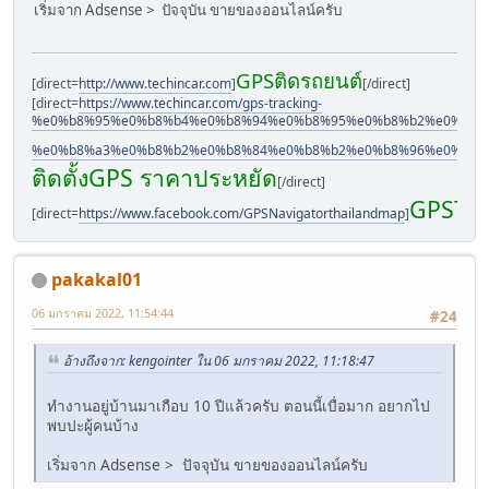
เริ่มจาก Adsense > ปัจจุบัน ขายของออนไลน์ครับ
GPSติดรถยนต์
[direct=
http://www.techincar.com
]
[/direct]
[direct=
https://www.techincar.com/gps-tracking-
%e0%b8%95%e0%b8%b4%e0%b8%94%e0%b8%95%e0%b8%b2%e0%b8%
%e0%b8%a3%e0%b8%b2%e0%b8%84%e0%b8%b2%e0%b8%96%e0%b8%
ติดตั้งGPS ราคาประหยัด
[/direct]
GPSTec
[direct=
https://www.facebook.com/GPSNavigatorthailandmap
]
pakakal01
06 มกราคม 2022, 11:54:44
#24
อ้างถึงจาก: kengointer ใน 06 มกราคม 2022, 11:18:47
ทำงานอยู่บ้านมาเกือบ 10 ปีแล้วครับ ตอนนี้เบื่อมาก อยากไป
พบปะผู้คนบ้าง
เริ่มจาก Adsense > ปัจจุบัน ขายของออนไลน์ครับ