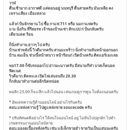
วาฬ
ตื่นเช้ามาก อากาศดี แต่ตอนอยู่ นนทบุรี ตื่นสายครับ มันเพลีย คง
เพราะเสียง เมืองหลวง
แล้วก่ ปั่นจักรยาน ไป ซื้อ กาแฟ 711 หรือ นมกาแฟครับ
แวะ นั่งกิน ที่รีสอรท เจ้าของบ้านเช่า สักแปป ก่ ปั่นกลับครับ
เดียวแดด ร้อน
ก็นั่งทำงาน ยาวๆ ไป ครับ
บ้านเช่าหลังนี้ วิวดีมากครับ สวนมะพร้าว นั่งทำงานหันหน้าออกนอก
บ้าน ลมเย็น ช่วงนี้หน้าหนาว หน้าร้อนก่ เปิดบ้างครับ ติดแอร์เองเลย
พอ17.00 ก็ขับรถออกไป อ่าวมะนาวครับ มีสนามกีฬา บาสเก็ตบอล
ฟิตเนส
วิวดีมาก ติดทะเล เปิดไฟเล่นจนถึง 20.30
ก็กลับมาทำงานต่ออีกนิดหน่อย
พอสัก 23.00 ก็จะเลิก แล้วไปนอน เล่นเกมดูการตูน ในห้องนอนครับ
* อัพเดทความรู้ด้านออนไลน์ อย่างไรกันครับ
ตอบ.แหล่งความรู้ ไปดูแหล่งขาย soucecode ครับ
* ปรับทัศนคติอย่างไร ให้สนใจออนไลน์ อยู่ ไม่หันไปปลูกผัก ไปทำ
เกษตรจนงานออนไลน์หาย
ตอบ.มองดูเบื้องหลังครับ เช่น แจ้เล็กขายยำ ขายวันเป็นแสนนะครับ