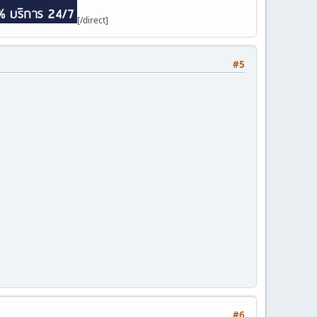
[/direct]
#5
#6