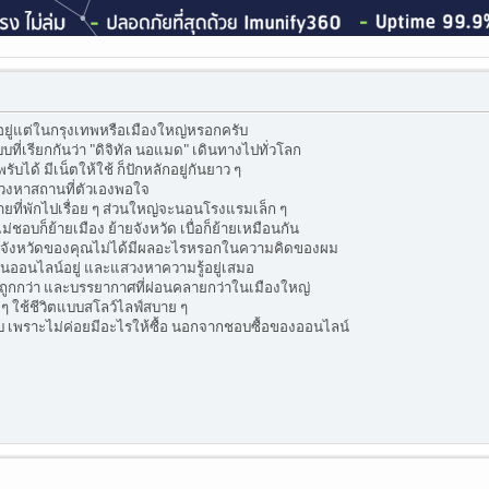
ยู่แต่ในกรุงเทพหรือเมืองใหญ่หรอกครับ
ี่เรียกกันว่า "ดิจิทัล นอแมด" เดินทางไปทั่วโลก
ับได้ มีเน็ตให้ใช้ ก็ปักหลักอยู่กันยาว ๆ
 แสวงหาสถานที่ตัวเองพอใจ
ายที่พักไปเรื่อย ๆ ส่วนใหญ่จะนอนโรงแรมเล็ก ๆ
ม่ชอบก็ย้ายเมือง ย้ายจังหวัด เบื่อก็ย้ายเหมือนกัน
่างจังหวัดของคุณไม่ได้มีผลอะไรหรอกในความคิดของผม
ออนไลน์อยู่ และแสวงหาความรู้อยู่เสมอ
ีพถูกกว่า และบรรยากาศที่ผ่อนคลายกว่าในเมืองใหญ่
่ ๆ ใช้ชีวิตแบบสโลว์ไลฟ์สบาย ๆ
ียบ เพราะไม่ค่อยมีอะไรให้ซื้อ นอกจากชอบซื้อของออนไลน์