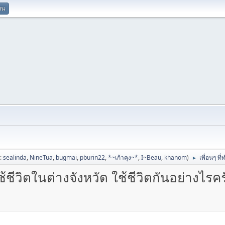
ยน
ป:
sealinda
,
NineTua
,
bugmai
,
pburin22
,
*~เก้าคุง~*
,
I~Beau
,
khanom
)
เพื่อนๆ ที
►
ช้ชีวิตในต่างจังหวัด ใช้ชีวิตกันอย่างไรค