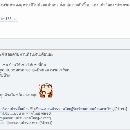
จังหวัดตัวเองดูครับ มีไม่น้อยแน่นอน ตั้งกลุ่มรวมตัวขึ้นมาเองแล้วก็ลองๆประก
ries168.net
จำเลยครับ งานที่รับเงินเดือนอะ
ช่น บ้านให้เช่า ให้เช่าที่ดิน
ก youtube adsense ขุดบิทคอย เทรดเหรียญ
ขายบ้าง
ลูกจ้างใคร ก็เอาเลยลุย
om/แบบบ้านชั้นเดียว/รับเขียนแปลนบ้านหาดใหญ]รับเขียนแปลนบ้านหาดใหญ่
[/direct]
om
]เขียนแบบบ้าน หาดใหญ่[/direct]
om
]ออกแบบบ้าน หาดใหญ่[/direct]
n.com
]ออกแบบบ้าน สงขลา[/direct]