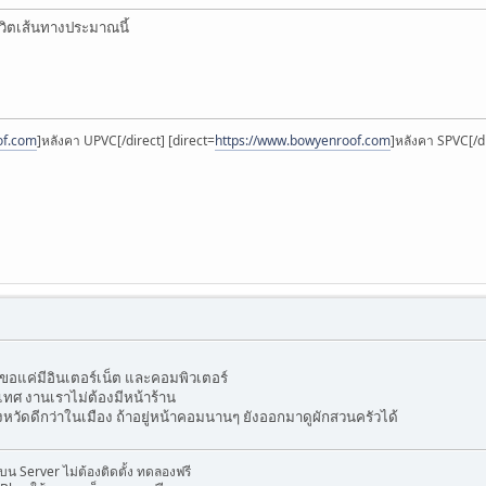
วิตเส้นทางประมาณนี้
of.com
]หลังคา UPVC[/direct] [direct=
https://www.bowyenroof.com
]หลังคา SPVC[/d
 ขอแค่มีอินเตอร์เน็ต และคอมพิวเตอร์
ะเทศ งานเราไม่ต้องมีหน้าร้าน
งหวัดดีกว่าในเมือง ถ้าอยู่หน้าคอมนานๆ ยังออกมาดูผักสวนครัวได้
 Server ไม่ต้องติดตั้ง ทดลองฟรี