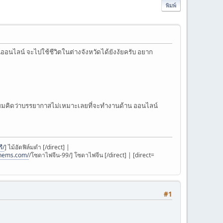
พิมพ์
นออนไลน์ จะไปใช้ชีวิตในต่างจังหวัดได้ยังงัยครับ อยาก
ึ่งผมคิดว่าบรรยากาสไม่เหมาะเลยที่จะทำงานด้าน ออนไลน์
ื/
] ไม้อัดฟิล์มดำ [/direct] |
chems.com/
/โซดาไฟจีน-99/] โซดาไฟจีน [/direct] | [direct=
#1