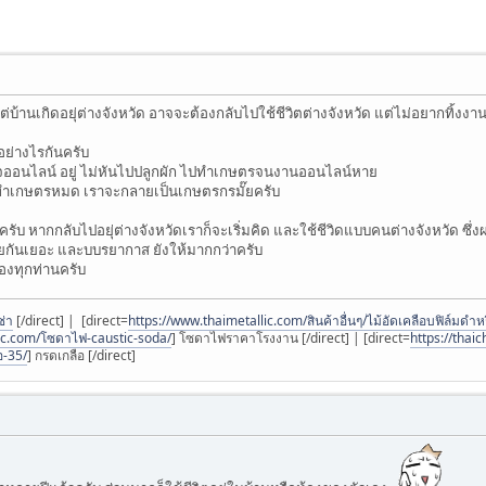
้านเกิดอยุ่ต่างจังหวัด อาจจะต้องกลับไปใช้ชีวิตต่างจังหวัด แต่ไม่อยากทิ้งงา
อย่างไรกันครับ
ใจออนไลน์ อยู่ ไม่หันไปปลูกผัก ไปทำเกษตรจนงานออนไลน์หาย
วัดก็ทำเกษตรหมด เราจะกลายเป็นเกษตรกรมั๊ยครับ
รับ หากกลับไปอยุ่ต่างจังหวัดเราก็จะเริ่มคิด และใช้ชีวิดแบบคนต่างจังหวัด ซ
ยกันเยอะ และบบรยากาส ยังให้มากกว่าครับ
งทุกท่านครับ
ช่า
[/direct] | [direct=
https://www.thaimetallic.com/สินค้าอื่นๆ/ไม้อัดเคลือบฟิล์มดำหร
lic.com/โซดาไฟ-caustic-soda/
] โซดาไฟราคาโรงงาน [/direct] | [direct=
https://thai
อ-35/
] กรดเกลือ [/direct]