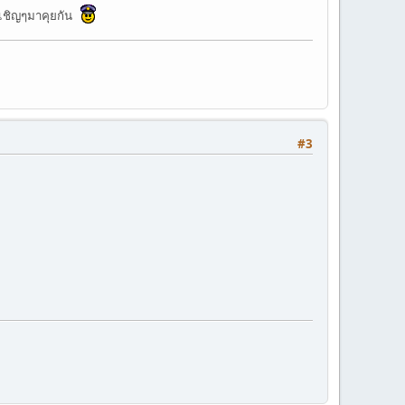
าศเชิญๆมาคุยกัน
#3