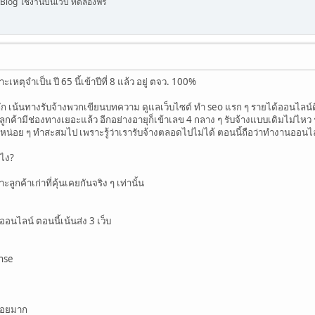
og ใช้งานบนเว็บ ทดลองฟรี
ุจำเป็น ปี 65 นี้เข้าปีที่ 8 แล้ว อยู่ ตจว. 100%
ัก เน้นทางรับจ้างพวกเขียนบทความ ดูแลเว็บไซต์ ทำ seo แรก ๆ รายได้ออนไลน์ดีม
ลูกค้ามีช่องทางเยอะแล้ว อีกอย่างอายุก็เข้าเลข 4 กลาง ๆ รับจ้างแบบเดิมไม่ไ
หน่อย ๆ ทำสะสมไป เพราะรู้ว่าเรารับจ้างตลอดไปไม่ได้ ตอนนี้ถือว่าทำงานออน
งไง?
ะลูกค้าเก่าที่คุ้นเคยกันจริง ๆ เท่านั้น
อนไลน์ ตอนนี้เน้นส่ง 3 เว็บ
nse
บ่อยมาก