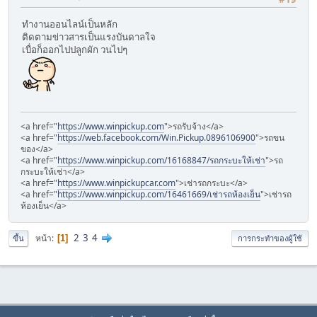
ทำงานออนไลน์เป็นหลัก
ติดตามข่าวสารเป็นแรงบันดาลใจ
เบื่อก็ออกไปปลูกผัก วนไปๆ
<a href="
https://www.winpickup.com
">รถรับจ้าง</a>
<a href="
https://web.facebook.com/Win.Pickup.0896106900
">รถขน
ของ</a>
<a href="
https://www.winpickup.com/16168847/รถกระบะให้เช่า
">รถ
กระบะให้เช่า</a>
<a href="
https://www.winpickupcar.com
">เช่ารถกระบะ</a>
<a href="
https://www.winpickup.com/16461669/เช่ารถห้องเย็น
">เช่ารถ
ห้องเย็น</a>
2
3
4
หน้า
1
ขึ้น
การกระทำของผู้ใช้