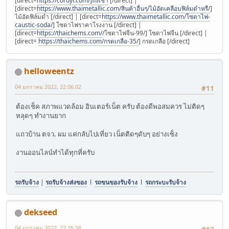
[direct=
https://cordyl.com/]ถั่งเช่า
[/direct] |
[direct=
https://www.thaimetallic.com/สินค้าอื่นๆ/ไม้อัดเคลือบฟิล์มดำหรื/
]
ไม้อัดฟิล์มดำ [/direct] | [direct=
https://www.thaimetallic.com/โซดาไฟ-
caustic-soda/
] โซดาไฟราคาโรงงาน [/direct] |
[direct=
https://thaichems.com/
/โซดาไฟจีน-99/] โซดาไฟจีน [/direct] |
[direct=
https://thaichems.com/กรดเกลือ-35/
] กรดเกลือ [/direct]
helloweentz
04 มกราคม 2022, 22:06:02
#11
ต้องเช็ค สภาพแวดล้อม อินเตอร์เน็ต ครับ ต้องดีพอสมควร ไม่ติดๆ
หลุดๆ ทำงานยาก
แถวบ้าน ตจว. ผม แค่กลับไปเที่ยว เน็ตติดๆดับๆ อย่างเซ็ง
งานออนไลน์ทำได้ทุกที่ครับ
รถรับจ้าง
|
รถรับจ้างส่งของ
l
รถขนของรับจ้าง
l
รถกระบะรับจ้าง
dekseed
04 มกราคม 2022, 22:35:38