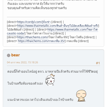
กันเยอะ และบบรยากาส ยังให้มากกว่าครับ
ขอบคุณสำหรับความคิดเห็นของทุกท่านครับ
[direct=
https://cordyl.com/]ถั่งเช่า
[/direct] |
[direct=
https://www.thaimetallic.com/สินค้าอื่นๆ/ไม้อัดเคลือบฟิล์มดำหรื/
]
ไม้อัดฟิล์มดำ [/direct] | [direct=
https://www.thaimetallic.com/โซดาไฟ-
caustic-soda/
] โซดาไฟราคาโรงงาน [/direct] |
[direct=
https://thaichems.com/
/โซดาไฟจีน-99/] โซดาไฟจีน [/direct] |
[direct=
https://thaichems.com/กรดเกลือ-35/
] กรดเกลือ [/direct]
bear
04 มกราคม 2022, 15:18:26
#1
ตอนนี้ก็ทำออนไลน์อยู่ ตจว. มาหลายปีแล้วครับ ส่วนมากก็ใช้ชีวิตอยุ่
ในบ้านหรือห้องของตัวเอง
แนะนำควรแบ่งเวลาไป เดินเล่นบ้างอะไรบ้างครับ