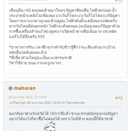
#12
เดือนมีนา 63 ตอนผมย้ายมาใหม่ๆ ปัญหาพี่พบคือ ไฟฟ้าตกบ่อย น้ำ
ประปาหน้าแหล้งไม่เพียงพอ บางวันก็ไหล บางวันก็ไม่ไหล (แก้ปัญหา
โดยการเจาะบาดาน) พอเข้าฤดูฝน ไฟฟ้าดับตั้งแต่มีลมแรงพัดครับ
หากวันไหนมีฝนตกหนัก ไฟฟ้าจะดับตลอด (งบน้อยเลยแก้ปัญหาด้วย
การซื้อเครื่องสำรองไฟ) ฤดูหนาวเปิดหน้าต่างคือเย็นมาก ประหยัด
แอร์ไปได้อีกครับ 555
.
*อาหารการกิน เวลาดึกๆเราทำกับข้าวรู้สึกว่าจะเสียงดังมาก (บ้าน
หลังอื่นๆหลับหมดแล้ว)
*ที่เที่ยวส่วนใหญ่จะเป็นแนวธรรมชาติ
*ค่าใช้จ่าย ขนม กาแฟ ถูกมากๆ
mahoran
04 มกราคม 2022, 23:13:09
#13
แก้ไขล่าสุด
: 04 มกราคม 2022, 23:25:41 โดย mahoran
ผมกลับมาต่างจังหวัดได้ 10กว่าปีแล้ว ช่วงแรกๆสมัยก่อนเจอปัญหา
อยากได้อะไรก็หาซื้อไม่ค่อยได้ เพราะไม่มีห้าง ตอนนี้ก็มีลาซาด้