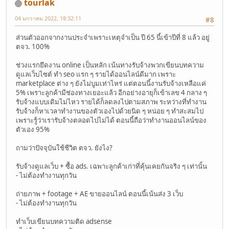
tourlak
04 มกราคม 2022, 18:32:11
#8
ส่วนตัวออกจากงานประจำเพราะเหตุจำเป็น ปี 65 นี้เข้าปีที่ 8 แล้ว อยู่
ตจว. 100%
ช่วงแรกยึดงาน online เป็นหลัก เน้นทางรับจ้างพวกเขียนบทความ
ดูแลเว็บไซต์ ทำ seo แรก ๆ รายได้ออนไลน์ดีมาก เพราะ
marketplace ต่าง ๆ ยังไม่บูมเท่าไหร่ แต่ตอนนี้งานรับจ้างเหลือแค่
5% เพราะลูกค้ามีช่องทางเยอะแล้ว อีกอย่างอายุก็เข้าเลข 4 กลาง ๆ
รับจ้างแบบเดิมไม่ไหว รายได้ก็ลดลงไปตามสภาพ ระหว่างที่ทำงาน
รับจ้างก็หาเวลาทำงานของตัวเองไปด้วยนิด ๆ หน่อย ๆ ทำสะสมไป
เพราะรู้ว่าเรารับจ้างตลอดไปไม่ได้ ตอนนี้ถือว่าทำงานออนไลน์ของ
ตัวเอง 95%
ถามว่าปัจจุบันใช้ชีวิต ตจว. ยังไง?
รับจ้างดูแลเว็บ + ซื้อ ads. เฉพาะลูกค้าเก่าที่คุ้นเคยกันจริง ๆ เท่านั้น
- ไม่ต้องทำงานทุกวัน
ถ่ายภาพ + footage + AE ขายออนไลน์ ตอนนี้เน้นส่ง 3 เว็บ
- ไม่ต้องทำงานทุกวัน
ทำเว็บเขียนบทความติด adsense