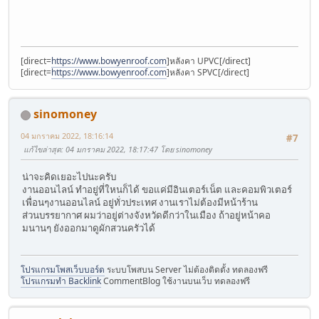
[direct=
https://www.bowyenroof.com
]หลังคา UPVC[/direct]
[direct=
https://www.bowyenroof.com
]หลังคา SPVC[/direct]
sinomoney
04 มกราคม 2022, 18:16:14
#7
แก้ไขล่าสุด
: 04 มกราคม 2022, 18:17:47 โดย sinomoney
น่าจะคิดเยอะไปนะครับ
งานออนไลน์ ทำอยู่ที่ใหนก็ได้ ขอแค่มีอินเตอร์เน็ต และคอมพิวเตอร์
เพื่อนๆงานออนไลน์ อยู่ทั่วประเทศ งานเราไม่ต้องมีหน้าร้าน
ส่วนบรรยากาศ ผมว่าอยู่ต่างจังหวัดดีกว่าในเมือง ถ้าอยู่หน้าคอ
มนานๆ ยังออกมาดูผักสวนครัวได้
โปรแกรมโพสเว็บบอร์ด
ระบบโพสบน Server ไม่ต้องติดตั้ง ทดลองฟรี
โปรแกรมทำ Backlink
CommentBlog ใช้งานบนเว็บ ทดลองฟรี