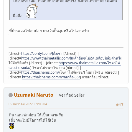
ไฟเบอร์ยังอืด ก็สลับกับเน็ตมือถือบ้าง ยังดีที่แถวบ้านยังมีคลื่น
มือถือ
ที่บ้านเจอไฟตกบ่อย บางวันก็หงุดหงิดไปเลยครับ
[direct=
https://cordyl.com/]ถั่งเช่า
[/direct] |
[direct=
https://www.thaimetallic.com/สินค้าอื่นๆ/ไม้อัดเคลือบฟิล์มดำหรื/
]
ไม้อัดฟิล์มดำ [/direct] | [direct=
https://www.thaimetallic.com/โซดาไฟ-
caustic-soda/
] โซดาไฟราคาโรงงาน [/direct] |
[direct=
https://thaichems.com/
/โซดาไฟจีน-99/] โซดาไฟจีน [/direct] |
[direct=
https://thaichems.com/กรดเกลือ-35/
] กรดเกลือ [/direct]
Uzumaki Naruto
Verified Seller
05 มกราคม 2022, 09:05:04
#17
กิน นอน พักผ่อน ให้เป็นเวลาครับ
เดี๋ยวจะไม่มีโอกาสได้ใช้เงิน