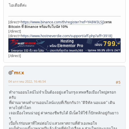
ไอเดียดีค่ะ
[direct=
https://www.binance.com/th/register?ref=YA8W3LSJ
]
เทรด
Bitcoin ที่ Binance พร้อมรับโบนัส 10%
[/direct]
[direct=
https://www.hostneverdie.com/support/aff.php?aff=3918
]
[/direct]
ิmr.x
04 มกราคม 2022, 16:46:54
#5
ทำงานออนไลน์ไม่จำเป็นต้องอยู่แต่ในกรุงเทพหรือเมืองใหญ่หรอก
ครับ
ที่ผ่านมาคนทำงานออนไลน์แบบที่เรียกกันว่า "ดิจิทัล นอแมด" เดิน
ทางไปทั่วโลก
เจอเมืองไหนน่าอยู่ ค่าครองชีพรับได้ มีเน็ตให้ใช้ ก็ปักหลักอยู่กันยาว
ๆ
เบื่อก็เร่ร่อนหาที่ใหม่ต่อไป แสวงหาสถานที่ตัวเองพอใจ
ผมก็ทำแบบนี้มาหลายปีแล้ว ย้ายที่พักไปเรื่อย ๆ ส่วนใหญ่จะนอนโรง