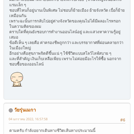
แรมเล็ก ๆ
ชอบที่ไหนก็อยู่นานเป็นพิเศษ ไม่ชอบก็ย้ายเมือง ย้ายจังหวัด เบื่อก็ย้าย
เหมือนกัน
เพราะฉะนั้นการกลับไปอยู่ต่างจังหวัดของคุณไม่ได้มีผลอะไรหรอก
ในความคิดของผม
ตราบใดที่คุณยังชอบการทำงานออนไลน์อยู่ และแสวงหาความรู้อยู่
เสมอ
ข้อดีเห็น ๆ เลยคือ ค่าครองชีพถูกกว่า และบรรยากาศที่ผ่อนคลายกว่า
ในเมืองใหญ่
อีกอย่างคือสุขภาพจิตดีขึ้นแน่ ๆ ใช้ชีวิตแบบสโลว์ไลฟ์สบาย ๆ
และที่สำคัญ เงินเก็บเหลือเพียบ เพราะไม่ค่อยมีอะไรให้ซื้อ นอกจาก
ชอบซื้อของออนไลน์
วัยรุ่นเมกา
04 มกราคม 2022, 16:57:58
#6
ตามครับ กำลังอยากเดินทางชีวิตเส้นทางประมาณนี้