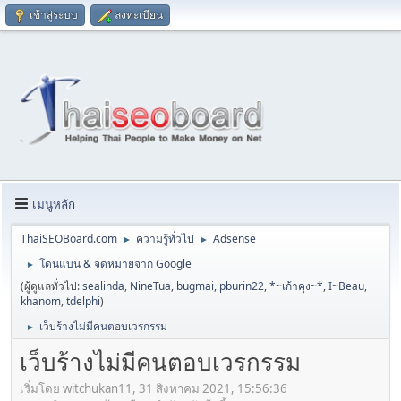
เข้าสู่ระบบ
ลงทะเบียน
เมนูหลัก
ThaiSEOBoard.com
ความรู้ทั่วไป
Adsense
►
►
โดนแบน & จดหมายจาก Google
►
(ผู้ดูแลทั่วไป:
sealinda
,
NineTua
,
bugmai
,
pburin22
,
*~เก้าคุง~*
,
I~Beau
,
khanom
,
tdelphi
)
เว็บร้างไม่มีคนตอบเวรกรรม
►
เว็บร้างไม่มีคนตอบเวรกรรม
เริ่มโดย witchukan11, 31 สิงหาคม 2021, 15:56:36