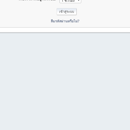
ลืมรหัสผ่านหรือไม่?