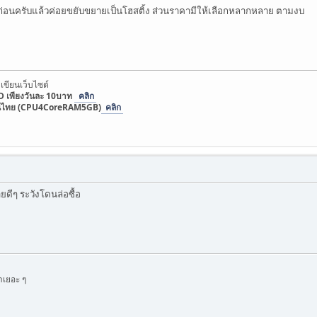
ปก่อนครับแล้วค่อยขยับขยายเป็นโฮสติ้ง ส่วนราคามีให้เลือกหลากหลาย ตามงบ
เขียนเว็บไซต์
 เพียงวันละ 10บาท
คลิก
่สุดในไทย (CPU4CoreRAM5GB)
คลิก
ดีๆ ระวังโดนล่อซื้อ
าเยอะ ๆ