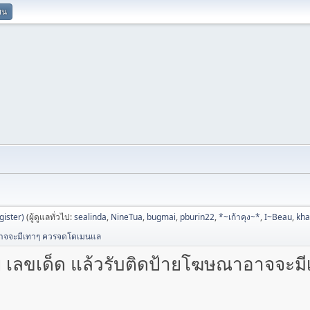
ยน
ister)
(ผู้ดูแลทั่วไป:
sealinda
,
NineTua
,
bugmai
,
pburin22
,
*~เก้าคุง~*
,
I~Beau
,
kh
าอาจจะมีเทาๆ ควรจดโดเมนแล
ย เลขเด็ด แล้วรับติดป้ายโฆษณาอาจจะ