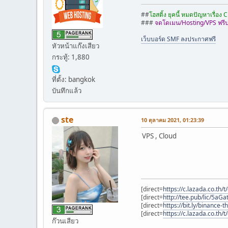
##
โฮสติ้ง ยุคนี้ หมดปัญหาเรื่อ
###
จดโดเมน/Hosting/VPS ฟรีบร
เว็บบอร์ด SMF ลงประกาศฟรี
หัวหน้าแก๊งเสียว
กระทู้: 1,880
ที่ตั้ง: bangkok
บันทึกแล้ว
ste
10 ตุลาคม 2021, 01:23:39
VPS , Cloud
[direct=
https://c.lazada.co.th/t
[direct=
http://tee.pub/lic/5aG
[direct=
https://bit.ly/binance-t
[direct=
https://c.lazada.co.th/t
ก๊วนเสียว