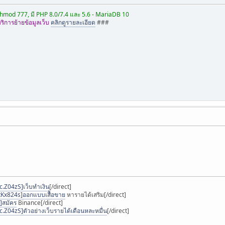
ง Chmod 777, มี PHP 8.0/7.4 และ 5.6 - MariaDB 10
ิการย้ายข้อมูลเว็บ
คลิกดูรายละเอียด
###
/c.Z04zS]เว็บทำเงิน
[/direct]
atKx824s]ออกแบบเสื้อขาย
หารายได้เสริม[/direct]
h]สมัคร
Binance[/direct]
/c.Z04zS]ตัวอย่างเว็บรายได้เดือนหละหมื่น
[/direct]