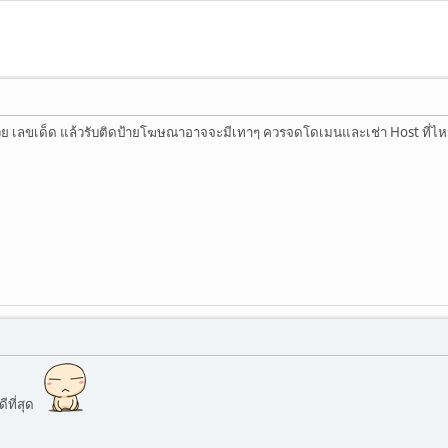
วย เลขเด็ด แล้วรับติดป้ายโฆษณาอาจจะมีเทาๆ ควรจดโดเมนและเช่า Host ที่ไห
ีที่สุด