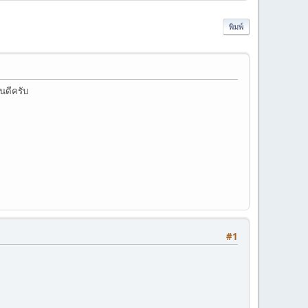
พิมพ์
นดีครับ
#1