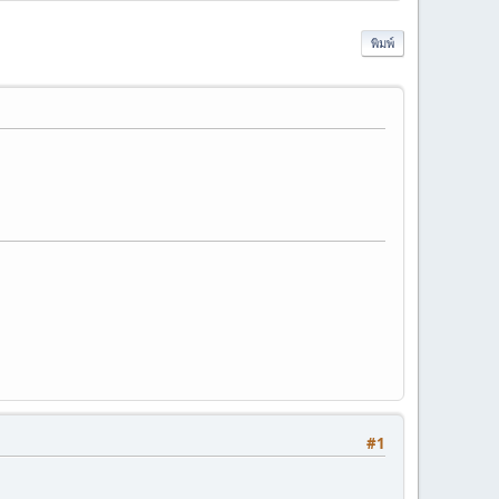
พิมพ์
#1