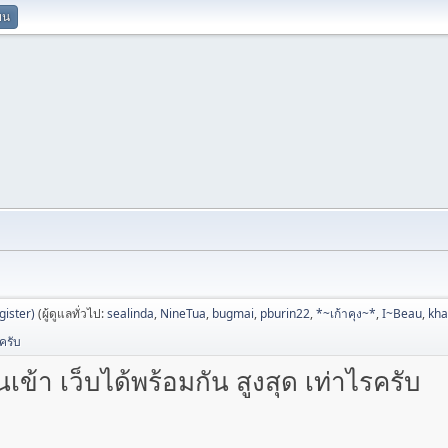
ยน
ister)
(ผู้ดูแลทั่วไป:
sealinda
,
NineTua
,
bugmai
,
pburin22
,
*~เก้าคุง~*
,
I~Beau
,
kh
ครับ
ข้า เว็บได้พร้อมกัน สูงสุด เท่าไรครับ