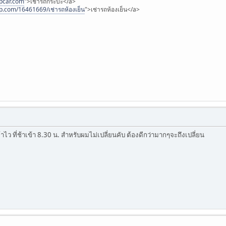
upcar.com
">เช่ารถกระบะ</a>
p.com/16461669/เช่ารถห้องเย็น
">เช่ารถห้องเย็น</a>
าไว ที่ช้าเข้า 8.30 น. สำหรับผมไม่เปลี่ยนคับ ต้องดีกว่ามากๆจะถึงเปลี่ยน