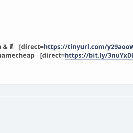
ก & ดี [direct=
https://tinyurl.com/y29aoo
่ namecheap [direct=
https://bit.ly/3nuYx