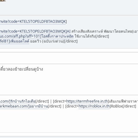
ai/invite?code=KTEL5TOPELDF8TAO3MQK
]
ai/invite?code=KTEL5TOPELDF8TAO3MQK]AI
สร้างเสียงสังเคราะห์ พัฒนาโดยคนไทย(เอาไ
otus.com/aff.php?aff=101]โฮสติ้งราคาประหยัด
ใช้งานได้จริง[/direct]
fel81]เพิ่มยอดไลค์
ยอดวิว (ฉบับเร่งด่วน)[/direct]
ดี๋ยวลองย้ายเปลี่ยนดูบ้าง
com/]รักบ้านรักไอเดีย
[/direct] | [direct=
https://termfreefire.in.th
]เติมเกมฟีฟายราคาถ
yarkmebaan.com/]อยากมีบ้าน
[/direct] | [direct=
https://roblox.in.th
]RoBlox[/direct]