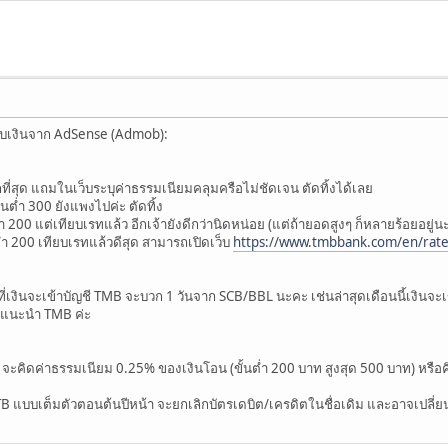
รับเงินจาก AdSense (Admob):
ี่สุด แถมในเว็บระบุค่าธรรมเนียมคลุมครือไม่ชัดเจน ตัดทิ้งได้เลย
นต่ำ 300 ยังแพงไปค่ะ ตัดทิ้ง
ำ 200 แต่เทียบเรทแล้ว อีกเจ้ายังดีกว่านิดหน่อย (แต่ถ้ายอดสูงๆ ก็หลายร้อยอยู่น
่ำ 200 เทียบเรทแล้วดีสุด สามารถเปิดเว็บ
https://www.tmbbank.com/en/rate
นที่เงินจะเข้าบัญชี TMB จะบวก 1 วันจาก SCB/BBL นะคะ เช่นล่าสุดเดือนนี้เงินจะเข้
น ก็แนะนำ TMB ค่ะ
คิดค่าธรรมเนียม 0.25% ของเงินโอน (ขั้นต่ำ 200 บาท สูงสุด 500 บาท) หรือคิด
TB แบบเต็มตัวตอนต้นปีหน้า จะยกเลิกบัตรเดบิต/เครดิตในชื่อเดิม และอาจเปลี่