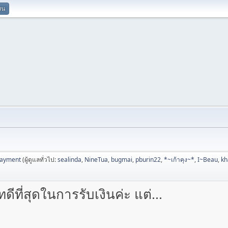
ยน
Payment
(ผู้ดูแลทั่วไป:
sealinda
,
NineTua
,
bugmai
,
pburin22
,
*~เก้าคุง~*
,
I~Beau
,
k
ี่สุดในการรับเงินค่ะ แต่...