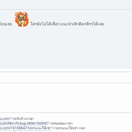
เดือนเลย
ใครยังไม่ได้เลือก แนะนำเลิกคิดกสิกรได้เลย
up.com
">รถรับจ้าง</a>
k.com/Win.Pickup.0896106900
">รถขนของ</a>
up.com/16168847/รถกระบะให้เช่า
">รถกระบะให้เช่า</a>