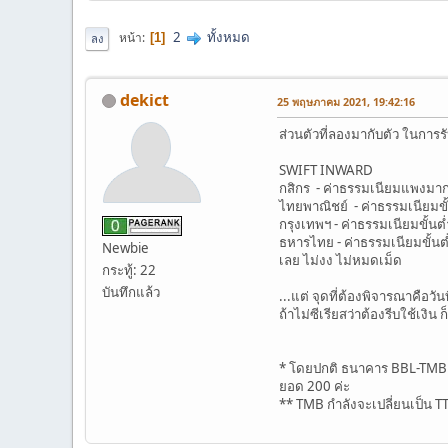
2
ทั้งหมด
หน้า
1
ลง
dekict
25 พฤษภาคม 2021, 19:42:16
ส่วนตัวที่ลองมากับตัว ในการ
SWIFT INWARD
กสิกร - ค่าธรรมเนียมแพงมากท
ไทยพาณิชย์ - ค่าธรรมเนียมขั้
กรุงเทพฯ - ค่าธรรมเนียมขั้นต่
ธหารไทย - ค่าธรรมเนียมขั้นต
Newbie
เลย ไม่งง ไม่หมดเม็ด
กระทู้: 22
บันทึกแล้ว
...แต่ จุดที่ต้องพิจารณาคือวั
ถ้าไม่ซีเรียสว่าต้องรีบใช้เงิ
* โดยปกติ ธนาคาร BBL-TMB จะ
ยอด 200 ค่ะ
** TMB กำลังจะเปลี่ยนเป็น T