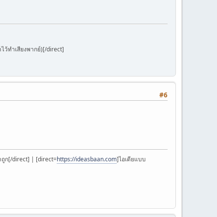
ว้ทำเสียงพากย์)[/direct]
#6
ูก[/direct] | [direct=
https://ideasbaan.com
]ไอเดียแบบ